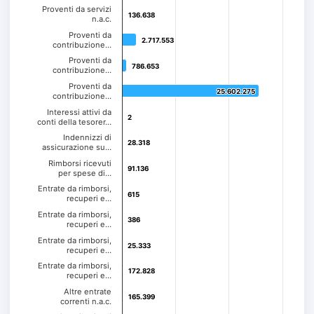
Proventi da servizi
136.638
136.638
n.a.c.
Proventi da
2.717.553
2.717.553
contribuzione…
Proventi da
786.653
786.653
contribuzione…
Proventi da
25.602.275
25.602.275
contribuzione…
Interessi attivi da
2
2
conti della tesorer…
Indennizzi di
28.318
28.318
assicurazione su…
Rimborsi ricevuti
91.136
91.136
per spese di…
Entrate da rimborsi,
615
615
recuperi e…
Entrate da rimborsi,
386
386
recuperi e…
Entrate da rimborsi,
25.333
25.333
recuperi e…
Entrate da rimborsi,
172.828
172.828
recuperi e…
Altre entrate
165.399
165.399
correnti n.a.c.