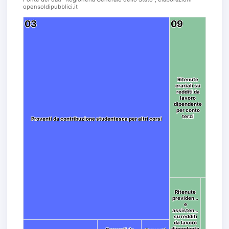
opensoldipubblici.it
03
03
09
09
Ritenute
Ritenute
erariali su
erariali su
redditi da
redditi da
lavoro
lavoro
dipendente
dipendente
per conto
per conto
terzi
terzi
Proventi da contribuzione studentesca per altri corsi
Proventi da contribuzione studentesca per altri corsi
Ritenute
Ritenute
previden…
previden…
e
e
assisten…
assisten…
su redditi
su redditi
da lavoro
da lavoro
dipendente
dipendente