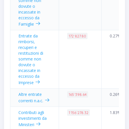
somme non
dovute o
incassate in
eccesso da
Famiglie
Entrate da
0.27%
172˙827.80
rimborsi,
recuperi e
restituzioni di
somme non
dovute o
incassate in
eccesso da
Imprese
Altre entrate
0.26%
165˙398.64
correnti n.a.c.
Contributi agli
1.83%
1˙156˙278.32
investimenti da
Ministeri