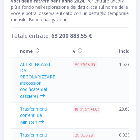
voci delle
entrate
per l'anno 2024
. Per entrare ancora
più a fondo nell'esplorazione dei dati clicca sul nome della
voce e potrai osservare il dato con un dettaglio temporale
mensile. Buona navigazione.
Totale entrate:
63˙200˙883.55 €
nome
€
incidenz
ALTRI INCASSI
1.52%
960˙548.39
DA
REGOLARIZZARE
(riscossioni
codificate dal
cassiere)
Trasferimenti
28.63%
18˙096˙941.01
correnti da
Ministeri
Trasferimenti
0.03%
20˙036.28