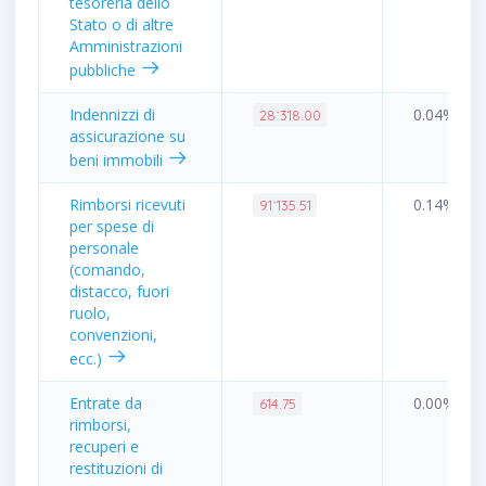
tesoreria dello
Stato o di altre
Amministrazioni
pubbliche
Indennizzi di
0.04%
28˙318.00
assicurazione su
beni immobili
Rimborsi ricevuti
0.14%
91˙135.51
per spese di
personale
(comando,
distacco, fuori
ruolo,
convenzioni,
ecc.)
Entrate da
0.00%
614.75
rimborsi,
recuperi e
restituzioni di