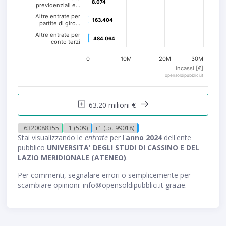
8.074
8.074
previdenziali e…
Altre entrate per
163.404
163.404
partite di giro…
Altre entrate per
484.064
484.064
conto terzi
0
10M
20M
30M
incassi [€]
opensoldipubblici.it
63.20 milioni €
+6320088355
+1 (509)
+1 (tot 99018)
Stai visualizzando le
entrate
per l'
anno 2024
dell'ente
pubblico
UNIVERSITA' DEGLI STUDI DI CASSINO E DEL
LAZIO MERIDIONALE (ATENEO)
.
Per commenti, segnalare errori o semplicemente per
scambiare opinioni: info@opensoldipubblici.it grazie.