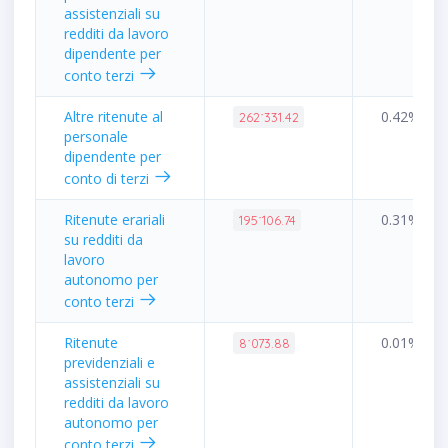
assistenziali su
redditi da lavoro
dipendente per
conto terzi
Altre ritenute al
0.42%
262˙331.42
personale
dipendente per
conto di terzi
Ritenute erariali
0.31%
195˙106.74
su redditi da
lavoro
autonomo per
conto terzi
Ritenute
0.01%
8˙073.88
previdenziali e
assistenziali su
redditi da lavoro
autonomo per
conto terzi