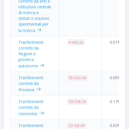
correnti da enti e
istituzioni centrali
di ricerca e
Istituti e stazioni
sperimentali per
la ricerca
Trasferimenti
0.01%
4˙053.20
correnti da
Regioni e
province
autonome
Trasferimenti
0.06%
35˙000.00
correnti da
Province
Trasferimenti
0.17%
105˙518.29
correnti da
Universita'
Trasferimenti
0.03%
20˙361.69