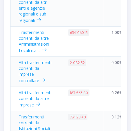
correnti da altri
enti e agenzie
regionali e sub
regionali
Trasferimenti
1.00%
634˙060.15
correnti da altre
Amministrazioni
Locali n.a.c.
Altri trasferimenti
0.00%
2˙082.52
correnti da
imprese
controllate
Altri trasferimenti
0.26%
163˙563.80
correnti da altre
imprese
Trasferimenti
0.12%
78˙120.40
correnti da
Istituzioni Sociali