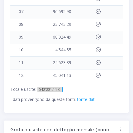
07
96˙692.90
08
23˙743.29
09
68˙024.49
10
14˙544.55
11
24˙623.39
12
45˙041.13
Totale uscite:
542˙281.11 €
I dati provengono da queste fonti:
fonte dati
.
Grafico uscite con dettaglio mensile (anno