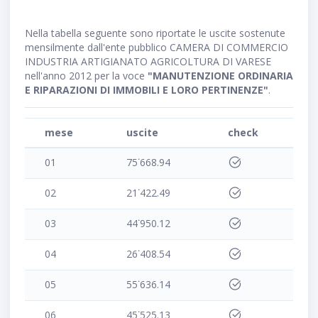
Nella tabella seguente sono riportate le uscite sostenute
mensilmente dall'ente pubblico CAMERA DI COMMERCIO
INDUSTRIA ARTIGIANATO AGRICOLTURA DI VARESE
nell'anno 2012 per la voce
"MANUTENZIONE ORDINARIA
E RIPARAZIONI DI IMMOBILI E LORO PERTINENZE"
.
mese
uscite
check
01
75˙668.94
02
21˙422.49
03
44˙950.12
04
26˙408.54
05
55˙636.14
06
45˙525.13