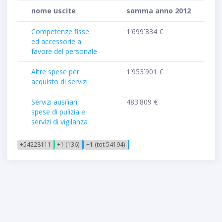
nome uscite
somma anno 2012
Competenze fisse
1˙699˙834 €
ed accessorie a
favore del personale
Altre spese per
1˙953˙901 €
acquisto di servizi
Servizi ausiliari,
483˙809 €
spese di pulizia e
servizi di vigilanza
+54228111
+1 (136)
+1 (tot 54194)