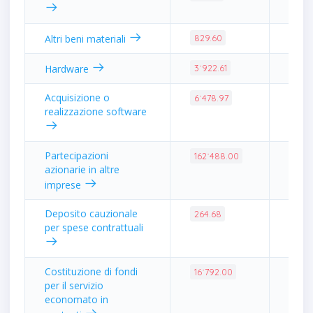
0.01
Altri beni materiali
829.60
0.04
Hardware
3˙922.61
Acquisizione o
0.06
6˙478.97
realizzazione software
Partecipazioni
1.50
162˙488.00
azionarie in altre
imprese
Deposito cauzionale
0.00
264.68
per spese contrattuali
Costituzione di fondi
0.16
16˙792.00
per il servizio
economato in