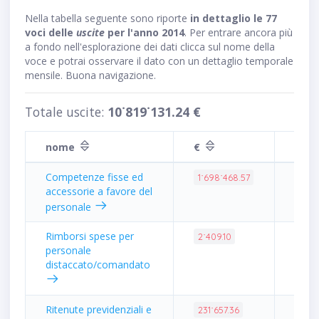
Nella tabella seguente sono riporte
in dettaglio le 77
voci delle
uscite
per l'anno 2014
. Per entrare ancora più
a fondo nell'esplorazione dei dati clicca sul nome della
voce e potrai osservare il dato con un dettaglio temporale
mensile. Buona navigazione.
Totale uscite:
10˙819˙131.24 €
nome
€
inci
Competenze fisse ed
15.7
1˙698˙468.57
accessorie a favore del
personale
Rimborsi spese per
0.02
2˙409.10
personale
distaccato/comandato
Ritenute previdenziali e
2.14
231˙657.36