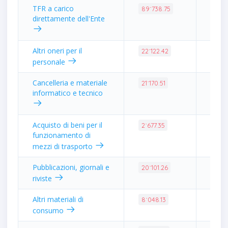
TFR a carico
0.83
89˙738.75
direttamente dell'Ente
Altri oneri per il
0.20
22˙122.42
personale
Cancelleria e materiale
0.20
21˙170.51
informatico e tecnico
Acquisto di beni per il
0.02
2˙677.35
funzionamento di
mezzi di trasporto
Pubblicazioni, giornali e
0.19
20˙101.26
riviste
Altri materiali di
0.07
8˙048.13
consumo