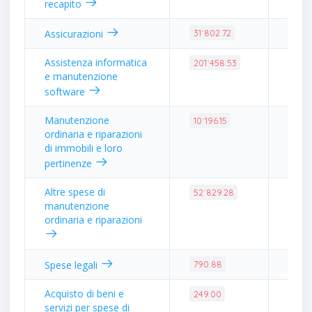
recapito
0.29
Assicurazioni
31˙802.72
Assistenza informatica
1.86
201˙458.53
e manutenzione
software
Manutenzione
0.09
10˙196.15
ordinaria e riparazioni
di immobili e loro
pertinenze
Altre spese di
0.49
52˙829.28
manutenzione
ordinaria e riparazioni
0.01
Spese legali
790.88
Acquisto di beni e
0.00
249.00
servizi per spese di