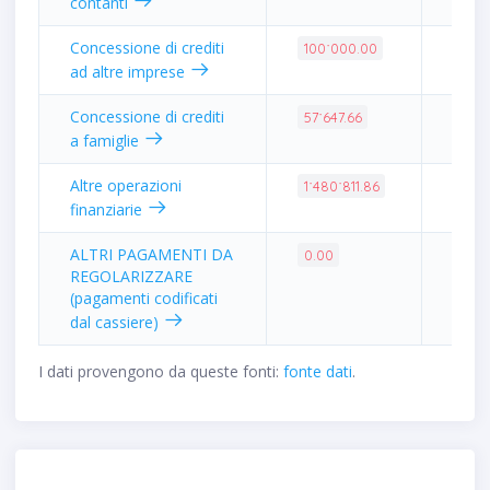
contanti
Concessione di crediti
0.92
100˙000.00
ad altre imprese
Concessione di crediti
0.53
57˙647.66
a famiglie
Altre operazioni
13.6
1˙480˙811.86
finanziarie
ALTRI PAGAMENTI DA
0.00
0.00
REGOLARIZZARE
(pagamenti codificati
dal cassiere)
I dati provengono da queste fonti:
fonte dati
.