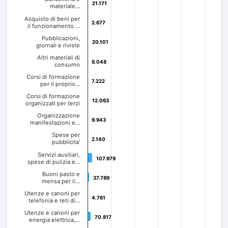
21.171
21.171
materiale…
Acquisto di beni per
2.677
2.677
il funzionamento …
Pubblicazioni,
20.101
20.101
giornali e riviste
Altri materiali di
8.048
8.048
consumo
Corsi di formazione
7.222
7.222
per il proprio…
Corsi di formazione
12.063
12.063
organizzati per terzi
Organizzazione
9.943
9.943
manifestazioni e…
Spese per
2.140
2.140
pubblicita'
Servizi ausiliari,
107.979
107.979
spese di pulizia e…
Buoni pasto e
37.789
37.789
mensa per il…
Utenze e canoni per
4.761
4.761
telefonia e reti di…
Utenze e canoni per
70.817
70.817
energia elettrica,…