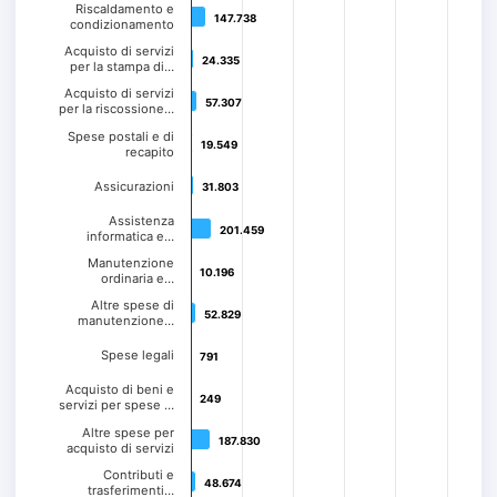
Riscaldamento e
147.738
147.738
condizionamento
Acquisto di servizi
24.335
24.335
per la stampa di…
Acquisto di servizi
57.307
57.307
per la riscossione…
Spese postali e di
19.549
19.549
recapito
Assicurazioni
31.803
31.803
Assistenza
201.459
201.459
informatica e…
Manutenzione
10.196
10.196
ordinaria e…
Altre spese di
52.829
52.829
manutenzione…
Spese legali
791
791
Acquisto di beni e
249
249
servizi per spese …
Altre spese per
187.830
187.830
acquisto di servizi
Contributi e
48.674
48.674
trasferimenti…