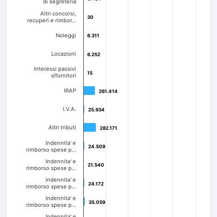
di segreteria
Altri concorsi,
30
30
recuperi e rimbor…
Noleggi
6.311
6.311
Locazioni
6.252
6.252
Interessi passivi
15
15
v/fornitori
IRAP
261.414
261.414
I.V.A.
25.934
25.934
Altri tributi
282.171
282.171
Indennita' e
24.509
24.509
rimborso spese p…
Indennita' e
21.540
21.540
rimborso spese p…
Indennita' e
24.172
24.172
rimborso spese p…
Indennita' e
35.059
35.059
rimborso spese p…
Indennita' e