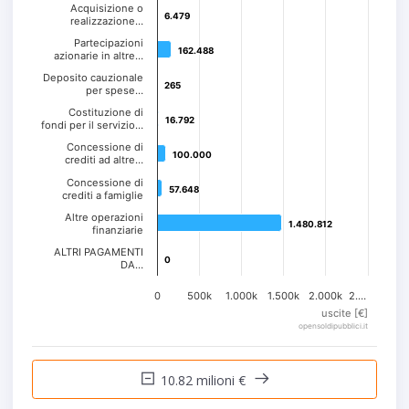
Acquisizione o
6.479
6.479
realizzazione…
Partecipazioni
162.488
162.488
azionarie in altre…
Deposito cauzionale
265
265
per spese…
Costituzione di
16.792
16.792
fondi per il servizio…
Concessione di
100.000
100.000
crediti ad altre…
Concessione di
57.648
57.648
crediti a famiglie
Altre operazioni
1.480.812
1.480.812
finanziarie
ALTRI PAGAMENTI
0
0
DA…
0
500k
1.000k
1.500k
2.000k
2.…
uscite [€]
opensoldipubblici.it
10.82 milioni €