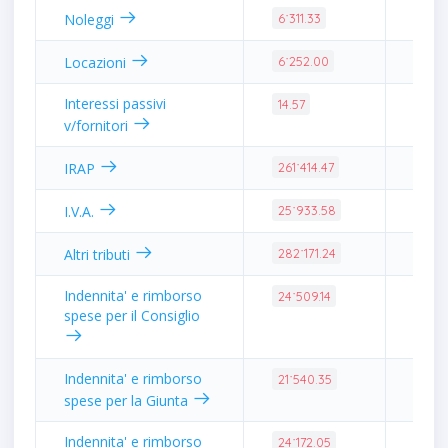
0.06
Noleggi
6˙311.33
0.06
Locazioni
6˙252.00
Interessi passivi
0.00
14.57
v/fornitori
2.42
IRAP
261˙414.47
0.24
I.V.A.
25˙933.58
2.61
Altri tributi
282˙171.24
Indennita' e rimborso
0.23
24˙509.14
spese per il Consiglio
Indennita' e rimborso
0.20
21˙540.35
spese per la Giunta
Indennita' e rimborso
0.22
24˙172.05