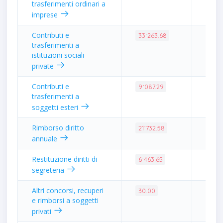
trasferimenti ordinari a
imprese
Contributi e
0.31
33˙263.68
trasferimenti a
istituzioni sociali
private
Contributi e
0.08
9˙087.29
trasferimenti a
soggetti esteri
Rimborso diritto
0.20
21˙732.58
annuale
Restituzione diritti di
0.06
6˙463.65
segreteria
Altri concorsi, recuperi
0.00
30.00
e rimborsi a soggetti
privati