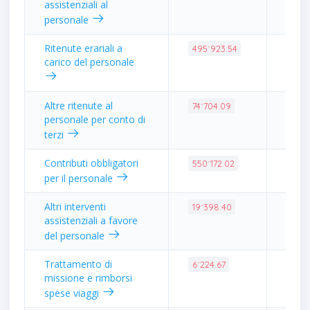
assistenziali al
personale
Ritenute erariali a
4.58
495˙923.54
carico del personale
Altre ritenute al
0.69
74˙704.09
personale per conto di
terzi
Contributi obbligatori
5.09
550˙172.02
per il personale
Altri interventi
0.18
19˙398.40
assistenziali a favore
del personale
Trattamento di
0.06
6˙224.67
missione e rimborsi
spese viaggi