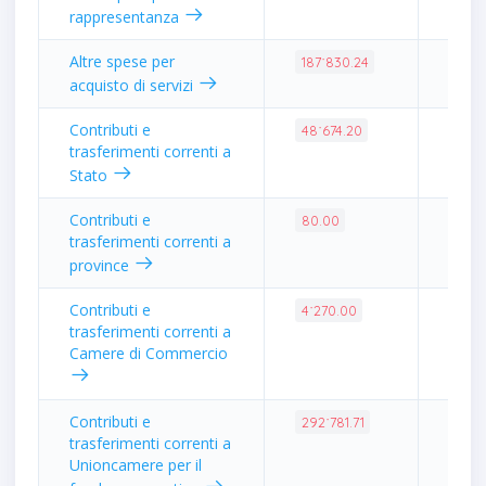
rappresentanza
Altre spese per
1.74
187˙830.24
acquisto di servizi
Contributi e
0.45
48˙674.20
trasferimenti correnti a
Stato
Contributi e
0.00
80.00
trasferimenti correnti a
province
Contributi e
0.04
4˙270.00
trasferimenti correnti a
Camere di Commercio
Contributi e
2.71
292˙781.71
trasferimenti correnti a
Unioncamere per il