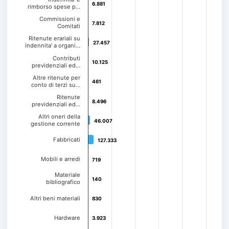
6.881
6.881
rimborso spese p…
Commissioni e
7.812
7.812
Comitati
Ritenute erariali su
27.457
27.457
indennita' a organi…
Contributi
10.125
10.125
previdenziali ed…
Altre ritenute per
461
461
conto di terzi su…
Ritenute
8.496
8.496
previdenziali ed…
Altri oneri della
46.007
46.007
gestione corrente
Fabbricati
127.333
127.333
Mobili e arredi
719
719
Materiale
140
140
bibliografico
Altri beni materiali
830
830
Hardware
3.923
3.923