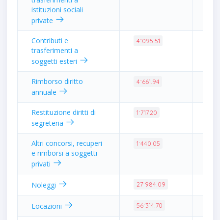
istituzioni sociali
private
Contributi e
0.0
4˙095.51
trasferimenti a
soggetti esteri
Rimborso diritto
0.0
4˙661.94
annuale
Restituzione diritti di
0.0
1˙717.20
segreteria
Altri concorsi, recuperi
0.0
1˙440.05
e rimborsi a soggetti
privati
0.1
Noleggi
27˙984.09
0.2
Locazioni
56˙314.70