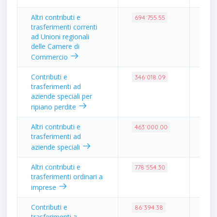
Altri contributi e
2.7
694˙755.55
trasferimenti correnti
ad Unioni regionali
delle Camere di
Commercio
Contributi e
1.3
346˙018.09
trasferimenti ad
aziende speciali per
ripiano perdite
Altri contributi e
1.8
463˙000.00
trasferimenti ad
aziende speciali
Altri contributi e
3.1
778˙554.30
trasferimenti ordinari a
imprese
Contributi e
0.3
86˙394.38
trasferimenti a