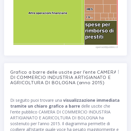
IRES
IRES
Altre operazioni finanziarie
Altre operazioni finanziarie
I.V.…
I.V.…
spese per
spese per
rimborso di
rimborso di
prestiti
prestiti
opensoldipubblici.it
Grafico a barre delle uscite per l'ente CAMERA
DI COMMERCIO INDUSTRIA ARTIGIANATO E
AGRICOLTURA DI BOLOGNA (anno 2015)
Di seguito puoi trovare una
visualizzazione immediata
tramite un chiaro grafico a barre
delle uscite che
l'ente pubblico CAMERA DI COMMERCIO INDUSTRIA
ARTIGIANATO E AGRICOLTURA DI BOLOGNA ha
sostenuto per l'anno 2015. Il diagramma permette di
cogliere all'istante quale voce ha pesato maggiormente e