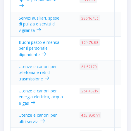
Servizi ausiliari, spese
1.1
283˙167.53
di pulizia e servizi di
vigilanza
Buoni pasto e mensa
0.3
92˙478.88
per il personale
dipendente
Utenze e canoni per
0.2
64˙571.70
telefonia e reti di
trasmissione
Utenze e canoni per
0.9
234˙457.19
energia elettrica, acqua
e gas
Utenze e canoni per
1.7
435˙930.91
altri servizi