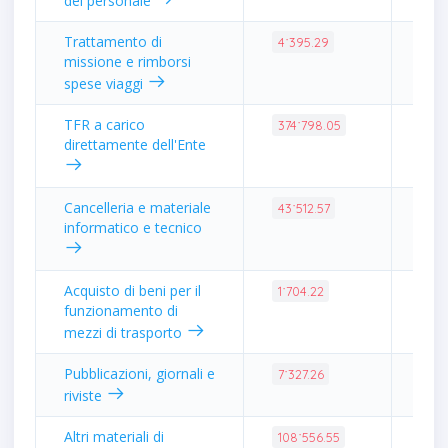
del personale
Trattamento di
0.0
4˙395.29
missione e rimborsi
spese viaggi
TFR a carico
1.5
374˙798.05
direttamente dell'Ente
Cancelleria e materiale
0.1
43˙512.57
informatico e tecnico
Acquisto di beni per il
0.0
1˙704.22
funzionamento di
mezzi di trasporto
Pubblicazioni, giornali e
0.0
7˙327.26
riviste
Altri materiali di
0.4
108˙556.55