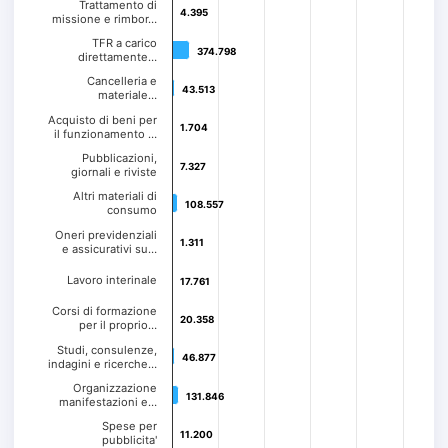
Trattamento di
4.395
4.395
missione e rimbor…
TFR a carico
374.798
374.798
direttamente…
Cancelleria e
43.513
43.513
materiale…
Acquisto di beni per
1.704
1.704
il funzionamento …
Pubblicazioni,
7.327
7.327
giornali e riviste
Altri materiali di
108.557
108.557
consumo
Oneri previdenziali
1.311
1.311
e assicurativi su…
Lavoro interinale
17.761
17.761
Corsi di formazione
20.358
20.358
per il proprio…
Studi, consulenze,
46.877
46.877
indagini e ricerche…
Organizzazione
131.846
131.846
manifestazioni e…
Spese per
11.200
11.200
pubblicita'