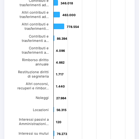
Contributi e
346.018
346.018
trasferimenti ad…
Altri contributi e
463.000
463.000
trasferimenti ad…
Altri contributi e
778.554
778.554
trasferimenti…
Contributi e
86.394
86.394
trasferimenti a…
Contributi e
4.096
4.096
trasferimenti a…
Rimborso diritto
4.662
4.662
annuale
Restituzione diritti
1.717
1.717
di segreteria
Altri concorsi,
1.440
1.440
recuperi e rimbor…
Noleggi
27.984
27.984
Locazioni
56.315
56.315
Interessi passivi a
120
120
Amministrazioni…
Interessi su mutui
76.273
76.273