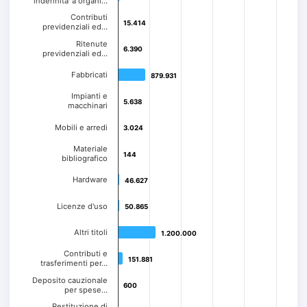
indennita' a organi…
Contributi
15.414
15.414
previdenziali ed…
Ritenute
6.390
6.390
previdenziali ed…
Fabbricati
879.931
879.931
Impianti e
5.638
5.638
macchinari
Mobili e arredi
3.024
3.024
Materiale
144
144
bibliografico
Hardware
46.627
46.627
Licenze d'uso
50.865
50.865
Altri titoli
1.200.000
1.200.000
Contributi e
151.881
151.881
trasferimenti per…
Deposito cauzionale
600
600
per spese…
Restituzione di