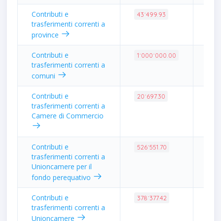
Contributi e
0.1
43˙499.93
trasferimenti correnti a
province
Contributi e
4.0
1˙000˙000.00
trasferimenti correnti a
comuni
Contributi e
0.0
20˙697.30
trasferimenti correnti a
Camere di Commercio
Contributi e
2.1
526˙551.70
trasferimenti correnti a
Unioncamere per il
fondo perequativo
Contributi e
1.5
378˙377.42
trasferimenti correnti a
Unioncamere