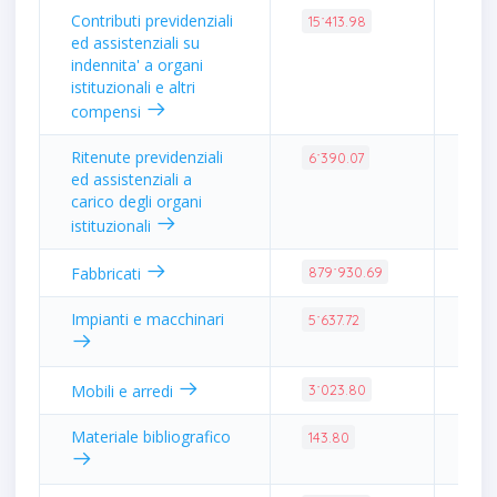
Contributi previdenziali
0.0
15˙413.98
ed assistenziali su
indennita' a organi
istituzionali e altri
compensi
Ritenute previdenziali
0.0
6˙390.07
ed assistenziali a
carico degli organi
istituzionali
3.5
Fabbricati
879˙930.69
Impianti e macchinari
0.0
5˙637.72
0.0
Mobili e arredi
3˙023.80
Materiale bibliografico
0.0
143.80