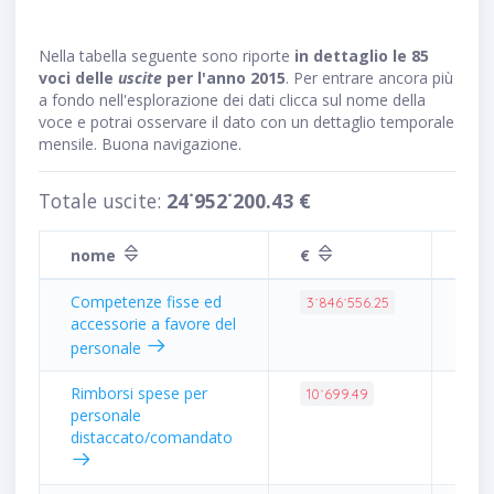
Nella tabella seguente sono riporte
in dettaglio le 85
voci delle
uscite
per l'anno 2015
. Per entrare ancora più
a fondo nell'esplorazione dei dati clicca sul nome della
voce e potrai osservare il dato con un dettaglio temporale
mensile. Buona navigazione.
Totale uscite:
24˙952˙200.43 €
nome
€
inc
Competenze fisse ed
15.
3˙846˙556.25
accessorie a favore del
personale
Rimborsi spese per
0.0
10˙699.49
personale
distaccato/comandato