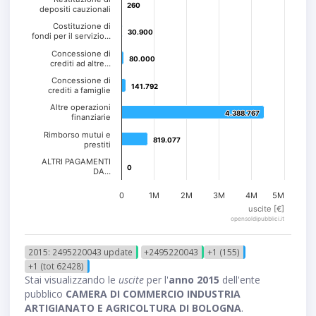
260
260
depositi cauzionali
Costituzione di
30.900
30.900
fondi per il servizio…
Concessione di
80.000
80.000
crediti ad altre…
Concessione di
141.792
141.792
crediti a famiglie
Altre operazioni
4.388.767
4.388.767
finanziarie
Rimborso mutui e
819.077
819.077
prestiti
ALTRI PAGAMENTI
0
0
DA…
0
1M
2M
3M
4M
5M
uscite [€]
opensoldipubblici.it
2015: 2495220043 update
+2495220043
+1 (155)
+1 (tot 62428)
Stai visualizzando le
uscite
per l'
anno 2015
dell'ente
pubblico
CAMERA DI COMMERCIO INDUSTRIA
ARTIGIANATO E AGRICOLTURA DI BOLOGNA
.