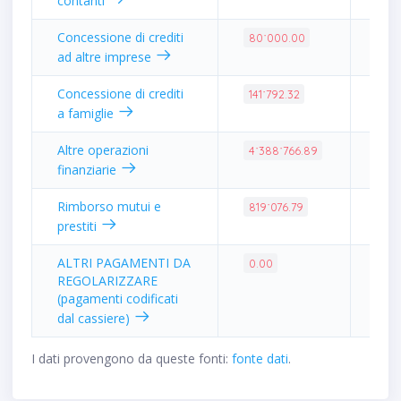
contanti
Concessione di crediti
0.3
80˙000.00
ad altre imprese
Concessione di crediti
0.5
141˙792.32
a famiglie
Altre operazioni
17.
4˙388˙766.89
finanziarie
Rimborso mutui e
3.2
819˙076.79
prestiti
ALTRI PAGAMENTI DA
0.0
0.00
REGOLARIZZARE
(pagamenti codificati
dal cassiere)
I dati provengono da queste fonti:
fonte dati
.