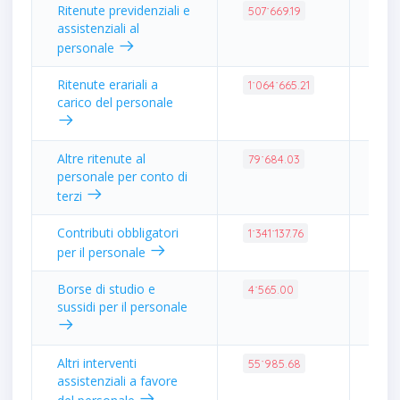
Ritenute previdenziali e
2.0
507˙669.19
assistenziali al
personale
Ritenute erariali a
4.2
1˙064˙665.21
carico del personale
Altre ritenute al
0.3
79˙684.03
personale per conto di
terzi
Contributi obbligatori
5.3
1˙341˙137.76
per il personale
Borse di studio e
0.0
4˙565.00
sussidi per il personale
Altri interventi
0.2
55˙985.68
assistenziali a favore