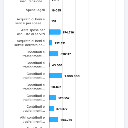
manutenzione…
Spese legali
16.055
16.055
Acquisto di beni e
157
157
servizi per spese …
Altre spese per
874.716
874.716
acquisto di servizi
Acquisto di beni e
252.891
252.891
servizi derivato da…
Contributi e
696.117
696.117
trasferimenti…
Contributi e
43.500
43.500
trasferimenti…
Contributi e
1.000.000
1.000.000
trasferimenti…
Contributi e
20.697
20.697
trasferimenti…
Contributi e
526.552
526.552
trasferimenti…
Contributi e
378.377
378.377
trasferimenti…
Altri contributi e
694.756
694.756
trasferimenti…