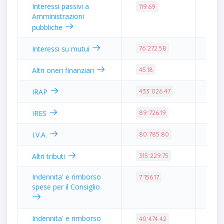
Interessi passivi a
0.0
119.69
Amministrazioni
pubbliche
0.3
Interessi su mutui
76˙272.58
0.0
Altri oneri finanziari
45.18
1.7
IRAP
433˙026.47
0.3
IRES
89˙726.19
0.3
I.V.A.
80˙785.80
1.2
Altri tributi
315˙229.75
Indennita' e rimborso
0.0
7˙156.17
spese per il Consiglio
Indennita' e rimborso
0.1
40˙474.42