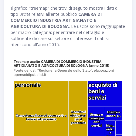
Il grafico "treemap" che trovi di seguito mostra i dati di
tipo
uscite
relativi all'ente pubblico
CAMERA DI
COMMERCIO INDUSTRIA ARTIGIANATO E
AGRICOLTURA DI BOLOGNA
. Le uscite sono raggruppate
per macro-categoria: per entrare nel dettaglio è
sufficiente cliccare sul settore di interesse. I dati si
riferiscono all'anno 2015.
Treemap uscite CAMERA DI COMMERCIO INDUSTRIA
ARTIGIANATO E AGRICOLTURA DI BOLOGNA (anno 2015)
Fonte dei dati "Regioneria Generale dello Stato", elaborazioni
opensoldipubblici.it
personale
personale
acquisto di
acquisto di
beni e
beni e
servizi
servizi
Contributi
Contributi
Utenze e
Utenze e
Utenze e
Utenze e
Competenze fisse ed accessorie a
Competenze fisse ed accessorie a
obbligatori
obbligatori
canoni p…
canoni p…
canoni per
canoni per
favore del personale
favore del personale
per il
per il
altri
altri
personale
personale
servizi
servizi
Man…
Man…
ordi…
ordi…
e
e