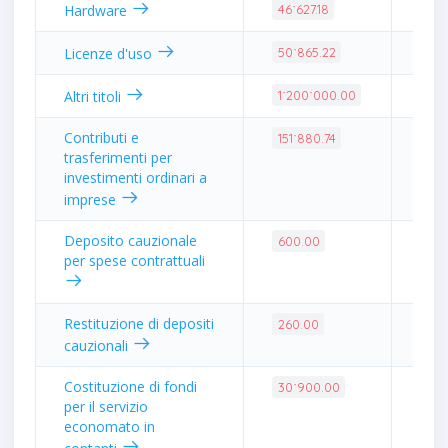
0.1
Hardware
46˙627.18
0.2
Licenze d'uso
50˙865.22
4.8
Altri titoli
1˙200˙000.00
Contributi e
0.6
151˙880.74
trasferimenti per
investimenti ordinari a
imprese
Deposito cauzionale
0.0
600.00
per spese contrattuali
Restituzione di depositi
0.0
260.00
cauzionali
Costituzione di fondi
0.1
30˙900.00
per il servizio
economato in