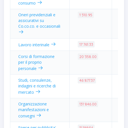
consumo
Oneri previdenziali e
0.0
1˙310.95
assicurativi su
Co.co.co. e occasionali
0.0
Lavoro interinale
17˙761.33
Corsi di formazione
0.0
20˙358.00
per il proprio
personale
Studi, consulenze,
0.1
46˙877.37
indagini e ricerche di
mercato
Organizzazione
0.5
131˙846.00
manifestazioni e
convegni
Spese per pubblicita'
0.0
11˙199.54