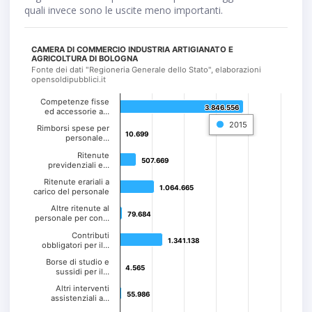
quali invece sono le uscite meno importanti.
CAMERA DI COMMERCIO INDUSTRIA ARTIGIANATO E
AGRICOLTURA DI BOLOGNA
Fonte dei dati "Regioneria Generale dello Stato", elaborazioni
opensoldipubblici.it
Competenze fisse
3.846.556
3.846.556
ed accessorie a…
2015
Rimborsi spese per
10.699
10.699
personale…
Ritenute
507.669
507.669
previdenziali e…
Ritenute erariali a
1.064.665
1.064.665
carico del personale
Altre ritenute al
79.684
79.684
personale per con…
Contributi
1.341.138
1.341.138
obbligatori per il…
Borse di studio e
4.565
4.565
sussidi per il…
Altri interventi
55.986
55.986
assistenziali a…