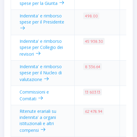
spese per la Giunta
Indennita' e rimborso
0.0
498.00
spese per il Presidente
Indennita' e rimborso
0.1
45˙938.30
spese per Collegio dei
revisori
Indennita' e rimborso
0.0
8˙336.64
spese per il Nucleo di
valutazione
Commissioni e
0.0
13˙603.13
Comitati
Ritenute erariali su
0.2
62˙478.94
indennita' a organi
istituzionali e altri
compensi