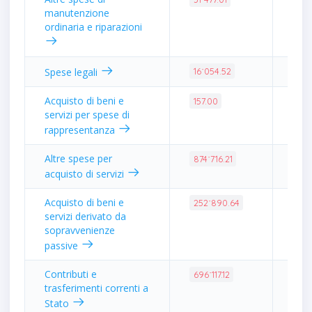
manutenzione
ordinaria e riparazioni
0.0
Spese legali
16˙054.52
Acquisto di beni e
0.0
157.00
servizi per spese di
rappresentanza
Altre spese per
3.5
874˙716.21
acquisto di servizi
Acquisto di beni e
1.0
252˙890.64
servizi derivato da
sopravvenienze
passive
Contributi e
2.7
696˙117.12
trasferimenti correnti a
Stato