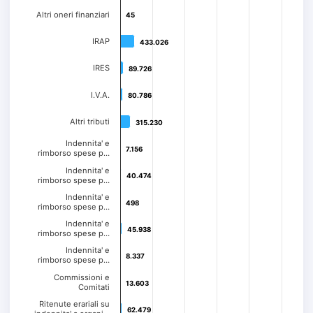
Altri oneri finanziari
45
45
IRAP
433.026
433.026
IRES
89.726
89.726
I.V.A.
80.786
80.786
Altri tributi
315.230
315.230
Indennita' e
7.156
7.156
rimborso spese p…
Indennita' e
40.474
40.474
rimborso spese p…
Indennita' e
498
498
rimborso spese p…
Indennita' e
45.938
45.938
rimborso spese p…
Indennita' e
8.337
8.337
rimborso spese p…
Commissioni e
13.603
13.603
Comitati
Ritenute erariali su
62.479
62.479