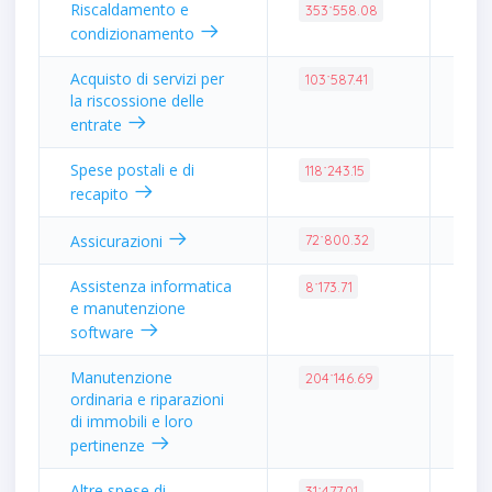
Riscaldamento e
1.4
353˙558.08
condizionamento
Acquisto di servizi per
0.4
103˙587.41
la riscossione delle
entrate
Spese postali e di
0.4
118˙243.15
recapito
0.2
Assicurazioni
72˙800.32
Assistenza informatica
0.0
8˙173.71
e manutenzione
software
Manutenzione
0.8
204˙146.69
ordinaria e riparazioni
di immobili e loro
pertinenze
Altre spese di
0.1
31˙477.01