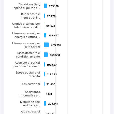
Servizi ausiliari,
283.168
283.168
spese di pulizia e…
Buoni pasto e
92.479
92.479
mensa per il…
Utenze e canoni per
64.572
64.572
telefonia e reti di…
Utenze e canoni per
234.457
234.457
energia elettrica,…
Utenze e canoni per
435.931
435.931
altri servizi
Riscaldamento e
353.558
353.558
condizionamento
Acquisto di servizi
103.587
103.587
per la riscossione…
Spese postali e di
118.243
118.243
recapito
Assicurazioni
72.800
72.800
Assistenza
8.174
8.174
informatica e…
Manutenzione
204.147
204.147
ordinaria e…
Altre spese di
31.477
31.477