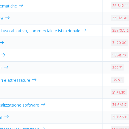
elematiche
26˙842.44
ure
33˙112.80
 ad uso abitativo, commerciale e istituzionale
259˙075.3
3˙120.00
1˙588.79
li
266.71
ri e attrezzature
179.98
21˙417.10
ealizzazione software
34˙567.17
ali
381˙277.01