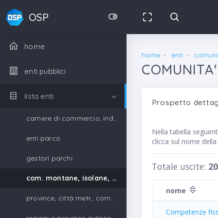
OSP
home
home
enti
comunit
COMUNITA'
enti pubblici
lista enti
Prospetto dettag
camere di commercio, industria, artigianato e agricoltura
Nella tabella seguen
enti parco
clicca sul nome dell
gestori parchi
Totale uscite:
20
com. montane, isolane, gestori parchi
nome
province, città metr., comuni, unione di comuni
Competenze fiss