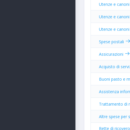
Utenze e canoni
Utenze e canoni
Utenze e canoni p
Spese postali
Assicurazioni
Acquisto di serv
Buoni pasto e m
Assistenza info
Trattamento di 
Altre spese per s
Rette di ricovero