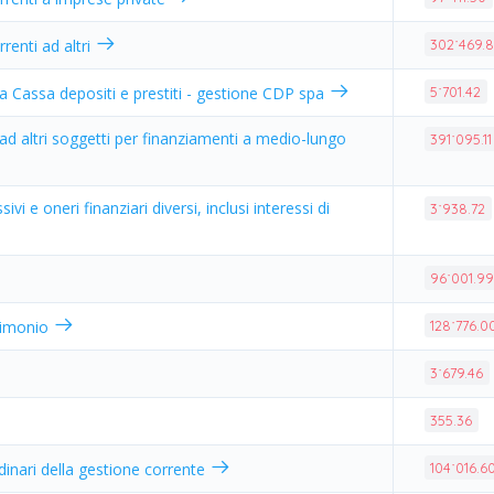
renti ad altri
302˙469.
i a Cassa depositi e prestiti - gestione CDP spa
5˙701.42
i ad altri soggetti per finanziamenti a medio-lungo
391˙095.11
sivi e oneri finanziari diversi, inclusi interessi di
3˙938.72
96˙001.9
rimonio
128˙776.0
3˙679.46
355.36
rdinari della gestione corrente
104˙016.6