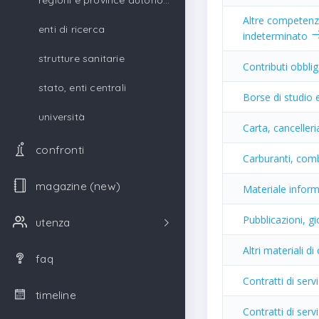
regioni e province autonome
Altre competenze
enti di ricerca
indeterminato
strutture sanitarie
Contributi obblig
stato, enti centrali
Borse di studio e
università
Carta, canceller
confronti
Carburanti, combu
magazine (new)
Materiale infor
Pubblicazioni, gi
utenza
Altri materiali 
faq
Contratti di serv
timeline
Contratti di serv