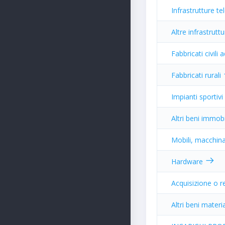
Infrastrutture t
Altre infrastrutt
Fabbricati civili
Fabbricati rurali
Impianti sportivi
Altri beni immobi
Mobili, macchina
Hardware
Acquisizione o r
Altri beni materi