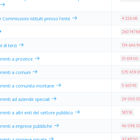
e Commissioni istituiti presso l'ente
4˙226.68
260˙147.8
ni di terzi
134˙646.9
rrenti a province
51˙619.00
orrenti a comuni
575˙439.0
orrenti a comunita montane
5˙607.45
rrenti ad aziende speciali
24˙000.0
renti a altri enti del settore pubblico
183.18
rrenti a imprese pubbliche
46˙098.0
rrenti a imprese private
97˙411.50