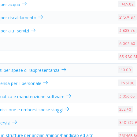
 per acqua
1˙469.82
 per riscaldamento
21˙374.87
er altri servizi
3˙828.78
6˙003.60
85˙980.8
izi per spese di rappresentanza
140.00
ensa per il personale
11˙961.00
rmatica e manutenzione software
3˙056.68
missione e rimborsi spese viaggi
252.40
ervizi
840˙732.
 in strutture per anziani/minori/handicap ed altri
261˙468.8