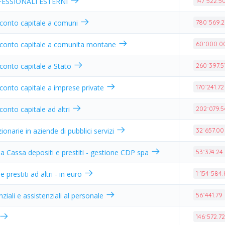
FESSIONALI ESTERNI
147˙522.5
 conto capitale a comuni
780˙569.2
n conto capitale a comunita montane
60˙000.0
 conto capitale a Stato
260˙397.5
 conto capitale a imprese private
170˙241.72
conto capitale ad altri
202˙079.5
ionarie in aziende di pubblici servizi
32˙657.00
 Cassa depositi e prestiti - gestione CDP spa
53˙374.24
prestiti ad altri - in euro
1˙154˙584
ziali e assistenziali al personale
56˙441.79
146˙572.7