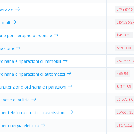
 servizio
5˙988˙461
ionali
215˙526.2
one per il proprio personale
1˙490.00
ormazione
6˙200.00
inaria e riparazioni di immobili
257˙885.1
inaria e riparazioni di automezzi
468.55
anutenzione ordinaria e riparazioni
8˙361.85
e spese di pulizia
73˙372.80
per telefonia e reti di trasmissione
23˙669.25
per energia elettrica
71˙573.52