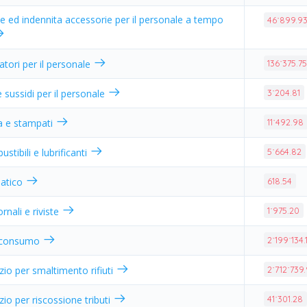
 ed indennita accessorie per il personale a tempo
46˙899.9
atori per il personale
136˙375.7
 sussidi per il personale
3˙204.81
ia e stampati
11˙492.98
stibili e lubrificanti
5˙664.82
matico
618.54
ornali e riviste
1˙975.20
di consumo
2˙199˙134.
izio per smaltimento rifiuti
2˙712˙739
izio per riscossione tributi
41˙301.28