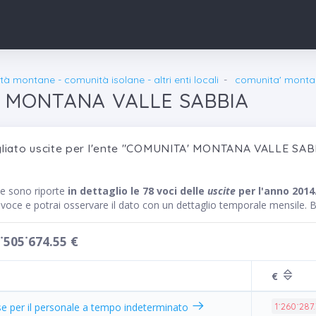
à montane - comunità isolane - altri enti locali
comunita' monta
 MONTANA VALLE SABBIA
liato uscite per l'ente "COMUNITA' MONTANA VALLE SAB
te sono riporte
in dettaglio le 78 voci delle
uscite
per l'anno 2014
a voce e potrai osservare il dato con un dettaglio temporale mensile.
˙505˙674.55 €
€
e per il personale a tempo indeterminato
1˙260˙287