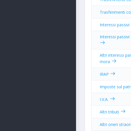
Trasferimenti cor
Interessi passiv
Interessi passiv
Altri interessi pas
mora
IRAP
Imposte sul pat
I.V.A.
Altri tributi
Altri oneri strao