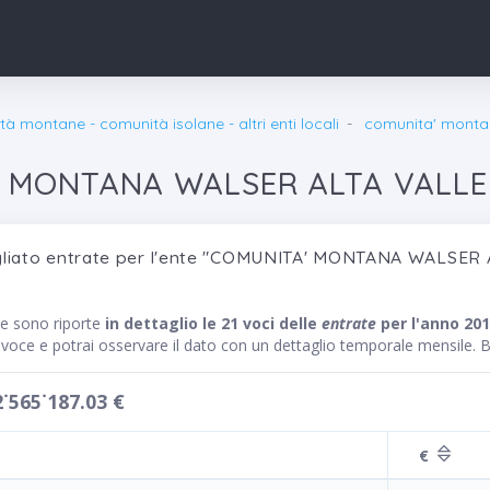
à montane - comunità isolane - altri enti locali
comunita' monta
 MONTANA WALSER ALTA VALLE 
gliato entrate per l'ente "COMUNITA' MONTANA WALSER 
te sono riporte
in dettaglio le 21 voci delle
entrate
per l'anno 20
a voce e potrai osservare il dato con un dettaglio temporale mensile.
2˙565˙187.03 €
€