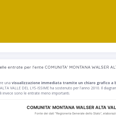
 delle entrate per l'ente COMUNITA' MONTANA WALSER AL
are una
visualizzazione immediata tramite un chiaro grafico a 
 VALLE DEL LYS-ISSIME ha sostenuto per l'anno 2010. Il diagramma
 invece sono le entrate meno importanti.
COMUNITA' MONTANA WALSER ALTA VALL
Fonte dei dati "Regioneria Generale dello Stato", elaborazi