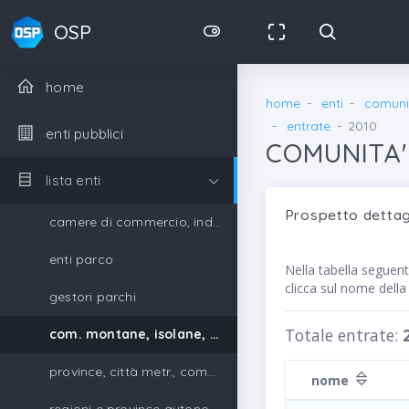
OSP
home
home
enti
comunit
entrate
2010
enti pubblici
COMUNITA'
lista enti
Prospetto detta
camere di commercio, industria, artigianato e agricoltura
enti parco
Nella tabella seguen
clicca sul nome dell
gestori parchi
Totale entrate:
com. montane, isolane, gestori parchi
province, città metr., comuni, unione di comuni
nome