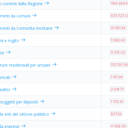
ti correnti dalla Regione
986˙669.6
orrenti da comuni
833˙523.0
orrenti da Comunita montane
31˙681.64
ria e rogito
1˙080.42
nse
3˙075.00
ture residenziali per anziani
312˙100.9
bbricati
1˙411.04
edifici
2˙674.71
i soggetti per depositi
1˙702.61
da enti del settore pubblico
827.26
 da imprese
4˙928.00