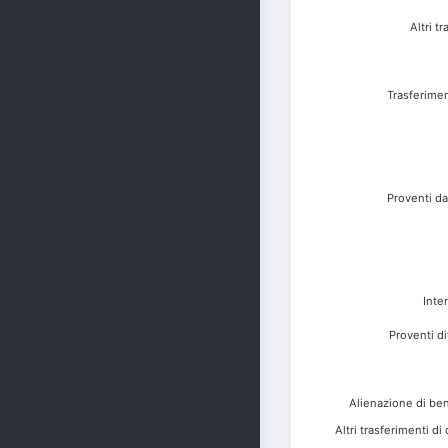
Altri t
Trasferime
Proventi da
Inte
Proventi di
Alienazione di ben
Altri trasferimenti di