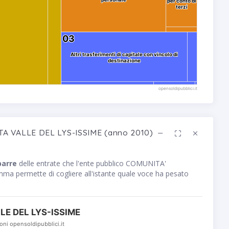
personale
personale
per conto di
per conto di
terzi
terzi
03
03
Altri trasferimenti di capitale con vincolo di
Altri trasferimenti di capitale con vincolo di
destinazione
destinazione
opensoldipubblici.it
TA VALLE DEL LYS-ISSIME (anno 2010)
barre
delle entrate che l'ente pubblico COMUNITA'
 permette di cogliere all'istante quale voce ha pesato
E DEL LYS-ISSIME
oni opensoldipubblici.it