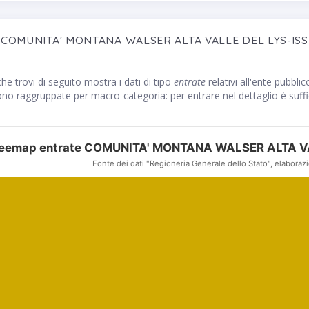
e COMUNITA' MONTANA WALSER ALTA VALLE DEL LYS-ISSI
he trovi di seguito mostra i dati di tipo
entrate
relativi all'ente pubbli
ono raggruppate per macro-categoria: per entrare nel dettaglio è sufficie
eemap entrate COMUNITA' MONTANA WALSER ALTA VA
Fonte dei dati "Regioneria Generale dello Stato", elaborazi