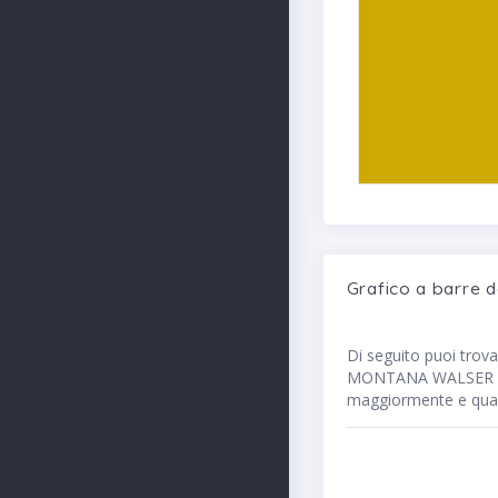
Grafico a barre
Di seguito puoi trov
MONTANA WALSER ALTA
maggiormente e quali