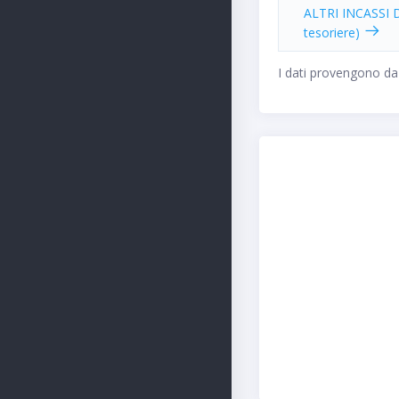
ALTRI INCASSI D
tesoriere)
I dati provengono da