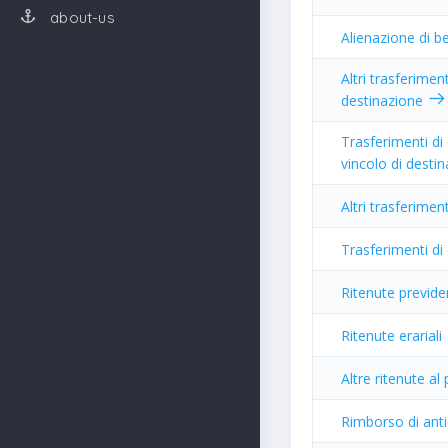
about-us
Alienazione di b
Altri trasferimen
destinazione
Trasferimenti di
vincolo di desti
Altri trasferimen
Trasferimenti di
Ritenute previden
Ritenute erariali
Altre ritenute al
Rimborso di anti