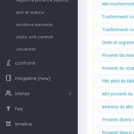
regioni e province autonome
Altri trasferimen
enti di ricerca
Trasferimenti c
strutture sanitarie
Trasferimenti c
stato, enti centrali
Diritti di segrete
università
Proventi da me
confronti
Proventi da strut
magazine (new)
Fitti attivi da fa
utenza
Altri proventi da 
Interessi da altr
faq
Proventi diversi 
timeline
Proventi diversi