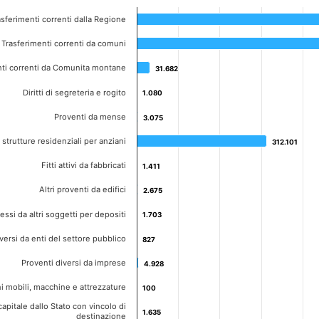
rasferimenti correnti dalla Regione
Trasferimenti correnti da comuni
nti correnti da Comunita montane
31.682
31.682
Diritti di segreteria e rogito
1.080
1.080
Proventi da mense
3.075
3.075
 strutture residenziali per anziani
312.101
312.101
Fitti attivi da fabbricati
1.411
1.411
Altri proventi da edifici
2.675
2.675
ressi da altri soggetti per depositi
1.703
1.703
versi da enti del settore pubblico
827
827
Proventi diversi da imprese
4.928
4.928
i mobili, macchine e attrezzature
100
100
 capitale dallo Stato con vincolo di
1.635
1.635
destinazione