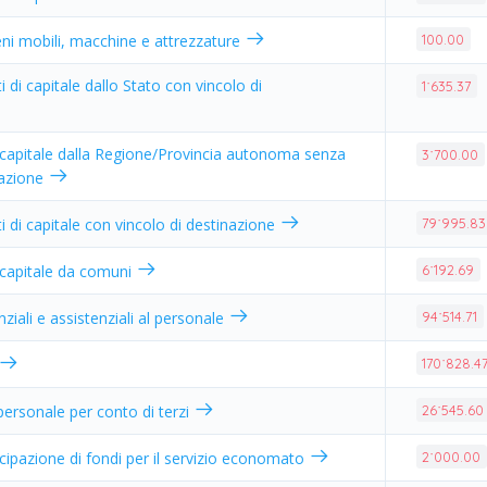
eni mobili, macchine e attrezzature
100.00
ti di capitale dallo Stato con vincolo di
1˙635.37
 capitale dalla Regione/Provincia autonoma senza
3˙700.00
nazione
ti di capitale con vincolo di destinazione
79˙995.83
 capitale da comuni
6˙192.69
ziali e assistenziali al personale
94˙514.71
170˙828.4
 personale per conto di terzi
26˙545.60
cipazione di fondi per il servizio economato
2˙000.00