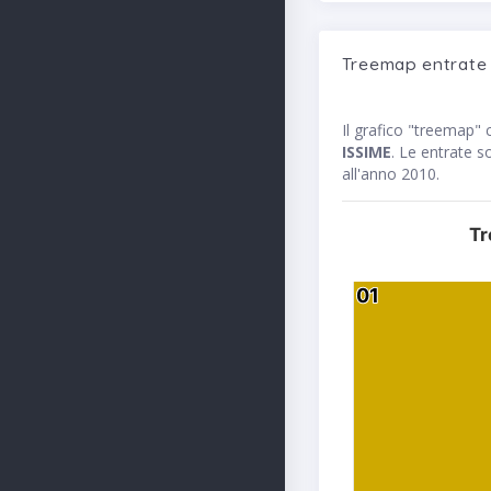
Treemap entrat
Il grafico "treemap" c
ISSIME
. Le entrate s
all'anno 2010.
Tr
01
01