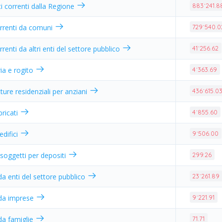
ti correnti dalla Regione
883˙241.8
orrenti da comuni
729˙540.0
renti da altri enti del settore pubblico
41˙256.62
ria e rogito
4˙363.69
ture residenziali per anziani
436˙615.0
bbricati
4˙855.60
edifici
9˙506.00
i soggetti per depositi
299.26
da enti del settore pubblico
23˙261.89
 da imprese
9˙221.91
 da famiglie
71.71