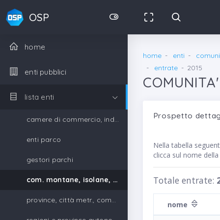
OSP
home
home
enti
comunit
entrate
2015
enti pubblici
COMUNITA'
lista enti
Prospetto detta
camere di commercio, industria, artigianato e agricoltura
enti parco
Nella tabella seguen
clicca sul nome dell
gestori parchi
Totale entrate:
com. montane, isolane, gestori parchi
province, città metr., comuni, unione di comuni
nome