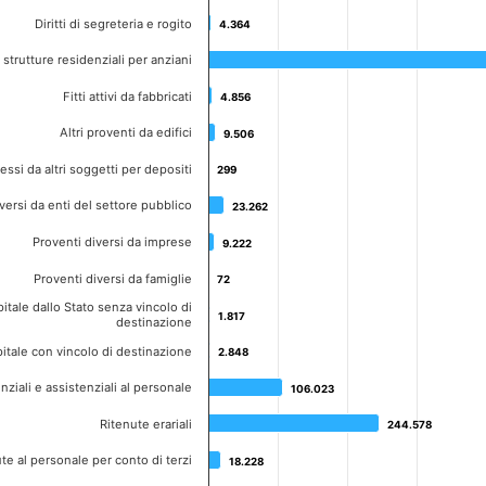
Diritti di segreteria e rogito
4.364
4.364
 strutture residenziali per anziani
Fitti attivi da fabbricati
4.856
4.856
Altri proventi da edifici
9.506
9.506
ressi da altri soggetti per depositi
299
299
versi da enti del settore pubblico
23.262
23.262
Proventi diversi da imprese
9.222
9.222
Proventi diversi da famiglie
72
72
pitale dallo Stato senza vincolo di
1.817
1.817
destinazione
apitale con vincolo di destinazione
2.848
2.848
ziali e assistenziali al personale
106.023
106.023
Ritenute erariali
244.578
244.578
ute al personale per conto di terzi
18.228
18.228