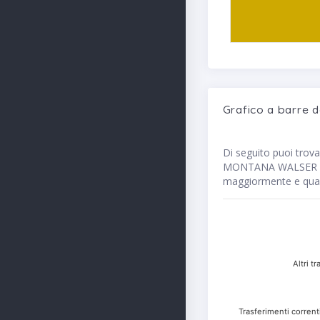
Grafico a barre
Di seguito puoi trov
MONTANA WALSER ALTA
maggiormente e quali
Altri t
Trasferimenti correnti