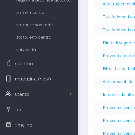
regioni e province autonome
Altri trasferimen
enti di ricerca
Trasferimenti c
strutture sanitarie
Trasferimenti cor
stato, enti centrali
Diritti di segrete
università
Proventi da strut
confronti
Fitti attivi da fa
magazine (new)
Altri proventi da 
utenza
Interessi da altr
Proventi diversi 
faq
Proventi diversi
timeline
Proventi diversi