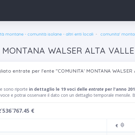
à montane - comunità isolane - altri enti locali
comunita' monta
 MONTANA WALSER ALTA VALLE 
gliato entrate per l'ente "COMUNITA' MONTANA WALSER 
te sono riporte
in dettaglio le 19 voci delle
entrate
per l'anno 20
a voce e potrai osservare il dato con un dettaglio temporale mensile.
2˙536˙767.45 €
€