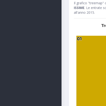
Il grafico "treemap" c
ISSIME
. Le entrate s
all'anno 2015.
Tr
01
01