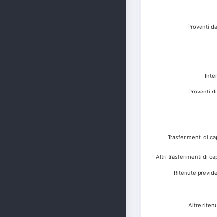
Proventi da
Inte
Proventi di
Trasferimenti di ca
Altri trasferimenti di c
Ritenute previden
Altre riten