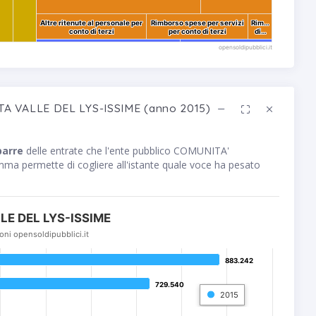
Altre ritenute al personale per
Altre ritenute al personale per
Rimborso spese per servizi
Rimborso spese per servizi
Rim…
Rim…
conto di terzi
conto di terzi
per conto di terzi
per conto di terzi
di…
di…
opensoldipubblici.it
TA VALLE DEL LYS-ISSIME (anno 2015)
barre
delle entrate che l'ente pubblico COMUNITA'
 permette di cogliere all'istante quale voce ha pesato
E DEL LYS-ISSIME
oni opensoldipubblici.it
883.242
883.242
729.540
729.540
2015