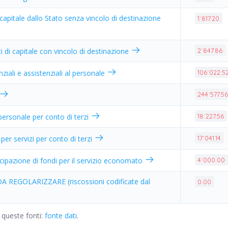
 capitale dallo Stato senza vincolo di destinazione
1˙817.20
ti di capitale con vincolo di destinazione
2˙847.86
ziali e assistenziali al personale
106˙022.5
244˙577.5
 personale per conto di terzi
18˙227.56
er servizi per conto di terzi
17˙041.14
cipazione di fondi per il servizio economato
4˙000.00
A REGOLARIZZARE (riscossioni codificate dal
0.00
 queste fonti:
fonte dati
.