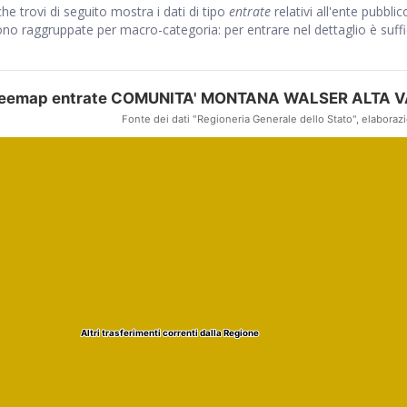
he trovi di seguito mostra i dati di tipo
entrate
relativi all'ente pubbli
ono raggruppate per macro-categoria: per entrare nel dettaglio è sufficie
eemap entrate COMUNITA' MONTANA WALSER ALTA VA
Fonte dei dati "Regioneria Generale dello Stato", elaborazi
Altri trasferimenti correnti dalla Regione
Altri trasferimenti correnti dalla Regione