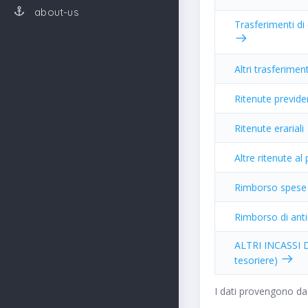
about-us
Trasferimenti di
Altri trasferimen
Ritenute previden
Ritenute erariali
Altre ritenute al
Rimborso spese p
Rimborso di anti
ALTRI INCASSI D
tesoriere)
I dati provengono da