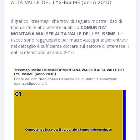
ALTA VALLE DEL LYS-ISSIME (anno 2010)
Il grafico "treemap" che trovi di seguito mostra i dati di
tipo
uscite
relativi all'ente pubblico
COMUNITA'
MONTANA WALSER ALTA VALLE DEL LYS-ISSIME
. Le
uscite sono raggruppate per macro-categoria: per entrare
nel dettaglio è sufficiente cliccare sul settore di interesse. I
dati si riferiscono all'anno 2010.
Treemap uscite COMUNITA' MONTANA WALSER ALTA VALLE DEL
LYS-ISSIME (anno 2010)
Fonte dei dati "Regioneria Generale dello Stato", elaborazioni
opensoldipubblici.it
01
01
Competenze fisse per il personale a tempo indeterminato
Competenze fisse per il personale a tempo indeterminato