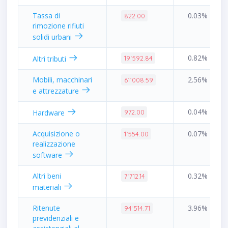
Tassa di
0.03%
822.00
rimozione rifiuti
solidi urbani
0.82%
Altri tributi
19˙592.84
Mobili, macchinari
2.56%
61˙008.59
e attrezzature
0.04%
Hardware
972.00
Acquisizione o
0.07%
1˙554.00
realizzazione
software
Altri beni
0.32%
7˙712.14
materiali
Ritenute
3.96%
94˙514.71
previdenziali e