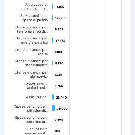
Altre spese di
11.892
11.892
manutenzione…
Servizi ausiliari e
12.006
12.006
spese di pulizia
Utenze e canoni per
6.342
6.342
telefonia e reti di…
Utenze e canoni per
17.575
17.575
energia elettrica
Utenze e canoni per
1.109
1.109
acqua
Utenze e canoni per
8.850
8.850
riscaldamento
Utenze e canoni per
1.251
1.251
altri servizi
Accertamenti
2.754
2.754
sanitari resi…
Assicurazioni
23.440
23.440
Spese per gli organi
36.000
36.000
istituzionali…
Spese per gli organi
2.328
2.328
istituzionali…
Buoni pasto e
169
169
mensa per il…