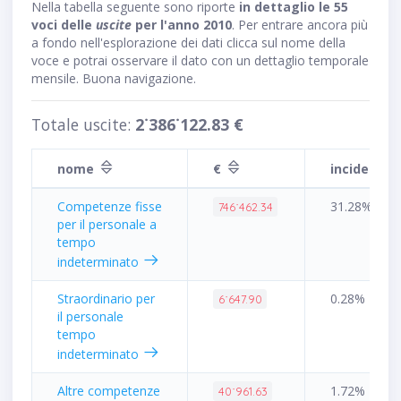
Nella tabella seguente sono riporte
in dettaglio le 55
voci delle
uscite
per l'anno 2010
. Per entrare ancora più
a fondo nell'esplorazione dei dati clicca sul nome della
voce e potrai osservare il dato con un dettaglio temporale
mensile. Buona navigazione.
Totale uscite:
2˙386˙122.83 €
nome
€
incidenza
Competenze fisse
31.28%
746˙462.34
per il personale a
tempo
indeterminato
Straordinario per
0.28%
6˙647.90
il personale
tempo
indeterminato
Altre competenze
1.72%
40˙961.63