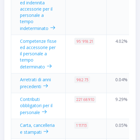
ed indennita
accessorie per il
personale a
tempo
indeterminato
Competenze fisse
4.02%
95˙918.21
ed accessorie per
il personale a
tempo
determinato
Arretrati di anni
0.04%
982.73
precedenti
Contributi
9.29%
221˙689.10
obbligatori per il
personale
Carta, cancelleria
0.05%
1˙117.13
e stampati