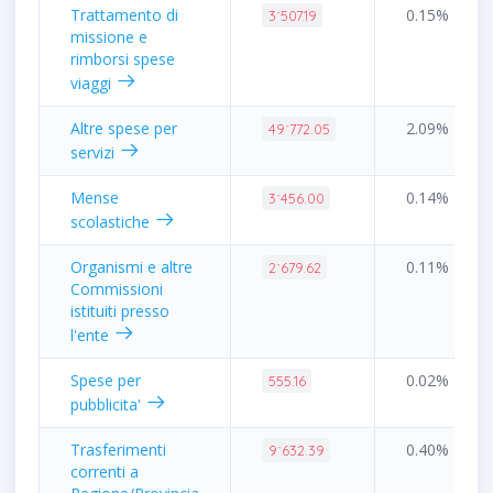
Trattamento di
0.15%
3˙507.19
missione e
rimborsi spese
viaggi
Altre spese per
2.09%
49˙772.05
servizi
Mense
0.14%
3˙456.00
scolastiche
Organismi e altre
0.11%
2˙679.62
Commissioni
istituiti presso
l'ente
Spese per
0.02%
555.16
pubblicita'
Trasferimenti
0.40%
9˙632.39
correnti a