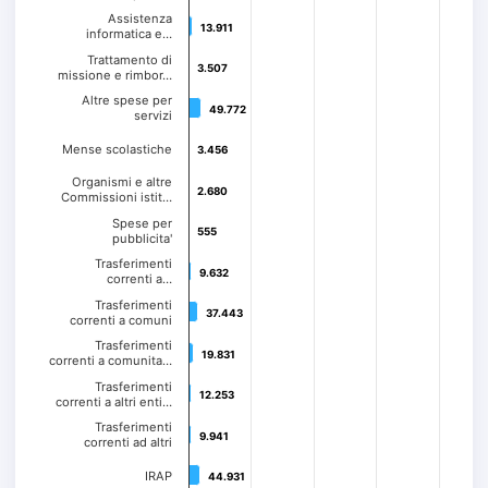
Assistenza
13.911
13.911
informatica e…
Trattamento di
3.507
3.507
missione e rimbor…
Altre spese per
49.772
49.772
servizi
Mense scolastiche
3.456
3.456
Organismi e altre
2.680
2.680
Commissioni istit…
Spese per
555
555
pubblicita'
Trasferimenti
9.632
9.632
correnti a…
Trasferimenti
37.443
37.443
correnti a comuni
Trasferimenti
19.831
19.831
correnti a comunita…
Trasferimenti
12.253
12.253
correnti a altri enti…
Trasferimenti
9.941
9.941
correnti ad altri
IRAP
44.931
44.931