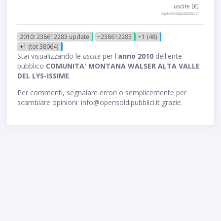
uscite [€]
opensoldipubblici.it
2010: 238612283 update
+238612283
+1 (48)
+1 (tot 38064)
Stai visualizzando le
uscite
per l'
anno 2010
dell'ente
pubblico
COMUNITA' MONTANA WALSER ALTA VALLE
DEL LYS-ISSIME
.
Per commenti, segnalare errori o semplicemente per
scambiare opinioni: info@opensoldipubblici.it grazie.