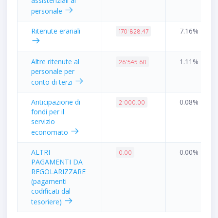
assistenziali al
personale
Ritenute erariali
7.16%
170˙828.47
Altre ritenute al
1.11%
26˙545.60
personale per
conto di terzi
Anticipazione di
0.08%
2˙000.00
fondi per il
servizio
economato
ALTRI
0.00%
0.00
PAGAMENTI DA
REGOLARIZZARE
(pagamenti
codificati dal
tesoriere)