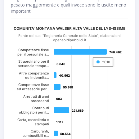
pesato maggiormente e quali invece sono le uscite meno
importanti.
COMUNITA' MONTANA WALSER ALTA VALLE DEL LYS-ISSIME
Fonte dei dati "Regioneria Generale dello Stato", elaborazioni
opensoldipubblici.it
Competenze fisse
746.462
746.462
per il personale a…
Straordinario per il
2010
6.648
6.648
personale tempo…
Altre competenze
40.962
40.962
ed indennita…
Competenze fisse
95.918
95.918
ed accessorie per…
Arretrati di anni
983
983
precedenti
Contributi
221.689
221.689
obbligatori per il…
Carta, cancelleria e
1.117
1.117
stampati
Carburanti,
59.554
59.554
combustibili e…