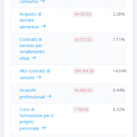
consumo
Acquisto di
2.28%
54˙331.59
derrate
alimentari
Contratti di
1.11%
26˙572.50
servizio per
smaltimento
rifiuti
Altri contratti di
14.04%
334˙961.28
servizio
Incarichi
0.44%
10˙600.00
professionali
Corsi di
0.32%
7˙705.10
formazione per il
proprio
personale