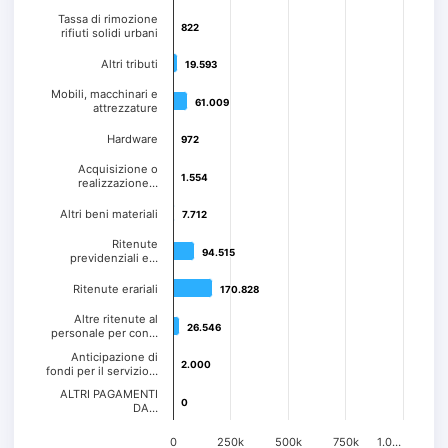
Tassa di rimozione
822
822
rifiuti solidi urbani
Altri tributi
19.593
19.593
Mobili, macchinari e
61.009
61.009
attrezzature
Hardware
972
972
Acquisizione o
1.554
1.554
realizzazione…
Altri beni materiali
7.712
7.712
Ritenute
94.515
94.515
previdenziali e…
Ritenute erariali
170.828
170.828
Altre ritenute al
26.546
26.546
personale per con…
Anticipazione di
2.000
2.000
fondi per il servizio…
ALTRI PAGAMENTI
0
0
DA…
0
250k
500k
750k
1.0…