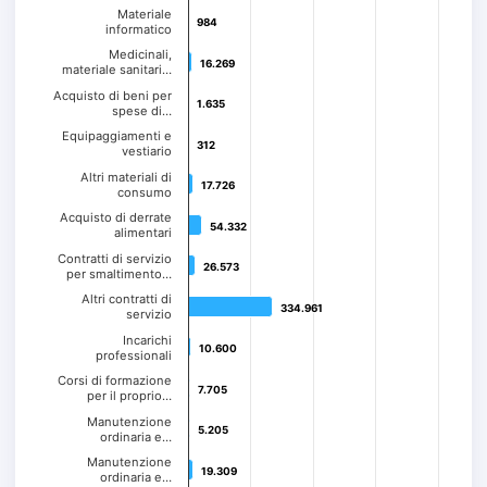
Materiale
984
984
informatico
Medicinali,
16.269
16.269
materiale sanitari…
Acquisto di beni per
1.635
1.635
spese di…
Equipaggiamenti e
312
312
vestiario
Altri materiali di
17.726
17.726
consumo
Acquisto di derrate
54.332
54.332
alimentari
Contratti di servizio
26.573
26.573
per smaltimento…
Altri contratti di
334.961
334.961
servizio
Incarichi
10.600
10.600
professionali
Corsi di formazione
7.705
7.705
per il proprio…
Manutenzione
5.205
5.205
ordinaria e…
Manutenzione
19.309
19.309
ordinaria e…