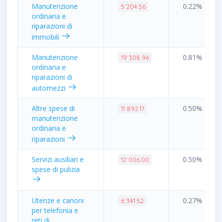
Manutenzione
0.22%
5˙204.56
ordinaria e
riparazioni di
immobili
Manutenzione
0.81%
19˙308.96
ordinaria e
riparazioni di
automezzi
Altre spese di
0.50%
11˙892.17
manutenzione
ordinaria e
riparazioni
Servizi ausiliari e
0.50%
12˙006.00
spese di pulizia
Utenze e canoni
0.27%
6˙341.52
per telefonia e
reti di