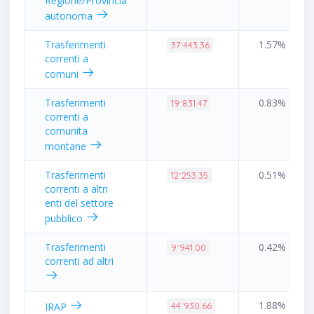
Regione/Provincia
autonoma
Trasferimenti
1.57%
37˙443.36
correnti a
comuni
Trasferimenti
0.83%
19˙831.47
correnti a
comunita
montane
Trasferimenti
0.51%
12˙253.35
correnti a altri
enti del settore
pubblico
Trasferimenti
0.42%
9˙941.00
correnti ad altri
1.88%
IRAP
44˙930.66