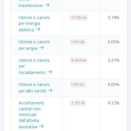
trasmissione
Utenze e canoni
0.74%
17˙575.46
per energia
elettrica
Utenze e canoni
0.05%
1˙109.28
per acqua
Utenze e canoni
0.37%
8˙849.64
per
riscaldamento
Utenze e canoni
0.05%
1˙251.00
per altri servizi
Accertamenti
0.12%
2˙753.81
sanitari resi
necessari
dall'attivita
lavorativa