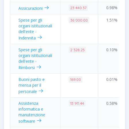
0.98%
Assicurazioni
23˙440.37
Spese per gli
1.51%
36˙000.00
organi istituzionali
dell'ente -
Indennita
Spese per gli
0.10%
2˙328.25
organi istituzionali
dell'ente -
Rimborsi
Buoni pasto e
0.01%
169.00
mensa per il
personale
Assistenza
0.58%
13˙911.44
informatica e
manutenzione
software