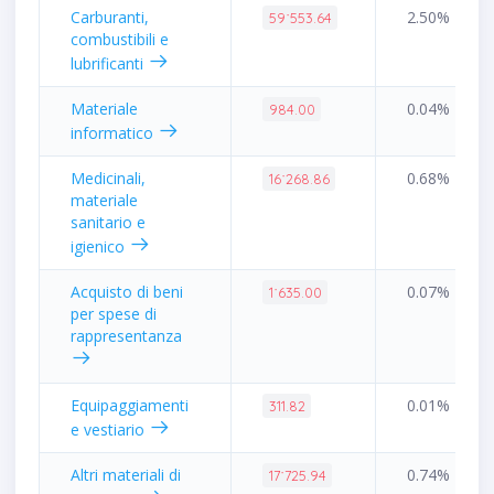
Carburanti,
2.50%
59˙553.64
combustibili e
lubrificanti
Materiale
0.04%
984.00
informatico
Medicinali,
0.68%
16˙268.86
materiale
sanitario e
igienico
Acquisto di beni
0.07%
1˙635.00
per spese di
rappresentanza
Equipaggiamenti
0.01%
311.82
e vestiario
Altri materiali di
0.74%
17˙725.94