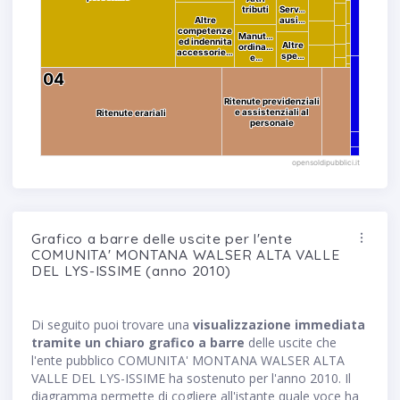
tributi
tributi
Serv…
Serv…
Altre
Altre
ausi…
ausi…
competenze
competenze
Manut…
Manut…
ed indennita
ed indennita
Altre
Altre
ordina…
ordina…
accessorie…
accessorie…
spe…
spe…
e…
e…
04
04
Ritenute previdenziali
Ritenute previdenziali
e assistenziali al
e assistenziali al
Ritenute erariali
Ritenute erariali
personale
personale
opensoldipubblici.it
Grafico a barre delle uscite per l'ente
COMUNITA' MONTANA WALSER ALTA VALLE
DEL LYS-ISSIME (anno 2010)
Di seguito puoi trovare una
visualizzazione immediata
tramite un chiaro grafico a barre
delle uscite che
l'ente pubblico COMUNITA' MONTANA WALSER ALTA
VALLE DEL LYS-ISSIME ha sostenuto per l'anno 2010. Il
diagramma permette di cogliere all'istante quale voce ha