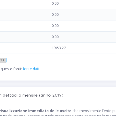
0.00
0.00
0.00
0.00
1˙453.27
92 €
 queste fonti:
fonte dati
.
n dettaglio mensile (anno 2019)
visualizzazione immediata delle uscite
che mensilmente l'ente
n pochi attimi si capisce in quale mese sono state sostenute le maggior