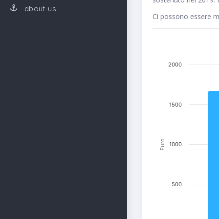
about-us
Ci possono essere me
2000
1500
Euro
1000
500