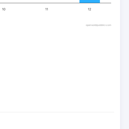
10
11
12
opensoldipubblici.com