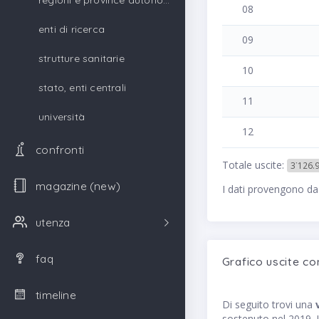
regioni e province autonome
08
enti di ricerca
09
strutture sanitarie
10
stato, enti centrali
11
università
12
confronti
Totale uscite:
3˙126.
magazine (new)
I dati provengono da
utenza
faq
Grafico uscite co
timeline
Di seguito trovi una
sostenuto nel 2019. I