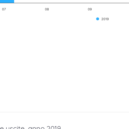
07
08
09
2019
e uscite, anno 2019