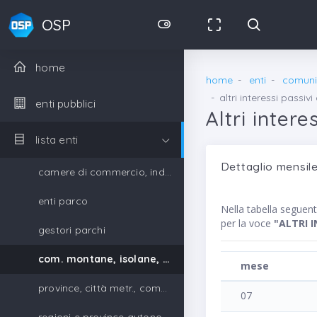
OSP
home
home
enti
comunit
altri interessi passivi
enti pubblici
Altri intere
lista enti
Dettaglio mensile
camere di commercio, industria, artigianato e agricoltura
enti parco
Nella tabella segue
per la voce
"ALTRI 
gestori parchi
com. montane, isolane, gestori parchi
mese
province, città metr., comuni, unione di comuni
07