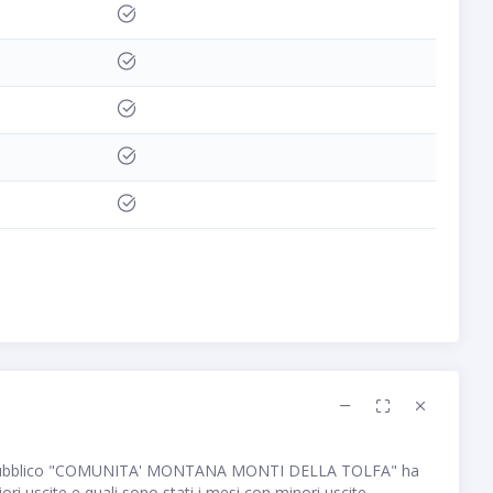
 pubblico "COMUNITA' MONTANA MONTI DELLA TOLFA" ha
i uscite e quali sono stati i mesi con minori uscite.