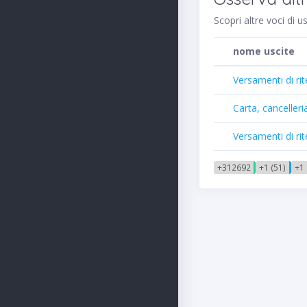
Scopri altre voci di 
nome uscite
Versamenti di rit
Carta, cancelleri
Versamenti di rit
+312692
+1 (51)
+1 