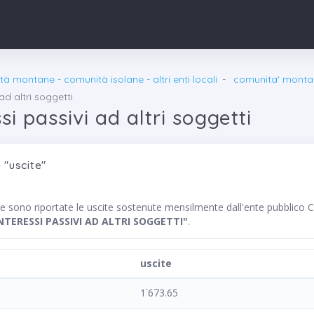
à montane - comunità isolane - altri enti locali
comunita' monta
 ad altri soggetti
ssi passivi ad altri soggetti
 "uscite"
nte sono riportate le uscite sostenute mensilmente dall'ente pub
INTERESSI PASSIVI AD ALTRI SOGGETTI"
.
uscite
1˙673.65