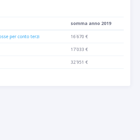
somma anno 2019
cosse per conto terzi
16˙670 €
17˙033 €
32˙951 €