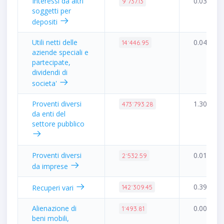
Interessi da altri
0.03%
9˙737.13
soggetti per
depositi
Utili netti delle
0.04%
14˙446.95
aziende speciali e
partecipate,
dividendi di
societa'
Proventi diversi
1.30%
473˙793.28
da enti del
settore pubblico
Proventi diversi
0.01%
2˙532.59
da imprese
0.39%
Recuperi vari
142˙309.45
Alienazione di
0.00%
1˙493.81
beni mobili,