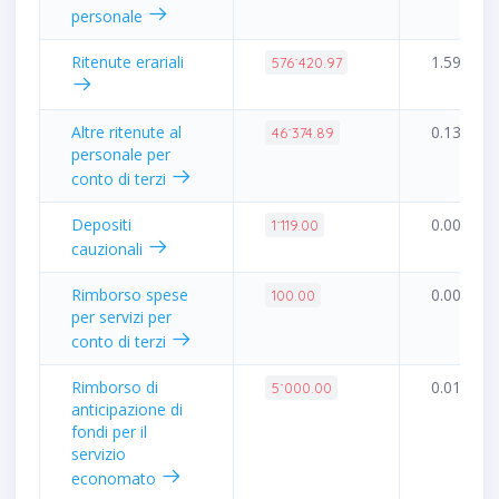
personale
Ritenute erariali
1.59%
576˙420.97
Altre ritenute al
0.13%
46˙374.89
personale per
conto di terzi
Depositi
0.00%
1˙119.00
cauzionali
Rimborso spese
0.00%
100.00
per servizi per
conto di terzi
Rimborso di
0.01%
5˙000.00
anticipazione di
fondi per il
servizio
economato