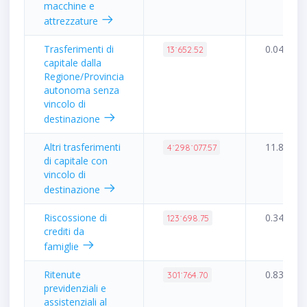
macchine e
attrezzature
Trasferimenti di
0.04%
13˙652.52
capitale dalla
Regione/Provincia
autonoma senza
vincolo di
destinazione
Altri trasferimenti
11.84%
4˙298˙077.57
di capitale con
vincolo di
destinazione
Riscossione di
0.34%
123˙698.75
crediti da
famiglie
Ritenute
0.83%
301˙764.70
previdenziali e
assistenziali al