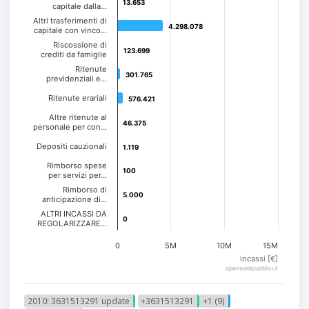
13.653
13.653
capitale dalla…
Altri trasferimenti di
4.298.078
4.298.078
capitale con vinco…
Riscossione di
123.699
123.699
crediti da famiglie
Ritenute
301.765
301.765
previdenziali e…
Ritenute erariali
576.421
576.421
Altre ritenute al
46.375
46.375
personale per con…
Depositi cauzionali
1.119
1.119
Rimborso spese
100
100
per servizi per…
Rimborso di
5.000
5.000
anticipazione di…
ALTRI INCASSI DA
0
0
REGOLARIZZARE…
0
5M
10M
15M
incassi [€]
opensoldipubblici.it
2010: 3631513291 update
+3631513291
+1 (9)