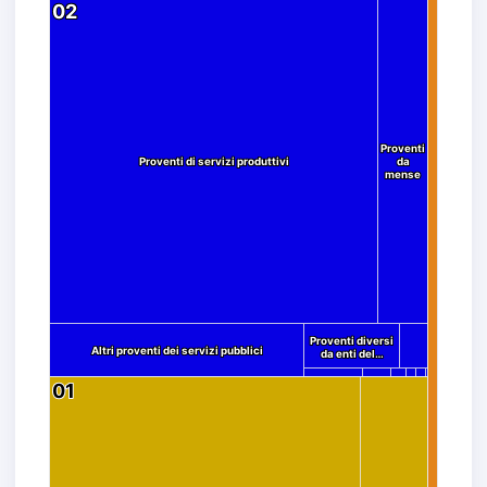
02
02
Proventi
Proventi
Proventi di servizi produttivi
Proventi di servizi produttivi
da
da
mense
mense
Proventi diversi
Proventi diversi
Altri proventi dei servizi pubblici
Altri proventi dei servizi pubblici
da enti del…
da enti del…
01
01