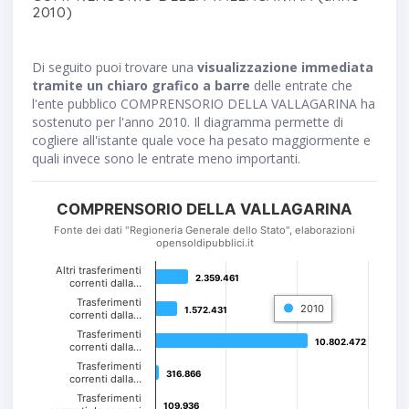
2010)
Di seguito puoi trovare una
visualizzazione immediata
tramite un chiaro grafico a barre
delle entrate che
l'ente pubblico COMPRENSORIO DELLA VALLAGARINA ha
sostenuto per l'anno 2010. Il diagramma permette di
cogliere all'istante quale voce ha pesato maggiormente e
quali invece sono le entrate meno importanti.
COMPRENSORIO DELLA VALLAGARINA
Fonte dei dati "Regioneria Generale dello Stato", elaborazioni
opensoldipubblici.it
Altri trasferimenti
2.359.461
2.359.461
correnti dalla…
Trasferimenti
2010
1.572.431
1.572.431
correnti dalla…
Trasferimenti
10.802.472
10.802.472
correnti dalla…
Trasferimenti
316.866
316.866
correnti dalla…
Trasferimenti
109.936
109.936