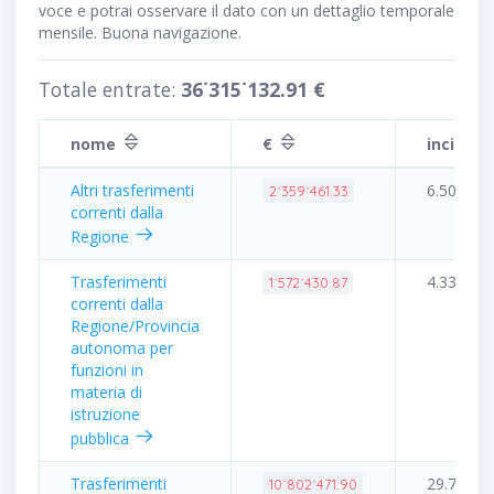
voce e potrai osservare il dato con un dettaglio temporale
mensile. Buona navigazione.
Totale entrate:
36˙315˙132.91 €
nome
€
inciden
Altri trasferimenti
6.50%
2˙359˙461.33
correnti dalla
Regione
Trasferimenti
4.33%
1˙572˙430.87
correnti dalla
Regione/Provincia
autonoma per
funzioni in
materia di
istruzione
pubblica
Trasferimenti
29.75%
10˙802˙471.90