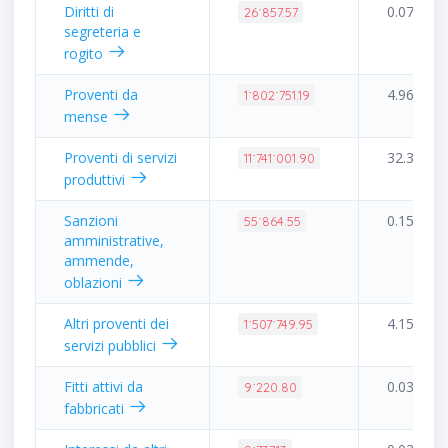
Diritti di
0.07%
26˙857.57
segreteria e
rogito
Proventi da
4.96%
1˙802˙751.19
mense
Proventi di servizi
32.33%
11˙741˙001.90
produttivi
Sanzioni
0.15%
55˙864.55
amministrative,
ammende,
oblazioni
Altri proventi dei
4.15%
1˙507˙749.95
servizi pubblici
Fitti attivi da
0.03%
9˙220.80
fabbricati