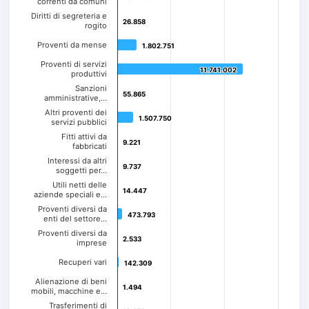
correnti da comuni
Diritti di segreteria e
26.858
26.858
rogito
Proventi da mense
1.802.751
1.802.751
Proventi di servizi
11.741.002
11.741.002
produttivi
Sanzioni
55.865
55.865
amministrative,…
Altri proventi dei
1.507.750
1.507.750
servizi pubblici
Fitti attivi da
9.221
9.221
fabbricati
Interessi da altri
9.737
9.737
soggetti per…
Utili netti delle
14.447
14.447
aziende speciali e…
Proventi diversi da
473.793
473.793
enti del settore…
Proventi diversi da
2.533
2.533
imprese
Recuperi vari
142.309
142.309
Alienazione di beni
1.494
1.494
mobili, macchine e…
Trasferimenti di