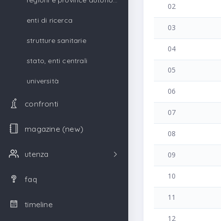
regioni e province autonome
02
enti di ricerca
03
strutture sanitarie
04
stato, enti centrali
05
università
06
confronti
07
magazine (new)
08
utenza
09
10
faq
11
timeline
12