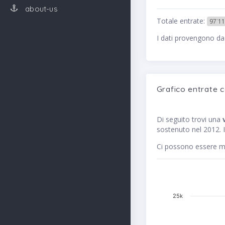
about-us
Totale entrate:
97˙11
I dati provengono da
Grafico entrate 
Di seguito trovi una
sostenuto nel 2012. I
Ci possono essere me
25k