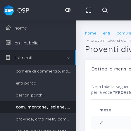
OSP
home
home
enti
comunit
proventi diversi da 
enti pubblici
Proventi di
lista enti
Dettaglio mensile
camere di commercio, industria, artigianato e agricoltura
enti parco
Nella tabella segue
per la voce
"PROVEN
gestori parchi
com. montane, isolane, gestori parchi
mese
province, città metr., comuni, unione di comuni
01