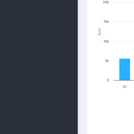
20k
15k
Euro
10k
5k
0
01