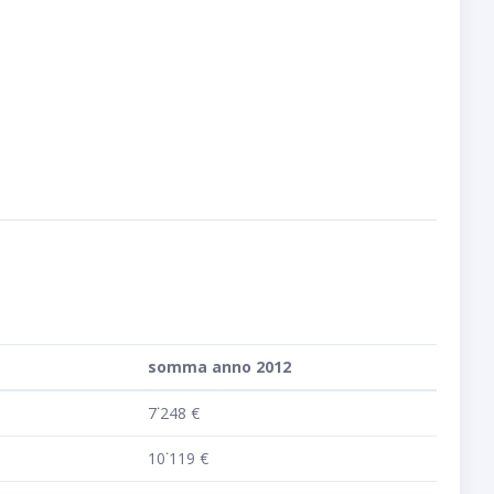
somma anno 2012
7˙248 €
10˙119 €