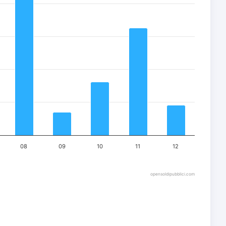
08
09
10
11
12
opensoldipubblici.com