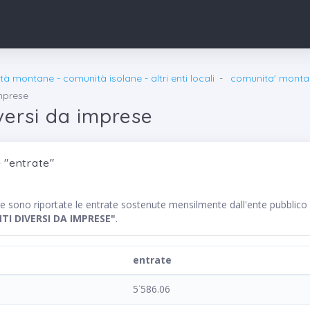
à montane - comunità isolane - altri enti locali
comunita' monta
imprese
versi da imprese
 "entrate"
nte sono riportate le entrate sostenute mensilmente dall'ente pu
TI DIVERSI DA IMPRESE"
.
entrate
5˙586.06