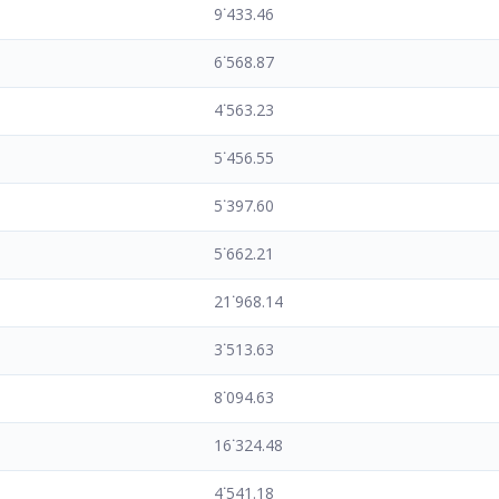
9˙433.46
6˙568.87
4˙563.23
5˙456.55
5˙397.60
5˙662.21
21˙968.14
3˙513.63
8˙094.63
16˙324.48
4˙541.18