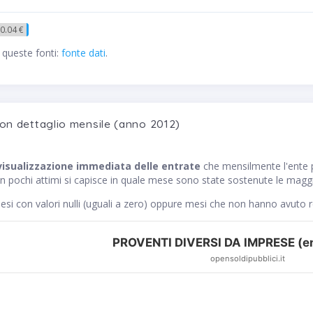
0.04 €
 queste fonti:
fonte dati
.
con dettaglio mensile (anno 2012)
visualizzazione immediata delle entrate
che mensilmente l'ent
n pochi attimi si capisce in quale mese sono state sostenute le maggio
si con valori nulli (uguali a zero) oppure mesi che non hanno avuto 
PROVENTI DIVERSI DA IMPRESE (en
opensoldipubblici.it