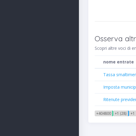
Osserva alt
Scopri altre voci di 
nome entrate
Tassa smaltimento 
Imposta municipal
Ritenute previden
+404800
+1 (28)
+1 