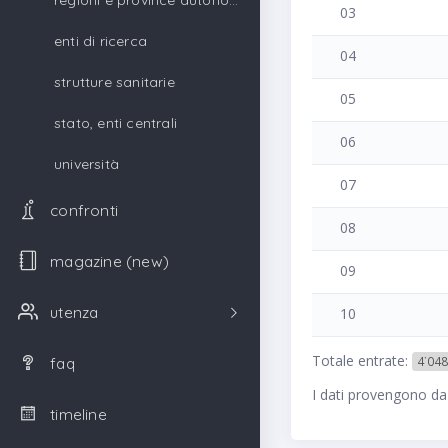
regioni e province autonome
03
enti di ricerca
04
strutture sanitarie
05
stato, enti centrali
06
università
07
confronti
08
magazine (new)
09
utenza
10
Totale entrate:
4˙048
faq
I dati provengono da
timeline