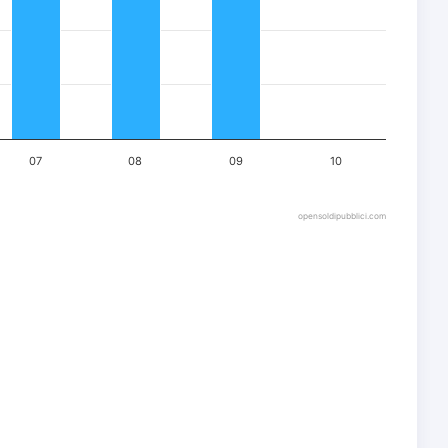
07
08
09
10
opensoldipubblici.com