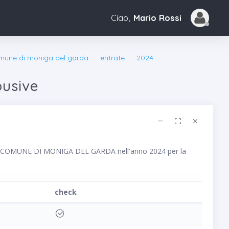
Ciao,
Mario Rossi
mune di moniga del garda
entrate
2024
busive
lico COMUNE DI MONIGA DEL GARDA nell'anno 2024 per la
check