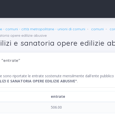
e - comuni - città metropolitane - unioni di comuni
comuni
co
atoria opere edilizie abusive
lizi e sanatoria opere edilizie a
 "entrate"
nte sono riportate le entrate sostenute mensilmente dall'ente pubb
IZI E SANATORIA OPERE EDILIZIE ABUSIVE"
.
entrate
506.00