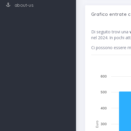
about-us
Grafico entrate 
Di seguito trovi una
nel 2024. In pochi at
Ci possono essere me
600
500
400
Euro
300