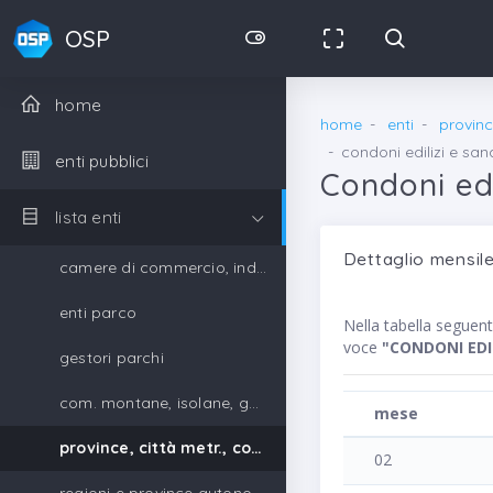
OSP
home
home
enti
provinc
condoni edilizi e san
enti pubblici
Condoni edi
lista enti
Dettaglio mensile
camere di commercio, industria, artigianato e agricoltura
enti parco
Nella tabella segue
voce
"CONDONI EDIL
gestori parchi
com. montane, isolane, gestori parchi
mese
province, città metr., comuni, unione di comuni
02