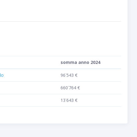
somma anno 2024
lo
96˙543 €
660˙764 €
13˙643 €