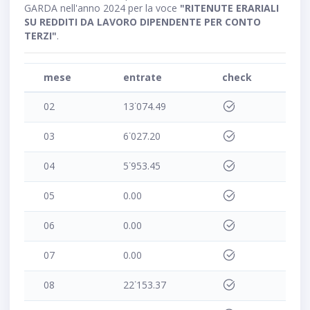
GARDA nell'anno 2024 per la voce
"RITENUTE ERARIALI
SU REDDITI DA LAVORO DIPENDENTE PER CONTO
TERZI"
.
mese
entrate
check
02
13˙074.49
03
6˙027.20
04
5˙953.45
05
0.00
06
0.00
07
0.00
08
22˙153.37