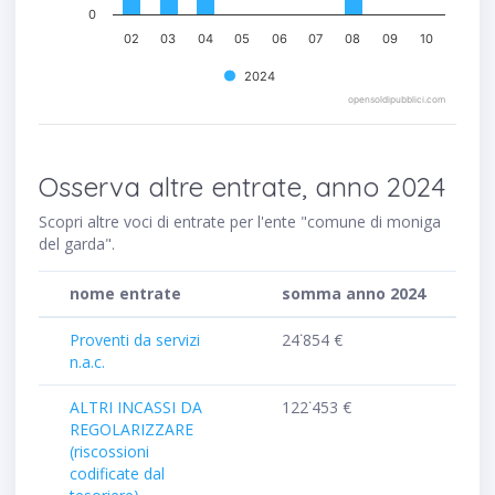
0
02
03
04
05
06
07
08
09
10
2024
opensoldipubblici.com
Osserva altre entrate, anno 2024
Scopri altre voci di entrate per l'ente "comune di moniga
del garda".
nome entrate
somma anno 2024
Proventi da servizi
24˙854 €
n.a.c.
ALTRI INCASSI DA
122˙453 €
REGOLARIZZARE
(riscossioni
codificate dal