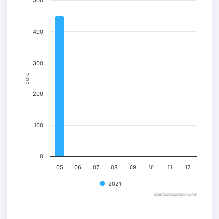
500
400
300
Euro
200
100
0
05
06
07
08
09
10
11
12
2021
opensoldipubblici.com