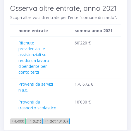
Osserva altre entrate, anno 2021
Scopri altre voci di entrate per l'ente "comune di niardo".
nome entrate
somma anno 2021
Ritenute
60˙220 €
previdenziali e
assistenziali su
redditi da lavoro
dipendente per
conto terzi
Proventi da servizi
170˙672 €
n.a.c.
Proventi da
10˙080 €
trasporto scolastico
+45000
+1 (621)
+1 (tot 40405)