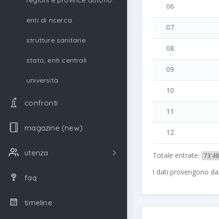
regioni e province autonome
06
enti di ricerca
07
strutture sanitarie
08
stato, enti centrali
09
università
10
confronti
11
magazine (new)
12
utenza
Totale entrate:
73˙48
I dati provengono da
faq
timeline