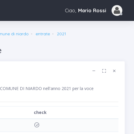
Ciao,
Mario Rossi
mune di niardo
entrate
2021
e
ico COMUNE DI NIARDO nell'anno 2021 per la voce
check