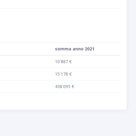
somma anno 2021
10˙887 €
15˙178 €
438˙095 €