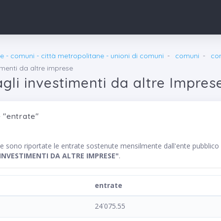
e - comuni - città metropolitane - unioni di comuni
comuni
co
timenti da altre imprese
agli investimenti da altre Impres
 "entrate"
te sono riportate le entrate sostenute mensilmente dall'ente pubbl
 INVESTIMENTI DA ALTRE IMPRESE"
.
entrate
24˙075.55