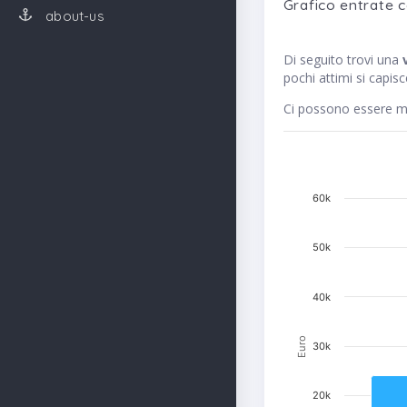
Grafico entrate 
about-us
Di seguito trovi una
pochi attimi si capis
Ci possono essere me
60k
50k
40k
Euro
30k
20k