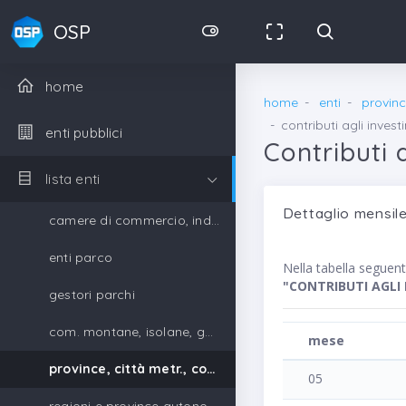
OSP
home
home
enti
provinc
contributi agli inves
enti pubblici
Contributi 
lista enti
Dettaglio mensile
camere di commercio, industria, artigianato e agricoltura
enti parco
Nella tabella seguen
"CONTRIBUTI AGLI
gestori parchi
com. montane, isolane, gestori parchi
mese
province, città metr., comuni, unione di comuni
05