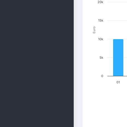
20k
15k
Euro
10k
5k
0
01