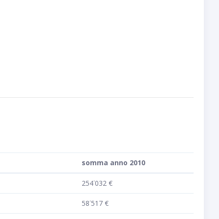
somma anno 2010
254˙032 €
58˙517 €