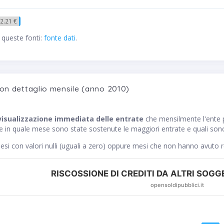
2.21 €
 queste fonti:
fonte dati
.
con dettaglio mensile (anno 2010)
visualizzazione immediata delle entrate
che mensilmente l'ente
ce in quale mese sono state sostenute le maggiori entrate e quali sono
si con valori nulli (uguali a zero) oppure mesi che non hanno avuto 
RISCOSSIONE DI CREDITI DA ALTRI SOGGE
opensoldipubblici.it