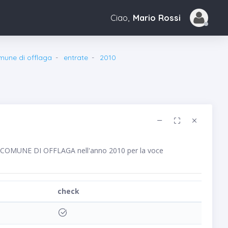
Ciao,
Mario Rossi
mune di offlaga
entrate
2010
ico COMUNE DI OFFLAGA nell'anno 2010 per la voce
check