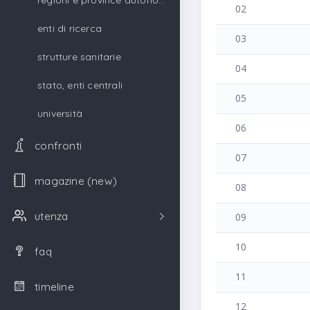
regioni e province autonome
02
enti di ricerca
03
strutture sanitarie
04
stato, enti centrali
05
università
06
confronti
07
magazine (new)
08
utenza
09
10
faq
11
timeline
12