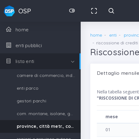
OSP
home
home
enti
provinc
riscossione di crediti
enti pubblici
Riscossione 
lista enti
Dettaglio mensile
camere di commercio, industria, artigianato e agricoltura
enti parco
Nella tabella seguen
"RISCOSSIONE DI C
gestori parchi
com. montane, isolane, gestori parchi
mese
province, città metr., comuni, unione di comuni
01