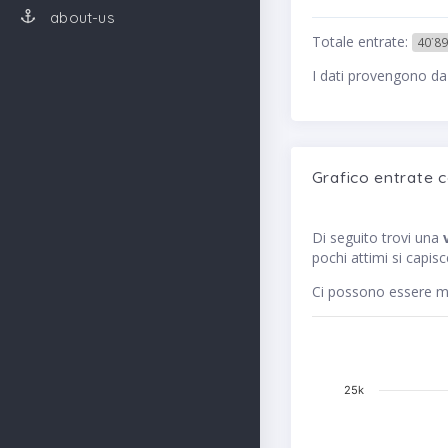
about-us
Totale entrate:
40˙89
I dati provengono da
Grafico entrate 
Di seguito trovi una
pochi attimi si capis
Ci possono essere me
25k