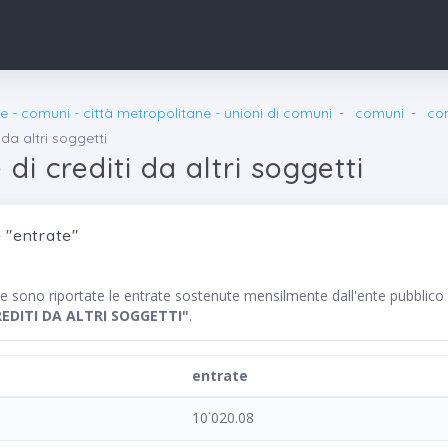
e - comuni - città metropolitane - unioni di comuni
comuni
co
 da altri soggetti
di crediti da altri soggetti
 "entrate"
te sono riportate le entrate sostenute mensilmente dall'ente pubbl
REDITI DA ALTRI SOGGETTI"
.
entrate
10˙020.08