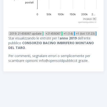
postali
0
50k
100k
150k
200k
2…
incassi [€]
opensoldipubblici.it
2019: 21458067 update
+21458067
+1 (14)
+1 (tot 13123)
Stai visualizzando le
entrate
per l'
anno 2019
dell'ente
pubblico
CONSORZIO BACINO IMBRIFERO MONTANO
DEL TARO
.
Per commenti, segnalare errori o semplicemente per
scambiare opinioni: info@opensoldipubblici.it grazie.