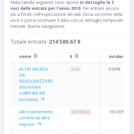
Nella tabella seguente sono riporte
in dettaglio le 3
voci delle
entrate
per l'anno 2019
. Per entrare ancora
più a fondo nell'esplorazione dei dati clicca sul nome della
voce e potrai osservare il dato con un dettaglio temporale
mensile. Buona navigazione.
Totale entrate:
214˙580.67 €
nome
€
incidenza 
ALTRI INCASSI
0.00%
0.00
DA
REGOLARIZZARE
(riscossioni
codificate dal
tesoriere)
Altri trasferimenti
100.00%
214˙580.26
correnti da altre
imprese