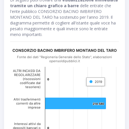
tramite un chiaro grafico a barre
delle entrate che
l'ente pubblico CONSORZIO BACINO IMBRIFERO
MONTANO DEL TARO ha sostenuto per l'anno 2019. Il
diagramma permette di cogliere all'istante quale voce ha
pesato maggiormente e quali invece sono le entrate
meno importanti.
CONSORZIO BACINO IMBRIFERO MONTANO DEL TARO
Fonte dei dati "Regioneria Generale dello Stato", elaborazioni
opensoldipubblici.it
ALTRI INCASSI DA
REGOLARIZZARE
(riscossioni
0
0
2019
codificate dal
tesoriere)
Altri trasferimenti
correnti da altre
214.580
214.580
imprese
Interessi attivi da
depositi bancari o
0
0