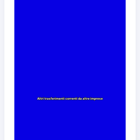
Altri trasferimenti correnti da altre imprese
Altri trasferimenti correnti da altre imprese