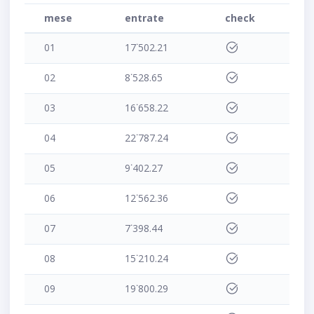
mese
entrate
check
01
17˙502.21
02
8˙528.65
03
16˙658.22
04
22˙787.24
05
9˙402.27
06
12˙562.36
07
7˙398.44
08
15˙210.24
09
19˙800.29