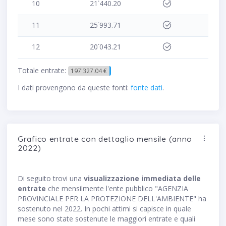
10
21˙440.20
11
25˙993.71
12
20˙043.21
Totale entrate:
197˙327.04 €
I dati provengono da queste fonti:
fonte dati
.
Grafico entrate con dettaglio mensile (anno
2022)
Di seguito trovi una
visualizzazione immediata delle
entrate
che mensilmente l'ente pubblico "AGENZIA
PROVINCIALE PER LA PROTEZIONE DELL'AMBIENTE" ha
sostenuto nel 2022. In pochi attimi si capisce in quale
mese sono state sostenute le maggiori entrate e quali