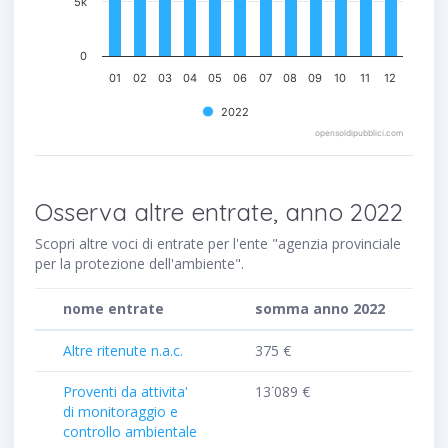
5k
0
01
02
03
04
05
06
07
08
09
10
11
12
2022
opensoldipubblici.com
Osserva altre entrate, anno 2022
Scopri altre voci di entrate per l'ente "agenzia provinciale
per la protezione dell'ambiente".
nome entrate
somma anno 2022
Altre ritenute n.a.c.
375 €
Proventi da attivita'
13˙089 €
di monitoraggio e
controllo ambientale