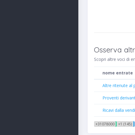
Osserva alt
Scopri altre voci di 
nome entrate
Altre ritenute al
Proventi derivan
Ricavi dalla vend
+31078000
+1 (145)