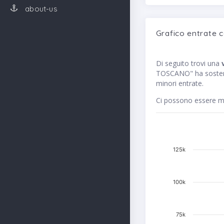
about-us
Grafico entrate 
Di seguito trovi una
TOSCANO" ha sostenut
minori entrate.
Ci possono essere me
125k
100k
75k