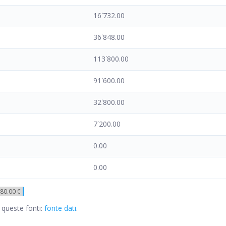
16˙732.00
36˙848.00
113˙800.00
91˙600.00
32˙800.00
7˙200.00
0.00
0.00
80.00 €
 queste fonti:
fonte dati
.