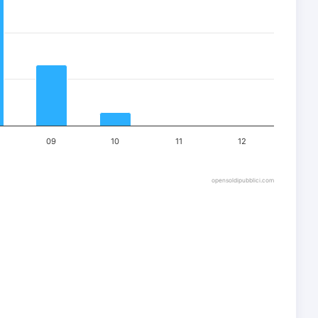
09
10
11
12
opensoldipubblici.com