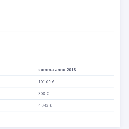
somma anno 2018
10˙109 €
300 €
4˙043 €