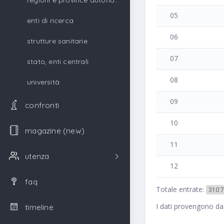
regioni e province autonome
05
enti di ricerca
06
strutture sanitarie
07
stato, enti centrali
08
università
09
confronti
10
magazine (new)
11
utenza
12
faq
Totale entrate:
310˙7
I dati provengono da
timeline