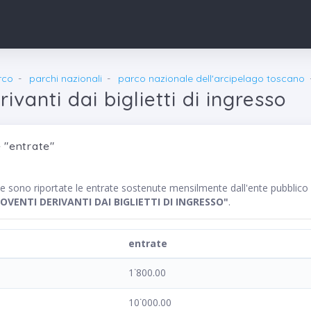
rco
parchi nazionali
parco nazionale dell'arcipelago toscano
ivanti dai biglietti di ingresso
 "entrate"
nte sono riportate le entrate sostenute mensilmente dall'ente pu
OVENTI DERIVANTI DAI BIGLIETTI DI INGRESSO"
.
entrate
1˙800.00
10˙000.00