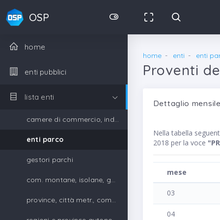
OSP
home
home
enti
enti pa
Proventi der
enti pubblici
lista enti
Dettaglio mensile
camere di commercio, industria, artigianato e agricoltura
Nella tabella segue
enti parco
2018 per la voce
"PR
gestori parchi
mese
com. montane, isolane, gestori parchi
03
province, città metr., comuni, unione di comuni
04