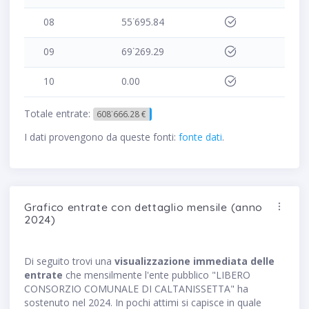
08
55˙695.84
09
69˙269.29
10
0.00
Totale entrate:
608˙666.28 €
I dati provengono da queste fonti:
fonte dati
.
Grafico entrate con dettaglio mensile (anno
2024)
Di seguito trovi una
visualizzazione immediata delle
entrate
che mensilmente l'ente pubblico "LIBERO
CONSORZIO COMUNALE DI CALTANISSETTA" ha
sostenuto nel 2024. In pochi attimi si capisce in quale