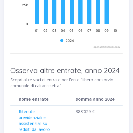
25k
0
01
02
03
04
05
06
07
08
09
10
2024
opensoldipubblici.com
Osserva altre entrate, anno 2024
Scopri altre voci di entrate per l'ente "libero consorzio
comunale di caltanissetta".
nome entrate
somma anno 2024
Ritenute
383˙029 €
previdenziali e
assistenziali su
redditi da lavoro