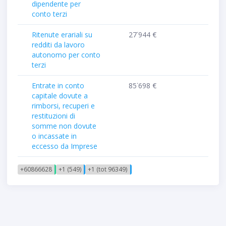
dipendente per
conto terzi
Ritenute erariali su
27˙944 €
redditi da lavoro
autonomo per conto
terzi
Entrate in conto
85˙698 €
capitale dovute a
rimborsi, recuperi e
restituzioni di
somme non dovute
o incassate in
eccesso da Imprese
+60866628
+1 (549)
+1 (tot 96349)