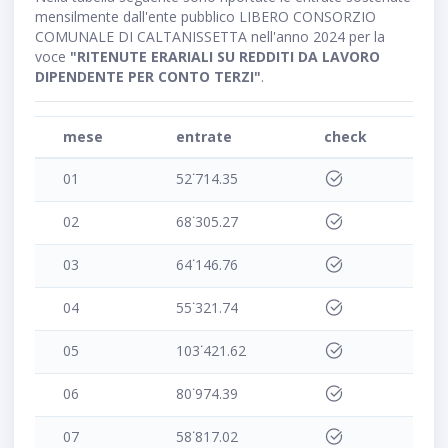
mensilmente dall'ente pubblico LIBERO CONSORZIO
COMUNALE DI CALTANISSETTA nell'anno 2024 per la
voce
"RITENUTE ERARIALI SU REDDITI DA LAVORO
DIPENDENTE PER CONTO TERZI"
.
mese
entrate
check
01
52˙714.35
02
68˙305.27
03
64˙146.76
04
55˙321.74
05
103˙421.62
06
80˙974.39
07
58˙817.02