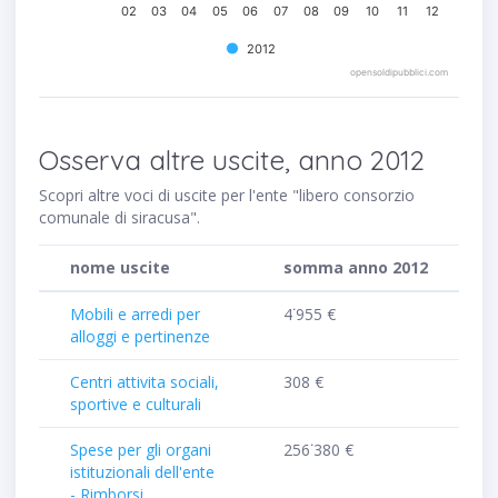
02
03
04
05
06
07
08
09
10
11
12
2012
opensoldipubblici.com
Osserva altre uscite, anno 2012
Scopri altre voci di uscite per l'ente "libero consorzio
comunale di siracusa".
nome uscite
somma anno 2012
Mobili e arredi per
4˙955 €
alloggi e pertinenze
Centri attivita sociali,
308 €
sportive e culturali
Spese per gli organi
256˙380 €
istituzionali dell'ente
- Rimborsi