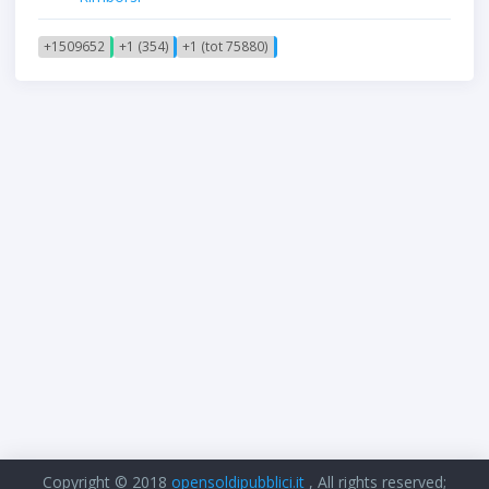
+1509652
+1 (354)
+1 (tot 75880)
Copyright © 2018
opensoldipubblici.it
, All rights reserved;