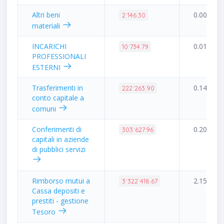
Altri beni
0.00%
2˙146.30
materiali
INCARICHI
0.01%
10˙734.79
PROFESSIONALI
ESTERNI
Trasferimenti in
0.14%
222˙263.90
conto capitale a
comuni
Conferimenti di
0.20%
303˙627.96
capitali in aziende
di pubblici servizi
Rimborso mutui a
2.15%
3˙322˙418.67
Cassa depositi e
prestiti - gestione
Tesoro