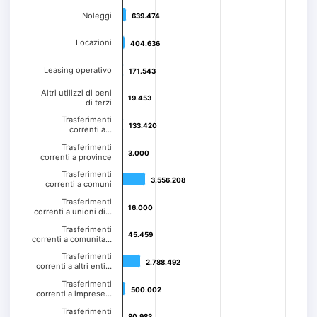
Noleggi
639.474
639.474
Locazioni
404.636
404.636
Leasing operativo
171.543
171.543
Altri utilizzi di beni
19.453
19.453
di terzi
Trasferimenti
133.420
133.420
correnti a…
Trasferimenti
3.000
3.000
correnti a province
Trasferimenti
3.556.208
3.556.208
correnti a comuni
Trasferimenti
16.000
16.000
correnti a unioni di…
Trasferimenti
45.459
45.459
correnti a comunita…
Trasferimenti
2.788.492
2.788.492
correnti a altri enti…
Trasferimenti
500.002
500.002
correnti a imprese…
Trasferimenti
80.983
80.983