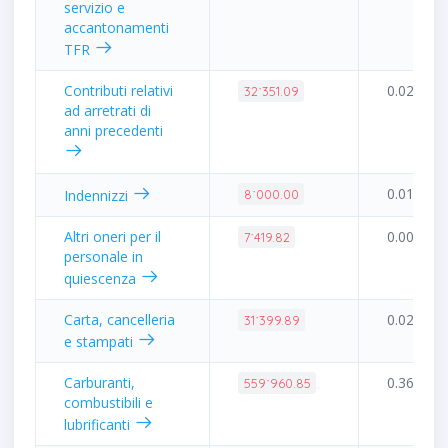
servizio e
accantonamenti
TFR
Contributi relativi
0.02%
32˙351.09
ad arretrati di
anni precedenti
0.01%
Indennizzi
8˙000.00
Altri oneri per il
0.00%
7˙419.82
personale in
quiescenza
Carta, cancelleria
0.02%
31˙399.89
e stampati
Carburanti,
0.36%
559˙960.85
combustibili e
lubrificanti