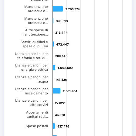
Manutenzione
3.796.374
3.796.374
ordinaria e…
Manutenzione
390.513
390.513
ordinaria e…
Altre spese di
216.444
216.444
manutenzione…
Servizi ausiliari e
472.447
472.447
spese di pulizia
Utenze e canoni per
200.145
200.145
telefonia e reti di…
Utenze e canoni per
1.008.599
1.008.599
energia elettrica
Utenze e canoni per
141.826
141.826
acqua
Utenze e canoni per
2.861.954
2.861.954
riscaldamento
Utenze e canoni per
27.822
27.822
altri servizi
Accertamenti
36.828
36.828
sanitari resi…
Spese postali
937.476
937.476