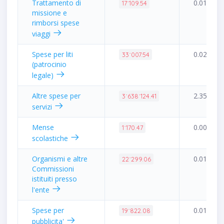
Trattamento di
0.01%
17˙109.54
missione e
rimborsi spese
viaggi
Spese per liti
0.02%
33˙007.54
(patrocinio
legale)
Altre spese per
2.35%
3˙638˙124.41
servizi
Mense
0.00%
1˙170.47
scolastiche
Organismi e altre
0.01%
22˙299.06
Commissioni
istituiti presso
l'ente
Spese per
0.01%
19˙822.08
pubblicita'