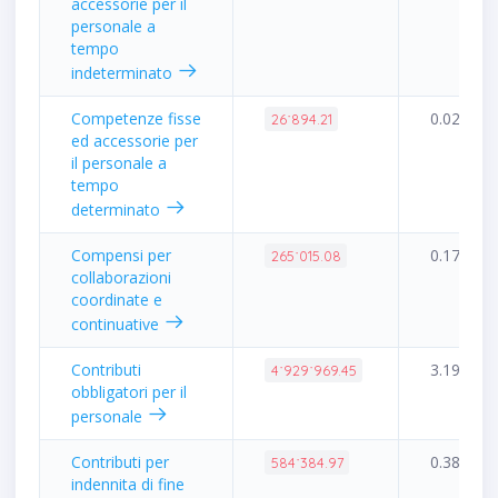
accessorie per il
personale a
tempo
indeterminato
Competenze fisse
0.02%
26˙894.21
ed accessorie per
il personale a
tempo
determinato
Compensi per
0.17%
265˙015.08
collaborazioni
coordinate e
continuative
Contributi
3.19%
4˙929˙969.45
obbligatori per il
personale
Contributi per
0.38%
584˙384.97
indennita di fine