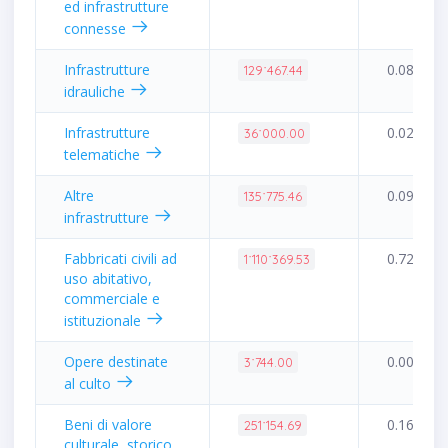
ed infrastrutture
connesse
Infrastrutture
0.08%
129˙467.44
idrauliche
Infrastrutture
0.02%
36˙000.00
telematiche
Altre
0.09%
135˙775.46
infrastrutture
Fabbricati civili ad
0.72%
1˙110˙369.53
uso abitativo,
commerciale e
istituzionale
Opere destinate
0.00%
3˙744.00
al culto
Beni di valore
0.16%
251˙154.69
culturale, storico,