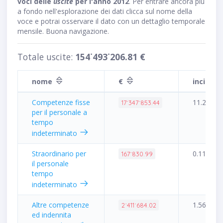
voci delle
uscite
per l'anno 2012
. Per entrare ancora più
a fondo nell'esplorazione dei dati clicca sul nome della
voce e potrai osservare il dato con un dettaglio temporale
mensile. Buona navigazione.
Totale uscite:
154˙493˙206.81 €
nome
€
inciden
Competenze fisse
11.23%
17˙347˙853.44
per il personale a
tempo
indeterminato
Straordinario per
0.11%
167˙830.99
il personale
tempo
indeterminato
Altre competenze
1.56%
2˙411˙684.02
ed indennita