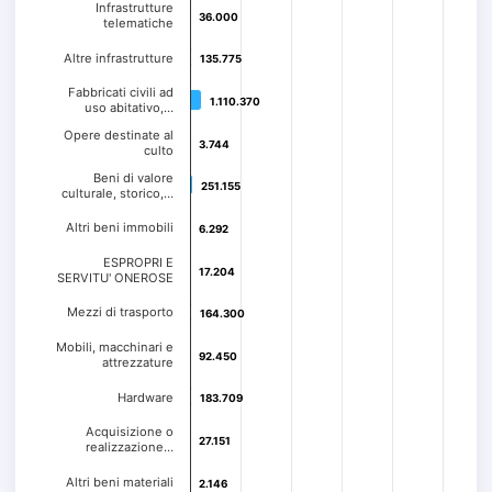
Infrastrutture
36.000
36.000
telematiche
Altre infrastrutture
135.775
135.775
Fabbricati civili ad
1.110.370
1.110.370
uso abitativo,…
Opere destinate al
3.744
3.744
culto
Beni di valore
251.155
251.155
culturale, storico,…
Altri beni immobili
6.292
6.292
ESPROPRI E
17.204
17.204
SERVITU' ONEROSE
Mezzi di trasporto
164.300
164.300
Mobili, macchinari e
92.450
92.450
attrezzature
Hardware
183.709
183.709
Acquisizione o
27.151
27.151
realizzazione…
Altri beni materiali
2.146
2.146