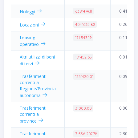
0.41%
Noleggi
639˙474.11
0.26%
Locazioni
404˙635.82
Leasing
0.11%
171˙543.19
operativo
Altri utilizzi di beni
0.01%
19˙452.65
di terzi
Trasferimenti
0.09%
133˙420.01
correnti a
Regione/Provincia
autonoma
Trasferimenti
0.00%
3˙000.00
correnti a
province
Trasferimenti
2.30%
3˙556˙207.78