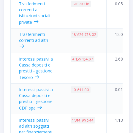
Trasferimenti
0.05%
80˙983.18
correnti a
istituzioni sociali
private
Trasferimenti
12.06%
18˙624˙738.02
correnti ad altri
Interessi passivi a
2.68%
4˙139˙134.97
Cassa depositi e
prestiti - gestione
Tesoro
Interessi passivi a
0.01%
10˙644.00
Cassa depositi e
prestiti - gestione
CDP spa
Interessi passivi
1.13%
1˙744˙996.44
ad altri soggetti
per finanziamenti