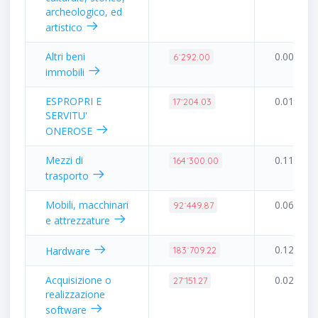
archeologico, ed
artistico
Altri beni
0.00%
6˙292.00
immobili
ESPROPRI E
0.01%
17˙204.03
SERVITU'
ONEROSE
Mezzi di
0.11%
164˙300.00
trasporto
Mobili, macchinari
0.06%
92˙449.87
e attrezzature
0.12%
Hardware
183˙709.22
Acquisizione o
0.02%
27˙151.27
realizzazione
software