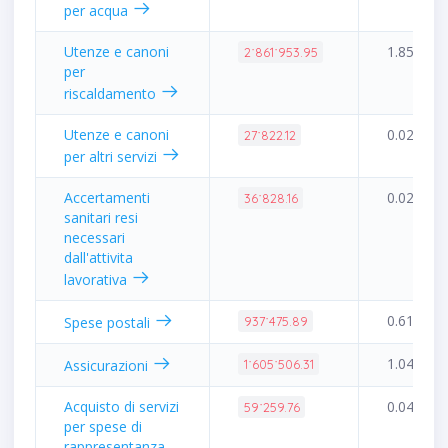
per acqua
Utenze e canoni
1.85%
2˙861˙953.95
per
riscaldamento
Utenze e canoni
0.02%
27˙822.12
per altri servizi
Accertamenti
0.02%
36˙828.16
sanitari resi
necessari
dall'attivita
lavorativa
0.61%
Spese postali
937˙475.89
1.04%
Assicurazioni
1˙605˙506.31
Acquisto di servizi
0.04%
59˙259.76
per spese di
rappresentanza