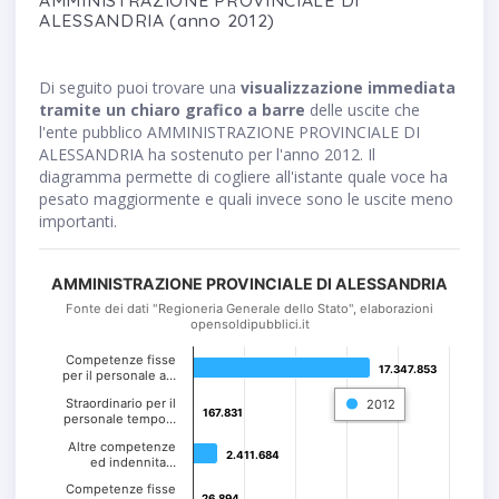
ALESSANDRIA (anno 2012)
Di seguito puoi trovare una
visualizzazione immediata
tramite un chiaro grafico a barre
delle uscite che
l'ente pubblico AMMINISTRAZIONE PROVINCIALE DI
ALESSANDRIA ha sostenuto per l'anno 2012. Il
diagramma permette di cogliere all'istante quale voce ha
pesato maggiormente e quali invece sono le uscite meno
importanti.
AMMINISTRAZIONE PROVINCIALE DI ALESSANDRIA
Fonte dei dati "Regioneria Generale dello Stato", elaborazioni
opensoldipubblici.it
Competenze fisse
17.347.853
17.347.853
per il personale a…
Straordinario per il
2012
167.831
167.831
personale tempo…
Altre competenze
2.411.684
2.411.684
ed indennita…
Competenze fisse
26.894
26.894