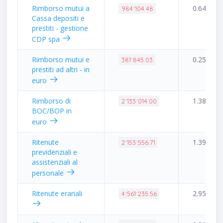
Rimborso mutui a
0.64%
984˙104.48
Cassa depositi e
prestiti - gestione
CDP spa
Rimborso mutui e
0.25%
381˙845.03
prestiti ad altri - in
euro
Rimborso di
1.38%
2˙133˙014.00
BOC/BOP in
euro
Ritenute
1.39%
2˙153˙556.71
previdenziali e
assistenziali al
personale
Ritenute erariali
2.95%
4˙561˙235.56