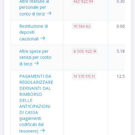
Altre ritenute al
0.30%
462˙822.94
personale per
conto di terzi
Restituzione di
0.06%
91˙384.82
depositi
cauzionali
Altre spese per
5.18%
8˙005˙922.74
servizi per conto
di terzi
PAGAMENTI DA
12.54%
19˙375˙175.51
REGOLARIZZARE
DERIVANTI DAL
RIMBORSO
DELLE
ANTICIPAZIONI
DI CASSA
(pagamenti
codificati dal
tesoriere)