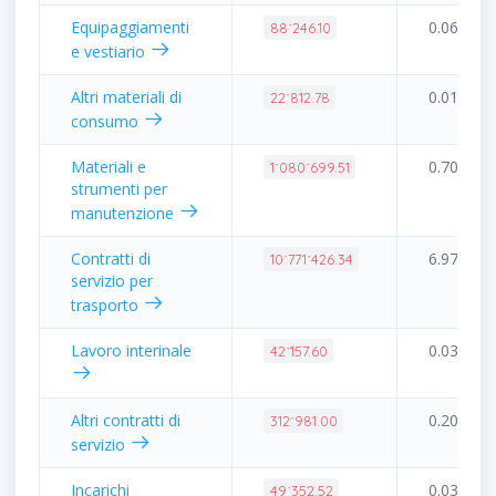
Equipaggiamenti
0.06%
88˙246.10
e vestiario
Altri materiali di
0.01%
22˙812.78
consumo
Materiali e
0.70%
1˙080˙699.51
strumenti per
manutenzione
Contratti di
6.97%
10˙771˙426.34
servizio per
trasporto
Lavoro interinale
0.03%
42˙157.60
Altri contratti di
0.20%
312˙981.00
servizio
Incarichi
0.03%
49˙352.52