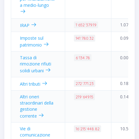
a medio-lungo
1.07%
IRAP
1˙652˙379.19
Imposte sul
0.09%
141˙780.32
patrimonio
Tassa di
0.00%
6˙134.78
rimozione rifiuti
solidi urbani
0.18%
Altri tributi
272˙771.23
Altri oneri
0.14%
219˙649.15
straordinari della
gestione
corrente
Vie di
10.50%
16˙215˙448.82
comunicazione