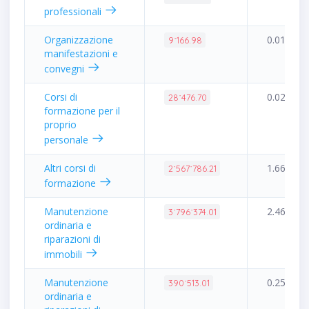
professionali
Organizzazione
0.01%
9˙166.98
manifestazioni e
convegni
Corsi di
0.02%
28˙476.70
formazione per il
proprio
personale
Altri corsi di
1.66%
2˙567˙786.21
formazione
Manutenzione
2.46%
3˙796˙374.01
ordinaria e
riparazioni di
immobili
Manutenzione
0.25%
390˙513.01
ordinaria e