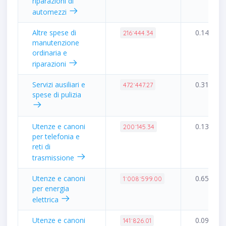
riparazioni di
automezzi
Altre spese di
0.14%
216˙444.34
manutenzione
ordinaria e
riparazioni
Servizi ausiliari e
0.31%
472˙447.27
spese di pulizia
Utenze e canoni
0.13%
200˙145.34
per telefonia e
reti di
trasmissione
Utenze e canoni
0.65%
1˙008˙599.00
per energia
elettrica
Utenze e canoni
0.09%
141˙826.01