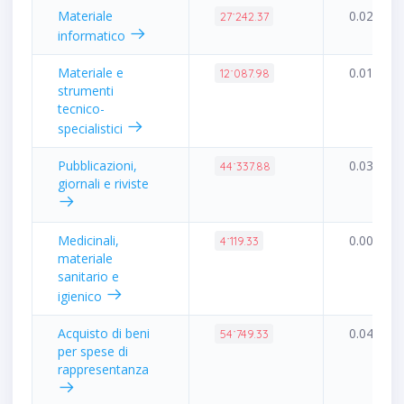
Materiale
0.02%
27˙242.37
informatico
Materiale e
0.01%
12˙087.98
strumenti
tecnico-
specialistici
Pubblicazioni,
0.03%
44˙337.88
giornali e riviste
Medicinali,
0.00%
4˙119.33
materiale
sanitario e
igienico
Acquisto di beni
0.04%
54˙749.33
per spese di
rappresentanza