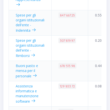
Spese per gli
0.55%
847˙667.25
organi istituzionali
dell'ente -
Indennita
Spese per gli
0.20%
307˙819.97
organi istituzionali
dell'ente -
Rimborsi
Buoni pasto e
0.44%
678˙513.98
mensa per il
personale
Assistenza
0.08%
129˙853.72
informatica e
manutenzione
software