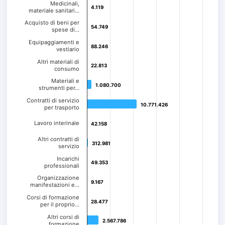
Medicinali,
4.119
4.119
materiale sanitari…
Acquisto di beni per
54.749
54.749
spese di…
Equipaggiamenti e
88.246
88.246
vestiario
Altri materiali di
22.813
22.813
consumo
Materiali e
1.080.700
1.080.700
strumenti per…
Contratti di servizio
10.771.426
10.771.426
per trasporto
Lavoro interinale
42.158
42.158
Altri contratti di
312.981
312.981
servizio
Incarichi
49.353
49.353
professionali
Organizzazione
9.167
9.167
manifestazioni e…
Corsi di formazione
28.477
28.477
per il proprio…
Altri corsi di
2.567.786
2.567.786
formazione