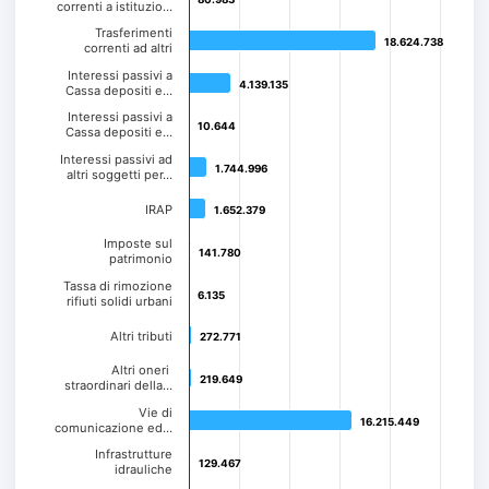
correnti a istituzio…
Trasferimenti
18.624.738
18.624.738
correnti ad altri
Interessi passivi a
4.139.135
4.139.135
Cassa depositi e…
Interessi passivi a
10.644
10.644
Cassa depositi e…
Interessi passivi ad
1.744.996
1.744.996
altri soggetti per…
IRAP
1.652.379
1.652.379
Imposte sul
141.780
141.780
patrimonio
Tassa di rimozione
6.135
6.135
rifiuti solidi urbani
Altri tributi
272.771
272.771
Altri oneri
219.649
219.649
straordinari della…
Vie di
16.215.449
16.215.449
comunicazione ed…
Infrastrutture
129.467
129.467
idrauliche