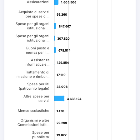
Assicurazioni
1.605.506
1.605.506
Acquisto di servizi
59.260
59.260
per spese di…
Spese per gli organi
847.667
847.667
istituzionali…
Spese per gli organi
307.820
307.820
istituzionali…
Buoni pasto e
678.514
678.514
mensa per il…
Assistenza
129.854
129.854
informatica e…
Trattamento di
17.110
17.110
missione e rimbor…
Spese per liti
33.008
33.008
(patrocinio legale)
Altre spese per
3.638.124
3.638.124
servizi
Mense scolastiche
1.170
1.170
Organismi e altre
22.299
22.299
Commissioni istit…
Spese per
19.822
19.822
pubblicita'