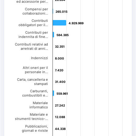
ed accessorie per…
Compensi per
265.015
265.015
collaborazioni…
Contributi
4.929.969
4.929.969
obbligatori per il…
Contributi per
584.385
584.385
indennita di fine…
Contributi relativi ad
32.351
32.351
arretrati di anni…
Indennizzi
8.000
8.000
Altri oneri per il
7.420
7.420
personale in…
Carta, cancelleria e
31.400
31.400
stampati
Carburanti,
559.961
559.961
combustibili e…
Materiale
27.242
27.242
informatico
Materiale e
12.088
12.088
strumenti tecnico-…
Pubblicazioni,
44.338
44.338
giornali e riviste