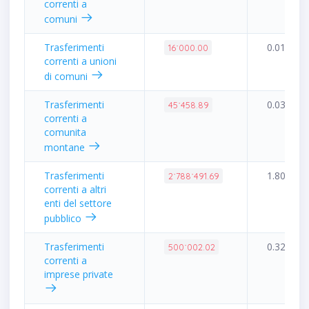
correnti a
comuni
Trasferimenti
0.01%
16˙000.00
correnti a unioni
di comuni
Trasferimenti
0.03%
45˙458.89
correnti a
comunita
montane
Trasferimenti
1.80%
2˙788˙491.69
correnti a altri
enti del settore
pubblico
Trasferimenti
0.32%
500˙002.02
correnti a
imprese private