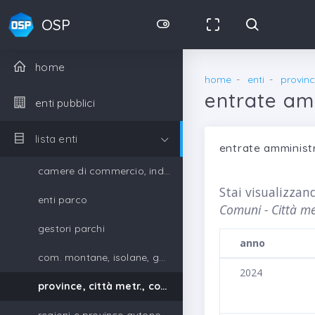
OSP
home
home
enti
provinc
entrate amm
enti pubblici
lista enti
entrate amministr
camere di commercio, industria, artigianato e agricoltura
Stai visualizzan
enti parco
Comuni - Città me
gestori parchi
anno
com. montane, isolane, gestori parchi
2024
province, città metr., comuni, unione di comuni