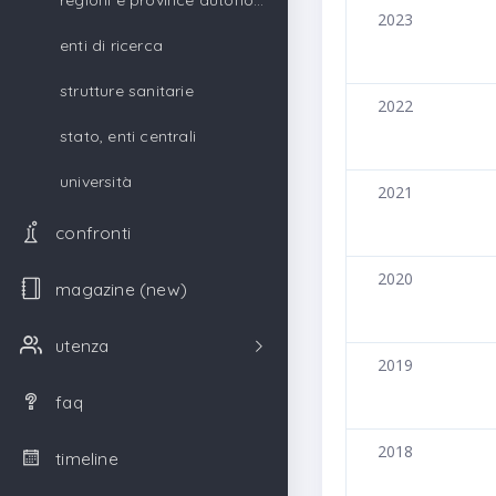
regioni e province autonome
2023
enti di ricerca
strutture sanitarie
2022
stato, enti centrali
università
2021
confronti
2020
magazine (new)
utenza
2019
faq
2018
timeline