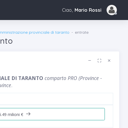
Ciao,
Mario Rossi
mministrazione provinciale di taranto
entrate
anto
ALE DI TARANTO
comparto PRO (Province -
vince
.
.49 milioni €