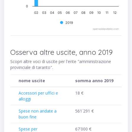
0
02
03
04
05
06
07
08
09
10
11
12
2019
opensoldipubblici.com
Osserva altre uscite, anno 2019
Scopri altre voci di uscite per l'ente "amministrazione
provinciale di taranto".
nome uscite
somma anno 2019
Accessori per uffici e
18 €
alloggi
Spese non andate a
561˙291 €
buon fine
Spese per
67˙000 €