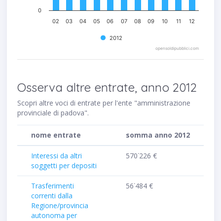
0
02
03
04
05
06
07
08
09
10
11
12
2012
opensoldipubblici.com
Osserva altre entrate, anno 2012
Scopri altre voci di entrate per l'ente "amministrazione
provinciale di padova".
nome entrate
somma anno 2012
Interessi da altri
570˙226 €
soggetti per depositi
Trasferimenti
56˙484 €
correnti dalla
Regione/provincia
autonoma per