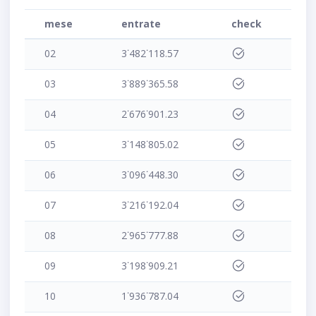
mese
entrate
check
02
3˙482˙118.57
03
3˙889˙365.58
04
2˙676˙901.23
05
3˙148˙805.02
06
3˙096˙448.30
07
3˙216˙192.04
08
2˙965˙777.88
09
3˙198˙909.21
10
1˙936˙787.04