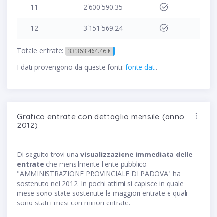
11
2˙600˙590.35
12
3˙151˙569.24
Totale entrate:
33˙363˙464.46 €
I dati provengono da queste fonti:
fonte dati
.
Grafico entrate con dettaglio mensile (anno
2012)
Di seguito trovi una
visualizzazione immediata delle
entrate
che mensilmente l'ente pubblico
"AMMINISTRAZIONE PROVINCIALE DI PADOVA" ha
sostenuto nel 2012. In pochi attimi si capisce in quale
mese sono state sostenute le maggiori entrate e quali
sono stati i mesi con minori entrate.