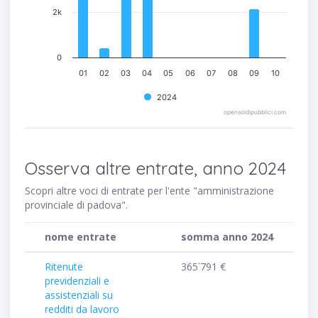
2k
0
01
02
03
04
05
06
07
08
09
10
2024
opensoldipubblici.com
Osserva altre entrate, anno 2024
Scopri altre voci di entrate per l'ente "amministrazione
provinciale di padova".
nome entrate
somma anno 2024
Ritenute
365˙791 €
previdenziali e
assistenziali su
redditi da lavoro