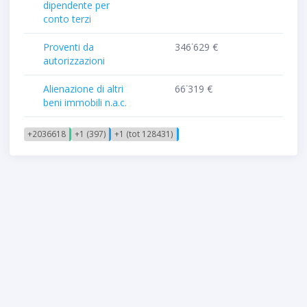
dipendente per
conto terzi
Proventi da
346˙629 €
autorizzazioni
Alienazione di altri
66˙319 €
beni immobili n.a.c.
+2036618
+1 (397)
+1 (tot 128431)