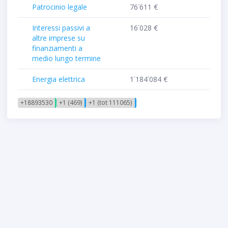
Patrocinio legale
76˙611 €
Interessi passivi a
16˙028 €
altre imprese su
finanziamenti a
medio lungo termine
Energia elettrica
1˙184˙084 €
+18893530
+1 (469)
+1 (tot 111065)