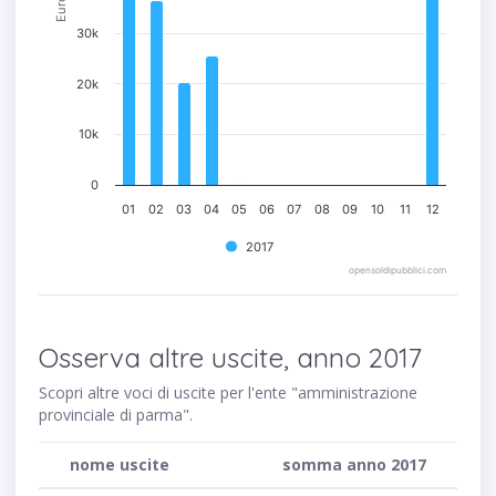
Euro
30k
20k
10k
0
01
02
03
04
05
06
07
08
09
10
11
12
2017
opensoldipubblici.com
Osserva altre uscite, anno 2017
Scopri altre voci di uscite per l'ente "amministrazione
provinciale di parma".
nome uscite
somma anno 2017