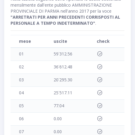
mensilmente dall'ente pubblico AMMINISTRAZIONE
PROVINCIALE DI PARMA nell'anno 2017 per la voce
"ARRETRATI PER ANNI PRECEDENTI CORRISPOSTI AL
PERSONALE A TEMPO INDETERMINATO"
.
mese
uscite
check
01
59˙312.56
02
36˙612.48
03
20˙295.30
04
25˙517.11
05
77.04
06
0.00
07
0.00