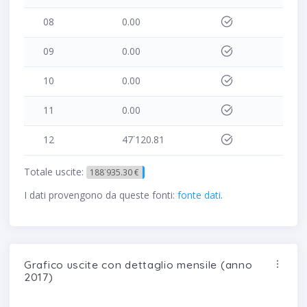
08
0.00
09
0.00
10
0.00
11
0.00
12
47˙120.81
Totale uscite:
188˙935.30 €
I dati provengono da queste fonti:
fonte dati
.
Grafico uscite con dettaglio mensile (anno
2017)