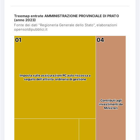
Treemap entrate AMMINISTRAZIONE PROVINCIALE DI PRATO
(anno 2023)
Fonte dei dati "Regioneria Generale dello Stato", elaborazioni
opensoldipubblici.it
01
01
04
04
Imposta sulle assicurazioni RC auto riscossa a
Imposta sulle assicurazioni RC auto riscossa a
seguito dell'attivita' ordinaria di gestione
seguito dell'attivita' ordinaria di gestione
Contributi agli
Contributi agli
investimenti da
investimenti da
Ministeri
Ministeri