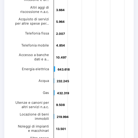
Altri aggi di
3.664
3.664
riscossione n.a.c.
Acquisto di servizi
5.964
5.964
per altre spese per…
Telefonia fissa
2.007
2.007
Telefonia mobile
4.854
4.854
Accesso a banche
10.497
10.497
dati e a…
Energia elettrica
643.618
643.618
Acqua
232.245
232.245
Gas
432.319
432.319
Utenze e canoni per
9.508
9.508
altri servizi n.a.c.
Locazione di beni
219.994
219.994
immobili
Noleggi di impianti
13.501
13.501
e macchinari
Altre spese