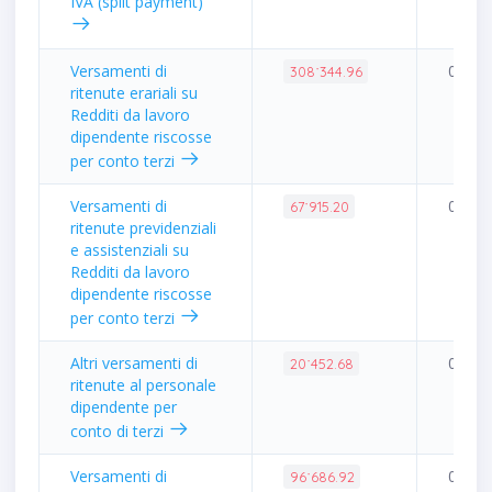
IVA (split payment)
Versamenti di
0.73%
308˙344.96
ritenute erariali su
Redditi da lavoro
dipendente riscosse
per conto terzi
Versamenti di
0.16%
67˙915.20
ritenute previdenziali
e assistenziali su
Redditi da lavoro
dipendente riscosse
per conto terzi
Altri versamenti di
0.05%
20˙452.68
ritenute al personale
dipendente per
conto di terzi
Versamenti di
0.23%
96˙686.92