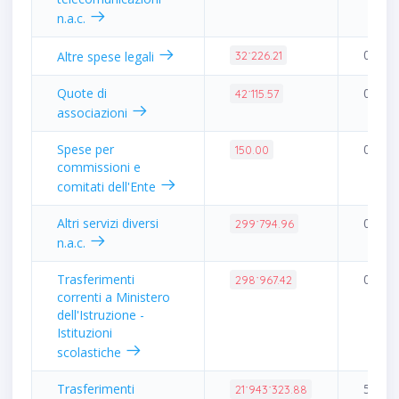
n.a.c.
0.08%
Altre spese legali
32˙226.21
Quote di
0.10%
42˙115.57
associazioni
Spese per
0.00%
150.00
commissioni e
comitati dell'Ente
Altri servizi diversi
0.71%
299˙794.96
n.a.c.
Trasferimenti
0.71%
298˙967.42
correnti a Ministero
dell'Istruzione -
Istituzioni
scolastiche
Trasferimenti
51.76
21˙943˙323.88