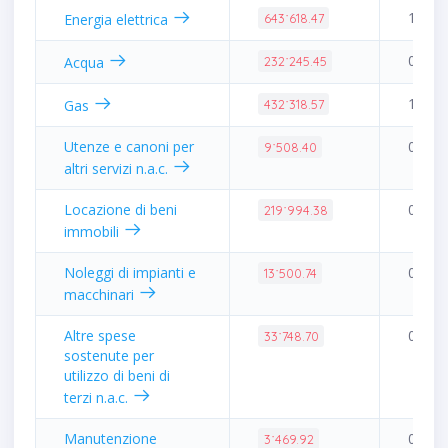
1.52%
Energia elettrica
643˙618.47
0.55%
Acqua
232˙245.45
1.02%
Gas
432˙318.57
Utenze e canoni per
0.02%
9˙508.40
altri servizi n.a.c.
Locazione di beni
0.52%
219˙994.38
immobili
Noleggi di impianti e
0.03%
13˙500.74
macchinari
Altre spese
0.08%
33˙748.70
sostenute per
utilizzo di beni di
terzi n.a.c.
Manutenzione
0.01%
3˙469.92