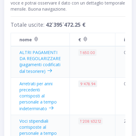
voce e potrai osservare il dato con un dettaglio temporale
mensile. Buona navigazione.
Totale uscite:
42˙395˙472.25 €
nome
€
inci
ALTRI PAGAMENTI
0.00%
1˙650.00
DA REGOLARIZZARE
(pagamenti codificati
dal tesoriere)
Arretrati per anni
0.02%
9˙478.94
precedenti
corrisposti al
personale a tempo
indeterminato
Voci stipendiali
2.85%
1˙208˙632.12
corrisposte al
personale a tempo