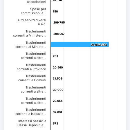
42.116
42.116
associazioni
Spese per
150
150
commissioni e…
Altri servizi diversi
299.795
299.795
n.a.c.
Trasferimenti
298.967
298.967
correnti a Ministero…
Trasferimenti
21.943.324
21.943.324
correnti al Ministe…
Trasferimenti
201
201
correnti a altre…
Trasferimenti
20.560
20.560
correnti a Province
Trasferimenti
31.509
31.509
correnti a Comuni
Trasferimenti
30.000
30.000
correnti a altre…
Trasferimenti
29.654
29.654
correnti a altre…
Trasferimenti
32.691
32.691
correnti a Istituzio…
Interessi passivi a
573
573
Cassa Depositi e…