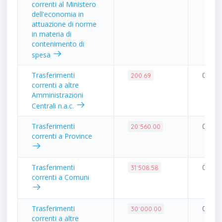
correnti al Ministero
dell'economia in
attuazione di norme
in materia di
contenimento di
spesa
Trasferimenti
0.00%
200.69
correnti a altre
Amministrazioni
Centrali n.a.c.
Trasferimenti
0.05%
20˙560.00
correnti a Province
Trasferimenti
0.07%
31˙508.58
correnti a Comuni
Trasferimenti
0.07%
30˙000.00
correnti a altre