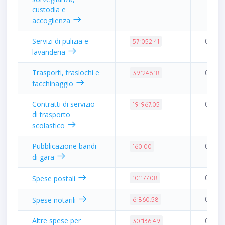
custodia e
accoglienza
Servizi di pulizia e
0.13%
57˙052.41
lavanderia
Trasporti, traslochi e
0.09%
39˙246.18
facchinaggio
Contratti di servizio
0.05%
19˙967.05
di trasporto
scolastico
Pubblicazione bandi
0.00%
160.00
di gara
0.02%
Spese postali
10˙177.08
0.02%
Spese notarili
6˙860.58
Altre spese per
0.07%
30˙136.49