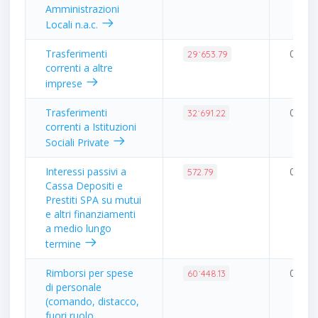
Amministrazioni
Locali n.a.c.
Trasferimenti
0.07%
29˙653.79
correnti a altre
imprese
Trasferimenti
0.08%
32˙691.22
correnti a Istituzioni
Sociali Private
Interessi passivi a
0.00%
572.79
Cassa Depositi e
Prestiti SPA su mutui
e altri finanziamenti
a medio lungo
termine
Rimborsi per spese
0.14%
60˙448.13
di personale
(comando, distacco,
fuori ruolo,