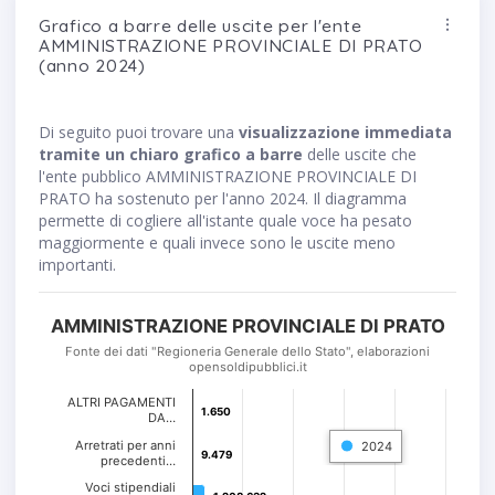
Grafico a barre delle uscite per l'ente
AMMINISTRAZIONE PROVINCIALE DI PRATO
(anno 2024)
Di seguito puoi trovare una
visualizzazione immediata
tramite un chiaro grafico a barre
delle uscite che
l'ente pubblico AMMINISTRAZIONE PROVINCIALE DI
PRATO ha sostenuto per l'anno 2024. Il diagramma
permette di cogliere all'istante quale voce ha pesato
maggiormente e quali invece sono le uscite meno
importanti.
AMMINISTRAZIONE PROVINCIALE DI PRATO
Fonte dei dati "Regioneria Generale dello Stato", elaborazioni
opensoldipubblici.it
ALTRI PAGAMENTI
1.650
1.650
DA…
Arretrati per anni
2024
9.479
9.479
precedenti…
Voci stipendiali