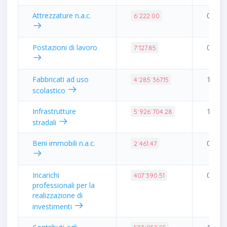
Attrezzature n.a.c.
0.01%
6˙222.00
Postazioni di lavoro
0.02%
7˙127.85
Fabbricati ad uso
10.11
4˙285˙367.15
scolastico
Infrastrutture
13.98
5˙926˙704.28
stradali
Beni immobili n.a.c.
0.01%
2˙461.47
Incarichi
0.96%
407˙390.51
professionali per la
realizzazione di
investimenti