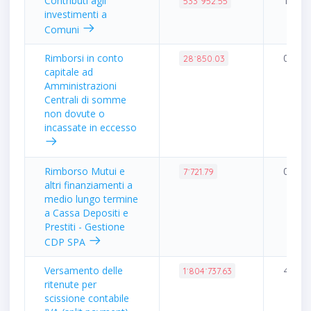
Contributi agli
1.26%
533˙952.55
investimenti a
Comuni
Rimborsi in conto
0.07%
28˙850.03
capitale ad
Amministrazioni
Centrali di somme
non dovute o
incassate in eccesso
Rimborso Mutui e
0.02%
7˙721.79
altri finanziamenti a
medio lungo termine
a Cassa Depositi e
Prestiti - Gestione
CDP SPA
Versamento delle
4.26%
1˙804˙737.63
ritenute per
scissione contabile