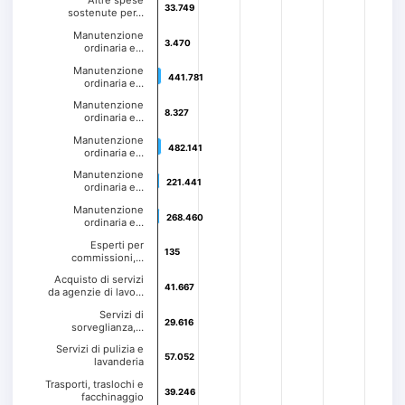
33.749
33.749
sostenute per…
Manutenzione
3.470
3.470
ordinaria e…
Manutenzione
441.781
441.781
ordinaria e…
Manutenzione
8.327
8.327
ordinaria e…
Manutenzione
482.141
482.141
ordinaria e…
Manutenzione
221.441
221.441
ordinaria e…
Manutenzione
268.460
268.460
ordinaria e…
Esperti per
135
135
commissioni,…
Acquisto di servizi
41.667
41.667
da agenzie di lavo…
Servizi di
29.616
29.616
sorveglianza,…
Servizi di pulizia e
57.052
57.052
lavanderia
Trasporti, traslochi e
39.246
39.246
facchinaggio