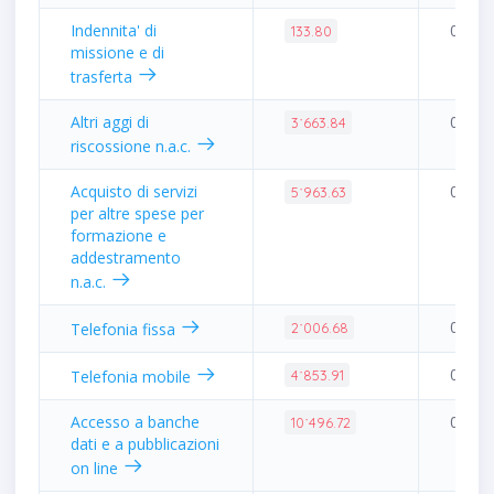
Indennita' di
0.00%
133.80
missione e di
trasferta
Altri aggi di
0.01%
3˙663.84
riscossione n.a.c.
Acquisto di servizi
0.01%
5˙963.63
per altre spese per
formazione e
addestramento
n.a.c.
0.00%
Telefonia fissa
2˙006.68
0.01%
Telefonia mobile
4˙853.91
Accesso a banche
0.02%
10˙496.72
dati e a pubblicazioni
on line