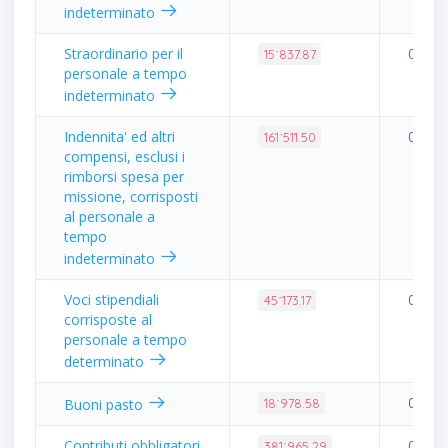
indeterminato
Straordinario per il
0.04%
15˙837.87
personale a tempo
indeterminato
Indennita' ed altri
0.38%
161˙511.50
compensi, esclusi i
rimborsi spesa per
missione, corrisposti
al personale a
tempo
indeterminato
Voci stipendiali
0.11%
45˙173.17
corrisposte al
personale a tempo
determinato
0.04%
Buoni pasto
18˙978.58
Contributi obbligatori
0.90%
381˙965.29