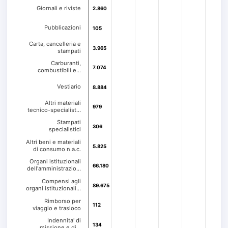
Giornali e riviste
2.860
2.860
Pubblicazioni
105
105
Carta, cancelleria e
3.965
3.965
stampati
Carburanti,
7.074
7.074
combustibili e…
Vestiario
8.884
8.884
Altri materiali
979
979
tecnico-specialist…
Stampati
306
306
specialistici
Altri beni e materiali
5.825
5.825
di consumo n.a.c.
Organi istituzionali
66.180
66.180
dell'amministrazio…
Compensi agli
89.675
89.675
organi istituzionali…
Rimborso per
112
112
viaggio e trasloco
Indennita' di
134
134
missione e di…