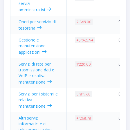
servizi
amministrativi
Oneri per servizio di
0.02%
7˙869.00
tesoreria
Gestione e
0.11%
45˙965.94
manutenzione
applicazioni
Servizi di rete per
0.00%
1˙220.00
trasmissione dati e
VoIP e relativa
manutenzione
Servizi per i sistemi e
0.01%
5˙819.60
relativa
manutenzione
Altri servizi
0.01%
4˙268.78
informatici e di
telecomunicazioni