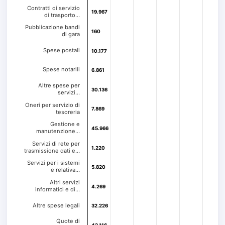
Contratti di servizio
19.967
19.967
di trasporto…
Pubblicazione bandi
160
160
di gara
Spese postali
10.177
10.177
Spese notarili
6.861
6.861
Altre spese per
30.136
30.136
servizi…
Oneri per servizio di
7.869
7.869
tesoreria
Gestione e
45.966
45.966
manutenzione…
Servizi di rete per
1.220
1.220
trasmissione dati e…
Servizi per i sistemi
5.820
5.820
e relativa…
Altri servizi
4.269
4.269
informatici e di…
Altre spese legali
32.226
32.226
Quote di