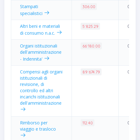
Stampati
0.00%
306.00
specialistici
Altri beni e materiali
0.01%
5˙825.29
di consumo n.a.c.
Organi istituzionali
0.16%
66˙180.00
dell'amministrazione
- Indennita'
Compensi agli organi
0.21%
89˙674.79
istituzionali di
revisione, di
controllo ed altri
incarichi istituzionali
dell'amministrazione
Rimborso per
0.00%
112.40
viaggio e trasloco