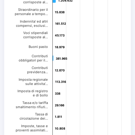
1.208.632
1.208.632
corrisposte al…
Straordinario per il
15.838
15.838
personale a tempo…
Indennita' ed altri
161.512
161.512
compensi, esclusi…
Voci stipendiali
45.173
45.173
corrisposte al…
Buoni pasto
18.979
18.979
Contributi
381.965
381.965
obbligatori per il…
Contributi
12.870
12.870
previdenza…
Imposta regionale
113.316
113.316
sulle attivita'…
Imposta di registro
338
338
e di bollo
Tassa e/o tariffa
29.166
29.166
smaltimento rifiuti…
Tassa di
1.811
1.811
circolazione dei…
Imposte, tasse e
10.808
10.808
proventi assimilati…