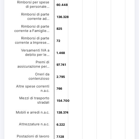
Rimborsi per spese
60.448
60.448
di personale…
Rimborsi di parte
136.328
136.328
corrente ad…
Rimborsi di parte
825
825
corrente a Famiglie…
Rimborsi di parte
72
72
corrente a Imprese…
Versamenti IVA a
1.468
1.468
debito per le…
Premi di
97.741
97.741
assicurazione per…
Oneri da
2.795
2.795
contenzioso
Altre spese correnti
766
766
n.a.c.
Mezzi di trasporto
154.700
154.700
stradali
Mobili e arredi n.a.c.
138.374
138.374
Attrezzature n.a.c.
6.222
6.222
Postazioni di lavoro
7.128
7.128