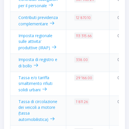
per il personale
Contributi previdenza
0.03%
12˙870.10
complementare
Imposta regionale
0.27%
113˙315.66
sulle attivita'
produttive (IRAP)
Imposta di registro e
0.00%
338.00
di bollo
Tassa e/o tariffa
0.07%
29˙166.00
smaltimento rifiuti
solidi urbani
Tassa di circolazione
0.00%
1˙811.26
dei veicoli a motore
(tassa
automobilistica)