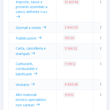
Imposte, tasse e
0.03%
10˙807.98
proventi assimilati a
carico dell'ente n.a.c.
0.01%
Giornali e riviste
2˙860.00
0.00%
Pubblicazioni
105.00
Carta, cancelleria e
0.01%
3˙965.22
stampati
Carburanti,
0.02%
7˙074.12
combustibili e
lubrificanti
0.02%
Vestiario
8˙883.68
Altri materiali
0.00%
979.10
tecnico-specialistici
non sanitari