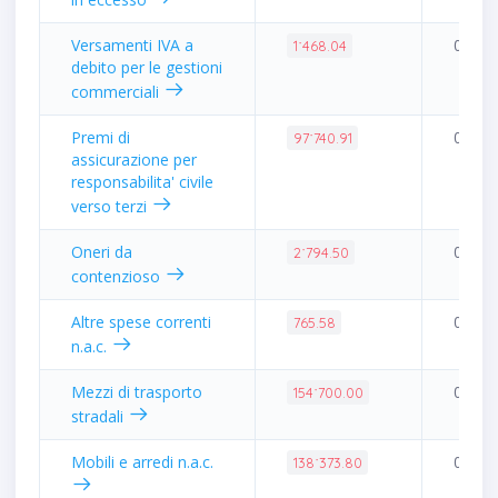
Versamenti IVA a
0.00%
1˙468.04
debito per le gestioni
commerciali
Premi di
0.23%
97˙740.91
assicurazione per
responsabilita' civile
verso terzi
Oneri da
0.01%
2˙794.50
contenzioso
Altre spese correnti
0.00%
765.58
n.a.c.
Mezzi di trasporto
0.36%
154˙700.00
stradali
Mobili e arredi n.a.c.
0.33%
138˙373.80