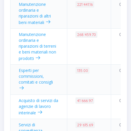
Manutenzione
0.52%
221˙441.16
ordinaria e
riparazioni di altri
beni materiali
Manutenzione
0.63%
268˙459.70
ordinaria e
riparazioni di terreni
e beni materiali non
prodotti
Esperti per
0.00%
135.00
commissioni,
comitati e consigli
Acquisto di servizi da
0.10%
41˙666.97
agenzie di lavoro
interinale
Servizi di
0.07%
29˙615.69
sorveglianza,