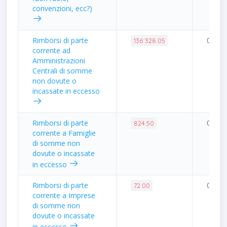
convenzioni, ecc?)
Rimborsi di parte
0.32%
136˙328.05
corrente ad
Amministrazioni
Centrali di somme
non dovute o
incassate in eccesso
Rimborsi di parte
0.00%
824.50
corrente a Famiglie
di somme non
dovute o incassate
in eccesso
Rimborsi di parte
0.00%
72.00
corrente a Imprese
di somme non
dovute o incassate
in eccesso