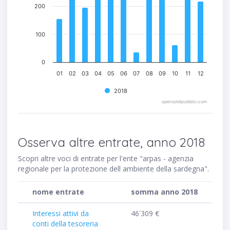
200
100
0
01
02
03
04
05
06
07
08
09
10
11
12
2018
opensoldipubblici.com
Osserva altre entrate, anno 2018
Scopri altre voci di entrate per l'ente "arpas - agenzia
regionale per la protezione dell ambiente della sardegna".
nome entrate
somma anno 2018
Interessi attivi da
46˙309 €
conti della tesoreria