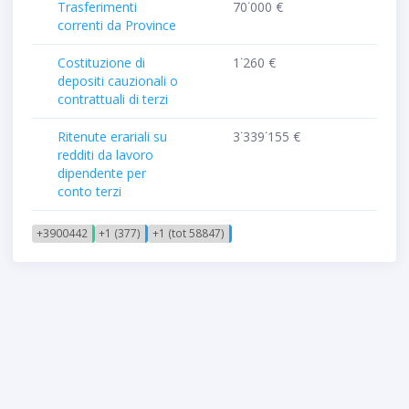
Trasferimenti
70˙000 €
correnti da Province
Costituzione di
1˙260 €
depositi cauzionali o
contrattuali di terzi
Ritenute erariali su
3˙339˙155 €
redditi da lavoro
dipendente per
conto terzi
+3900442
+1 (377)
+1 (tot 58847)