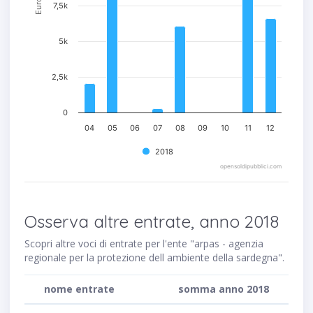
Euro
7,5k
5k
2,5k
0
04
05
06
07
08
09
10
11
12
2018
opensoldipubblici.com
Osserva altre entrate, anno 2018
Scopri altre voci di entrate per l'ente "arpas - agenzia
regionale per la protezione dell ambiente della sardegna".
nome entrate
somma anno 2018