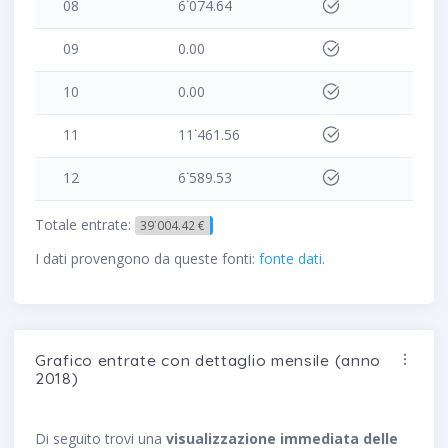
08
6˙074.64
09
0.00
10
0.00
11
11˙461.56
12
6˙589.53
Totale entrate:
39˙004.42 €
I dati provengono da queste fonti:
fonte dati
.
Grafico entrate con dettaglio mensile (anno
2018)
Di seguito trovi una
visualizzazione immediata delle