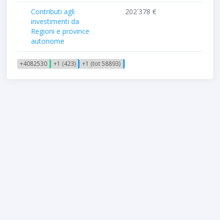
Contributi agli
202˙378 €
investimenti da
Regioni e province
autonome
+4082530
+1 (423)
+1 (tot 58893)