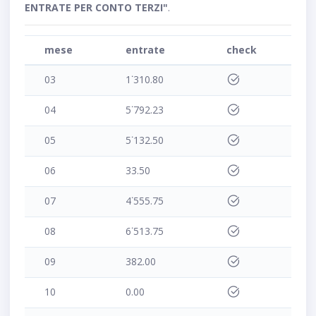
ENTRATE PER CONTO TERZI"
.
mese
entrate
check
03
1˙310.80
04
5˙792.23
05
5˙132.50
06
33.50
07
4˙555.75
08
6˙513.75
09
382.00
10
0.00