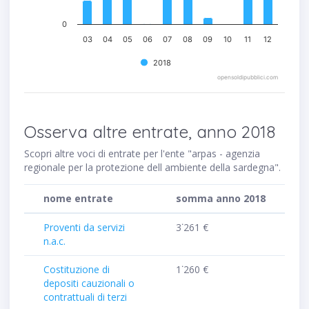
0
03
04
05
06
07
08
09
10
11
12
2018
opensoldipubblici.com
Osserva altre entrate, anno 2018
Scopri altre voci di entrate per l'ente "arpas - agenzia
regionale per la protezione dell ambiente della sardegna".
nome entrate
somma anno 2018
Proventi da servizi
3˙261 €
n.a.c.
Costituzione di
1˙260 €
depositi cauzionali o
contrattuali di terzi