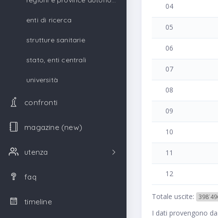
regioni e province autonome
04
enti di ricerca
05
strutture sanitarie
06
stato, enti centrali
07
università
08
confronti
09
magazine (new)
10
utenza
11
12
faq
Totale uscite:
398˙49
timeline
I dati provengono da