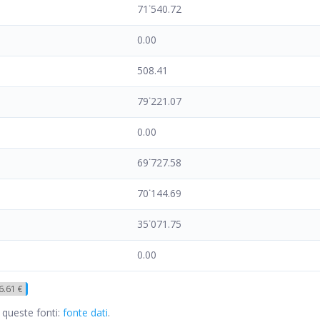
71˙540.72
0.00
508.41
79˙221.07
0.00
69˙727.58
70˙144.69
35˙071.75
0.00
6.61 €
 queste fonti:
fonte dati
.