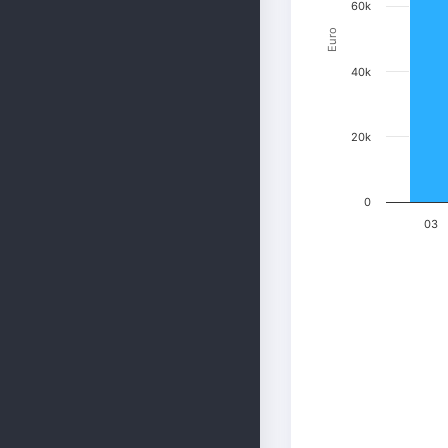
60k
Euro
40k
20k
0
03