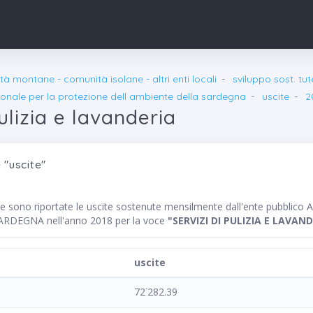
à montane - comunità isolane - altri enti locali
sviluppo sost. tut
ionale per la protezione dell ambiente della sardegna
uscite
2
pulizia e lavanderia
 "uscite"
nte sono riportate le uscite sostenute mensilmente dall'ente pub
DEGNA nell'anno 2018 per la voce
"SERVIZI DI PULIZIA E LAVAN
uscite
72˙282.39