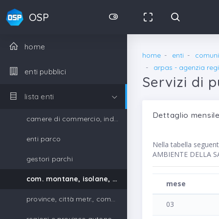
OSP
home
home
enti
comunit
arpas - agenzia reg
enti pubblici
Servizi di 
lista enti
Dettaglio mensile
camere di commercio, industria, artigianato e agricoltura
enti parco
Nella tabella segue
AMBIENTE DELLA SAR
gestori parchi
com. montane, isolane, gestori parchi
mese
province, città metr., comuni, unione di comuni
03