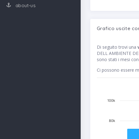
about-us
Grafico uscite co
Di seguito trovi una
DELL AMBIENTE DELLA 
sono stati i mesi con
Ci possono essere me
100k
80k