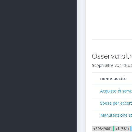
Osserva altr
Scopri altre voci di 
nome uscite
Acquisto di serv
Spese per accerta
Manutenzione stra
+39849661
+1 (381)