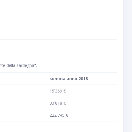
ente della sardegna".
somma anno 2018
15˙369 €
33˙818 €
222˙745 €