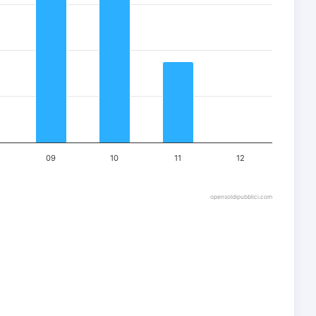
09
10
11
12
opensoldipubblici.com