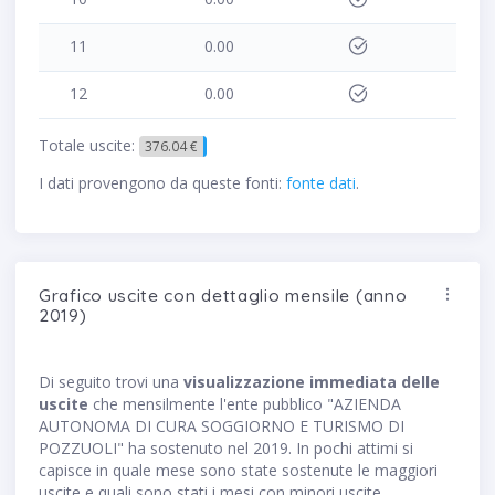
11
0.00
12
0.00
Totale uscite:
376.04 €
I dati provengono da queste fonti:
fonte dati
.
Grafico uscite con dettaglio mensile (anno
2019)
Di seguito trovi una
visualizzazione immediata delle
uscite
che mensilmente l'ente pubblico "AZIENDA
AUTONOMA DI CURA SOGGIORNO E TURISMO DI
POZZUOLI" ha sostenuto nel 2019. In pochi attimi si
capisce in quale mese sono state sostenute le maggiori
uscite e quali sono stati i mesi con minori uscite.