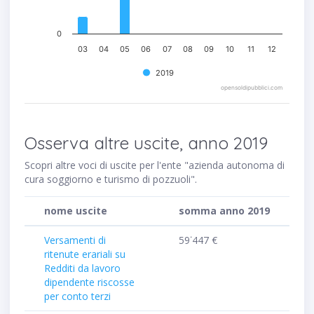
0
03
04
05
06
07
08
09
10
11
12
2019
opensoldipubblici.com
Osserva altre uscite, anno 2019
Scopri altre voci di uscite per l'ente "azienda autonoma di
cura soggiorno e turismo di pozzuoli".
nome uscite
somma anno 2019
Versamenti di
59˙447 €
ritenute erariali su
Redditi da lavoro
dipendente riscosse
per conto terzi