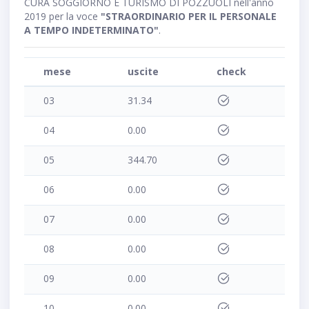
CURA SOGGIORNO E TURISMO DI POZZUOLI nell'anno
2019 per la voce
"STRAORDINARIO PER IL PERSONALE
A TEMPO INDETERMINATO"
.
mese
uscite
check
03
31.34
04
0.00
05
344.70
06
0.00
07
0.00
08
0.00
09
0.00
10
0.00