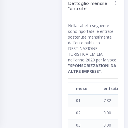
mese
entrate
check
01
7.82
02
0.00
03
0.00
04
0.00
05
0.00
06
0.00
07
0.00
08
0.00
09
0.00