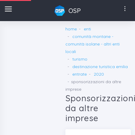
OSP
home
enti
comunità montane - comunità isolane - altri enti locali
turismo
destinazione turistica emilia
entrate
2020
sponsorizzazioni da altre imprese
Sponsorizzazioni da altre
imprese
Dettaglio mensile "entrate"
Nella tabella seguente sono riportate le entrate sostenute
mensilmente dall'ente pubblico DESTINAZIONE
TURISTICA EMILIA nell'anno 2020 per la voce
"SPONSORIZZAZIONI DA ALTRE IMPRESE"
.