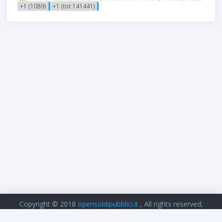
+1 (1089)
+1 (tot 141441)
Copyright © 2018
opensoldipubblici.it
, All rights reserved;
cookie - privacy policy
.