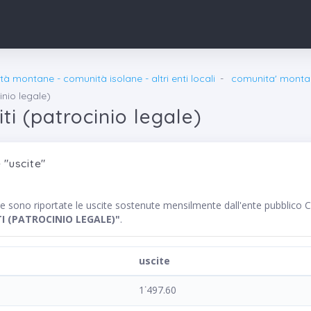
à montane - comunità isolane - altri enti locali
comunita' monta
inio legale)
iti (patrocinio legale)
 "uscite"
nte sono riportate le uscite sostenute mensilmente dall'ente pubb
TI (PATROCINIO LEGALE)"
.
uscite
1˙497.60