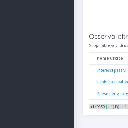
Osserva altr
Scopri altre voci di 
nome uscite
Interessi passivi
Fabbricati civili
Spese per gli orga
+149760
+1 (43)
+1 