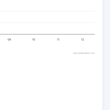
09
10
11
12
opensoldipubblici.com