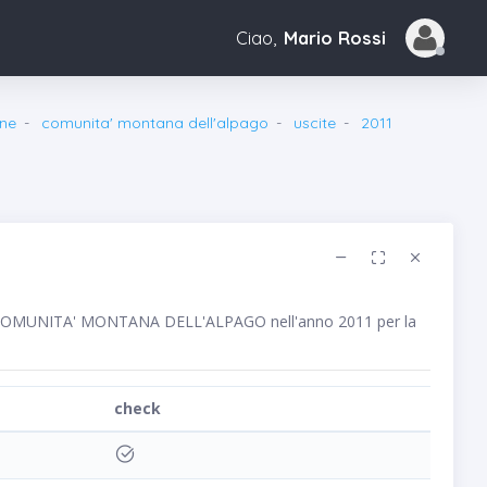
Ciao,
Mario Rossi
ne
comunita' montana dell'alpago
uscite
2011
lico COMUNITA' MONTANA DELL'ALPAGO nell'anno 2011 per la
check