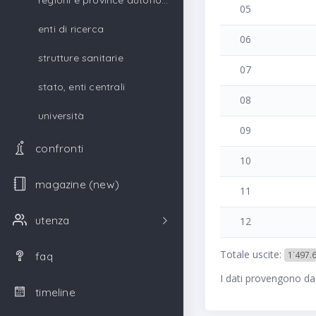
regioni e province autonome
05
enti di ricerca
06
strutture sanitarie
07
stato, enti centrali
08
università
09
confronti
10
magazine (new)
11
utenza
12
Totale uscite:
1˙497.
faq
I dati provengono da
timeline