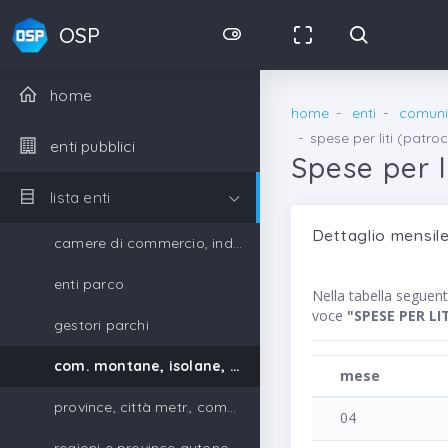
OSP
home
home
enti
comunit
spese per liti (patroc
enti pubblici
Spese per l
lista enti
Dettaglio mensile
camere di commercio, industria, artigianato e agricoltura
enti parco
Nella tabella segue
voce
"SPESE PER LI
gestori parchi
com. montane, isolane, gestori parchi
mese
province, città metr., comuni, unione di comuni
04