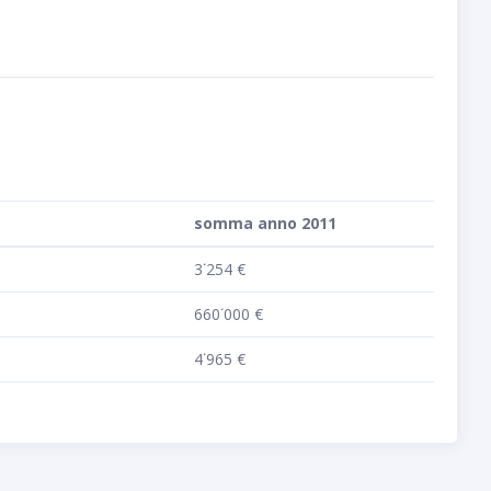
somma anno 2011
3˙254 €
660˙000 €
4˙965 €