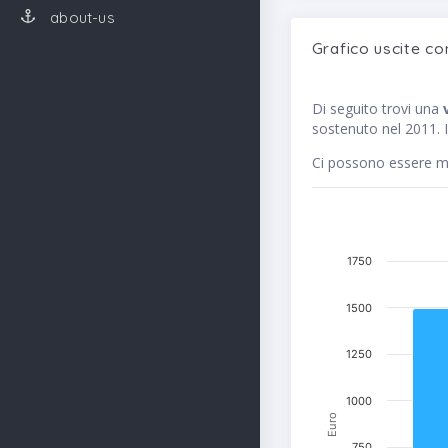
about-us
Grafico uscite co
Di seguito trovi una
sostenuto nel 2011. I
Ci possono essere me
1750
1500
1250
1000
Euro
750