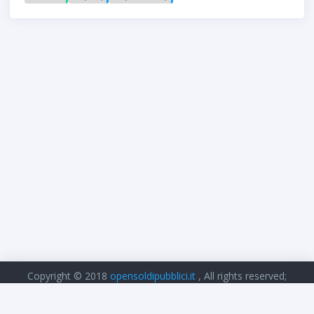
Copyright © 2018
opensoldipubblici.it
, All rights reserved;
cookie - privacy policy
.
Prodotto e sviluppato mentre