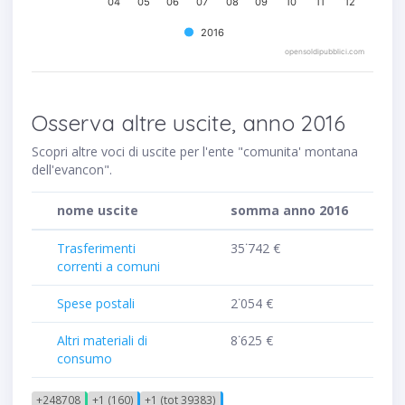
04
05
06
07
08
09
10
11
12
2016
opensoldipubblici.com
Osserva altre uscite, anno 2016
Scopri altre voci di uscite per l'ente "comunita' montana
dell'evancon".
nome uscite
somma anno 2016
Trasferimenti
35˙742 €
correnti a comuni
Spese postali
2˙054 €
Altri materiali di
8˙625 €
consumo
+248708
+1 (160)
+1 (tot 39383)