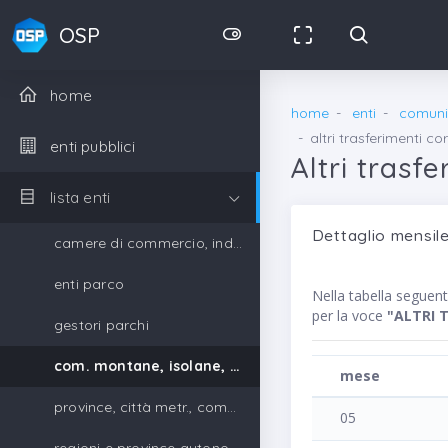
OSP
home
home
enti
comunit
altri trasferimenti co
enti pubblici
Altri trasf
lista enti
Dettaglio mensile
camere di commercio, industria, artigianato e agricoltura
enti parco
Nella tabella segue
per la voce
"ALTRI 
gestori parchi
com. montane, isolane, gestori parchi
mese
province, città metr., comuni, unione di comuni
05