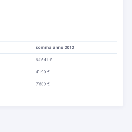
somma anno 2012
64˙641 €
4˙190 €
7˙689 €