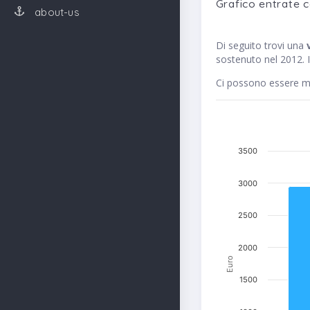
Grafico entrate 
about-us
Di seguito trovi una
sostenuto nel 2012. I
Ci possono essere me
3500
3000
2500
2000
Euro
1500