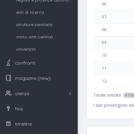
regioni e province autonome
06
enti di ricerca
07
strutture sanitarie
08
stato, enti centrali
09
università
10
confronti
11
magazine (new)
12
utenza
Totale entrate:
4˙703
I dati provengono da
faq
timeline