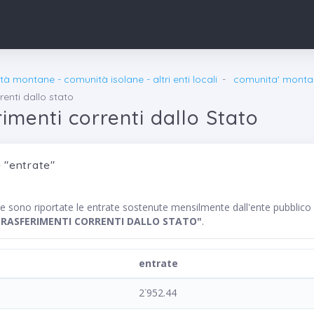
à montane - comunità isolane - altri enti locali
comunita' monta
rrenti dallo stato
erimenti correnti dallo Stato
 "entrate"
nte sono riportate le entrate sostenute mensilmente dall'ente pu
TRASFERIMENTI CORRENTI DALLO STATO"
.
entrate
2˙952.44