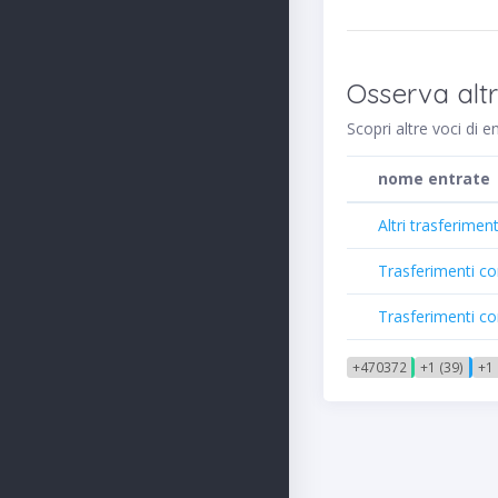
Osserva alt
Scopri altre voci di 
nome entrate
Altri trasferimen
Trasferimenti co
Trasferimenti co
+470372
+1 (39)
+1 