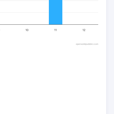
9
10
11
12
opensoldipubblici.com