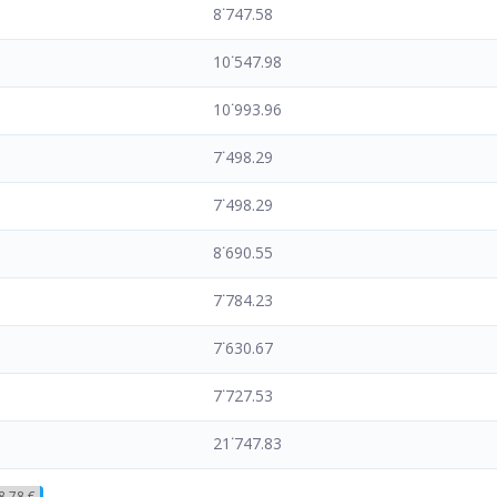
8˙747.58
10˙547.98
10˙993.96
7˙498.29
7˙498.29
8˙690.55
7˙784.23
7˙630.67
7˙727.53
21˙747.83
8.78 €