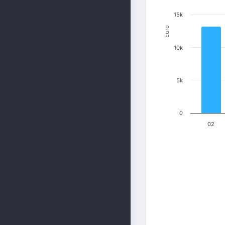
15k
Euro
10k
5k
0
02