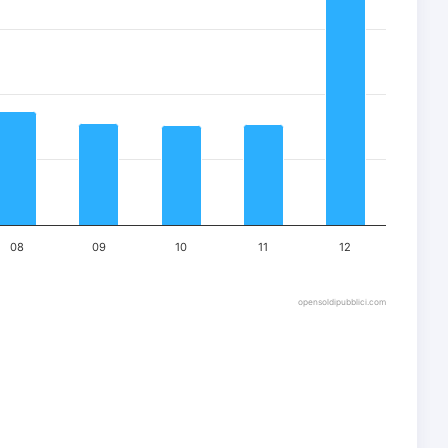
08
09
10
11
12
opensoldipubblici.com