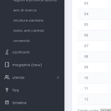
regioni e province autonome
03
enti di ricerca
04
strutture sanitarie
05
stato, enti centrali
06
università
07
confronti
08
magazine (new)
09
utenza
10
11
faq
12
timeline
Totale uscite:
112˙05