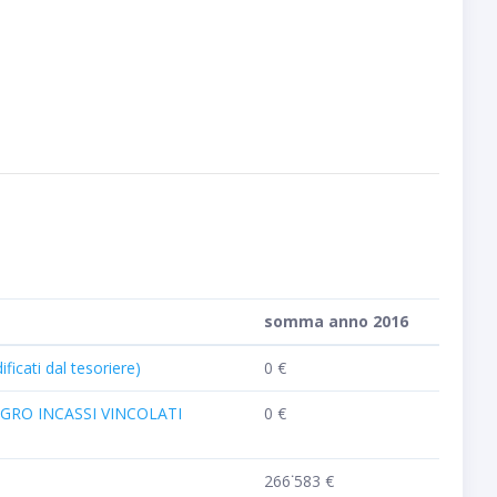
somma anno 2016
ati dal tesoriere)
0 €
GRO INCASSI VINCOLATI
0 €
266˙583 €