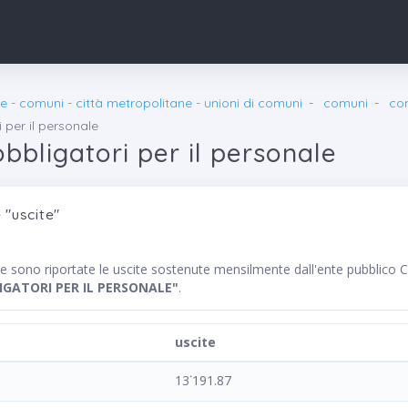
e - comuni - città metropolitane - unioni di comuni
comuni
com
i per il personale
obbligatori per il personale
 "uscite"
te sono riportate le uscite sostenute mensilmente dall'ente pubblic
IGATORI PER IL PERSONALE"
.
uscite
13˙191.87