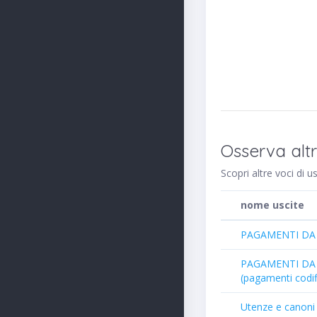
Osserva altr
Scopri altre voci di u
nome uscite
PAGAMENTI DA R
PAGAMENTI DA 
(pagamenti codifi
Utenze e canoni