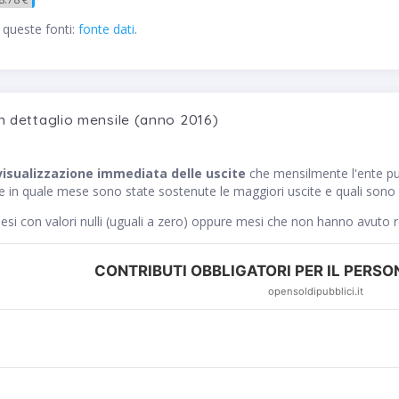
 queste fonti:
fonte dati
.
n dettaglio mensile (anno 2016)
visualizzazione immediata delle uscite
che mensilmente l'ente p
ce in quale mese sono state sostenute le maggiori uscite e quali sono s
si con valori nulli (uguali a zero) oppure mesi che non hanno avuto 
CONTRIBUTI OBBLIGATORI PER IL PERSON
opensoldipubblici.it