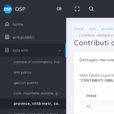
OSP
home
home
enti
provinc
contributi obbligator
enti pubblici
Contributi 
lista enti
Dettaglio mensile
camere di commercio, industria, artigianato e agricoltura
enti parco
Nella tabella seguen
"CONTRIBUTI OBBL
gestori parchi
com. montane, isolane, gestori parchi
mese
province, città metr., comuni, unione di comuni
02