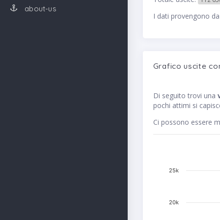
about-us
I dati provengono da
Grafico uscite co
Di seguito trovi una
pochi attimi si capis
Ci possono essere me
25k
20k