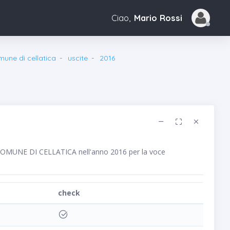
Ciao,
Mario Rossi
une di cellatica
uscite
2016
o COMUNE DI CELLATICA nell'anno 2016 per la voce
check