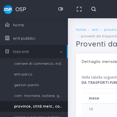
OSP
home
home
enti
provinc
proventi da trasporti
enti pubblici
Proventi da
lista enti
Dettaglio mensile
camere di commercio, industria, artigianato e agricoltura
enti parco
Nella tabella seguen
DA TRASPORTI FUN
gestori parchi
com. montane, isolane, gestori parchi
mese
province, città metr., comuni, unione di comuni
10