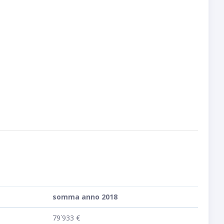
somma anno 2018
79˙933 €