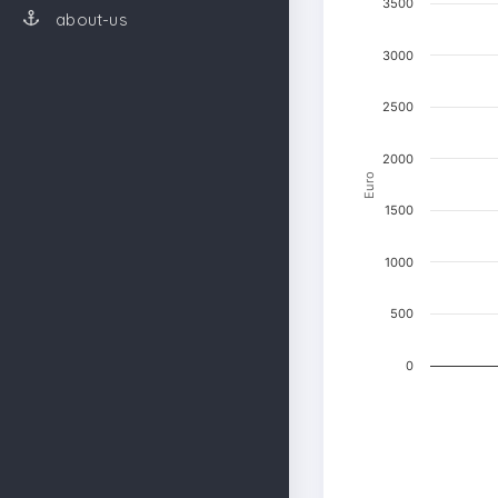
3500
about-us
3000
2500
2000
Euro
1500
1000
500
0