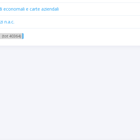
i economali e carte aziendali
i n.a.c.
 (tot 40364)