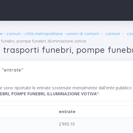
e - comuni - città metropolitane - unioni di comuni
comuni
co
 funebri, pompe funebri, illuminazione votiva
 trasporti funebri, pompe funebr
 "entrate"
te sono riportate le entrate sostenute mensilmente dall'ente pubbl
EBRI, POMPE FUNEBRI, ILLUMINAZIONE VOTIVA"
.
entrate
2˙995.10