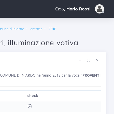
Ciao,
Mario Rossi
mune di niardo
entrate
2018
i, illuminazione votiva
ico COMUNE DI NIARDO nell'anno 2018 per la voce
"PROVENTI
check