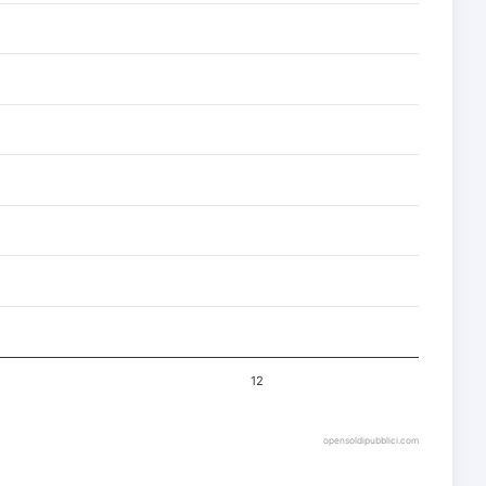
12
opensoldipubblici.com