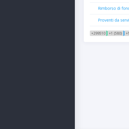
Rimborso di fond
Proventi da serviz
+299510
+1 (580)
+1