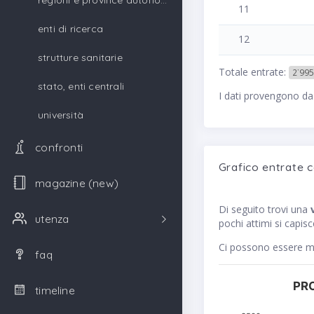
regioni e province autonome
11
enti di ricerca
12
strutture sanitarie
Totale entrate:
2˙995
stato, enti centrali
I dati provengono da
università
confronti
Grafico entrate 
magazine (new)
Di seguito trovi una
utenza
pochi attimi si capis
Ci possono essere me
faq
PRO
timeline