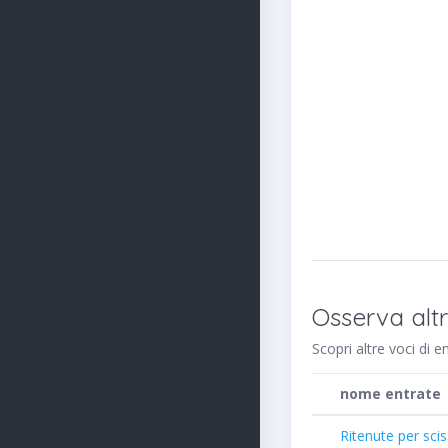
Osserva alt
Scopri altre voci di e
nome entrate
Ritenute per scis