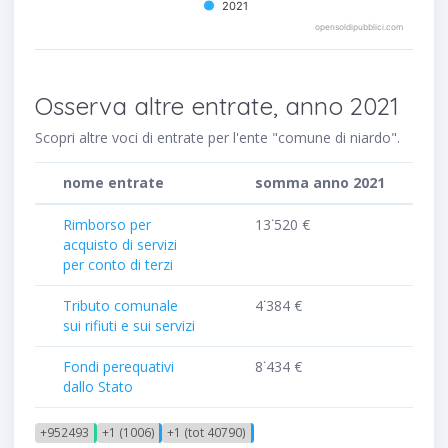
2021
opensoldipubblici.com
Osserva altre entrate, anno 2021
Scopri altre voci di entrate per l'ente "comune di niardo".
nome entrate
somma anno 2021
Rimborso per
13˙520 €
acquisto di servizi
per conto di terzi
Tributo comunale
4˙384 €
sui rifiuti e sui servizi
Fondi perequativi
8˙434 €
dallo Stato
+952493
+1 (1006)
+1 (tot 40790)