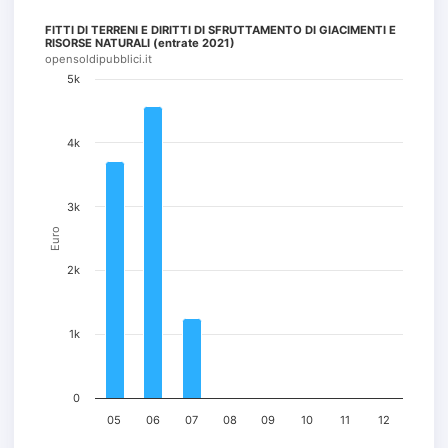
FITTI DI TERRENI E DIRITTI DI SFRUTTAMENTO DI GIACIMENTI E
RISORSE NATURALI (entrate 2021)
opensoldipubblici.it
5k
4k
3k
Euro
2k
1k
0
05
06
07
08
09
10
11
12