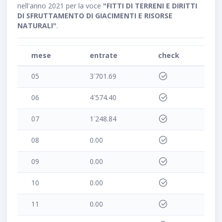
nell'anno 2021 per la voce
"FITTI DI TERRENI E DIRITTI
DI SFRUTTAMENTO DI GIACIMENTI E RISORSE
NATURALI"
.
mese
entrate
check
05
3˙701.69
06
4˙574.40
07
1˙248.84
08
0.00
09
0.00
10
0.00
11
0.00