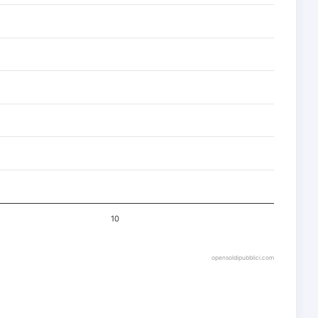
10
opensoldipubblici.com