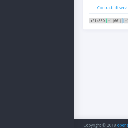
Contratti di serv
+314550
+1 (661)
+1
Copyright © 2018
openso