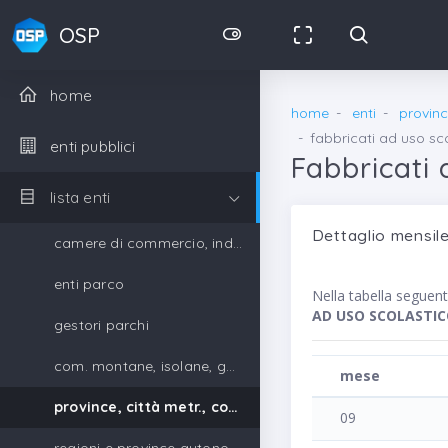
OSP
home
home
enti
provinc
fabbricati ad uso sc
enti pubblici
Fabbricati 
lista enti
Dettaglio mensile
camere di commercio, industria, artigianato e agricoltura
enti parco
Nella tabella seguen
AD USO SCOLASTIC
gestori parchi
com. montane, isolane, gestori parchi
mese
province, città metr., comuni, unione di comuni
09