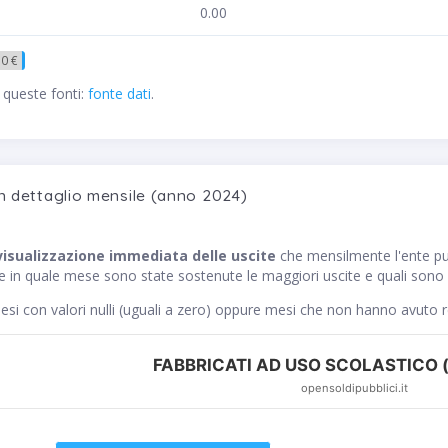
0.00
50 €
 queste fonti:
fonte dati
.
n dettaglio mensile (anno 2024)
visualizzazione immediata delle uscite
che mensilmente l'ente p
ce in quale mese sono state sostenute le maggiori uscite e quali sono s
si con valori nulli (uguali a zero) oppure mesi che non hanno avuto 
FABBRICATI AD USO SCOLASTICO (
opensoldipubblici.it