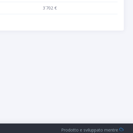
3˙702 €
Prodotto e sviluppato mentre