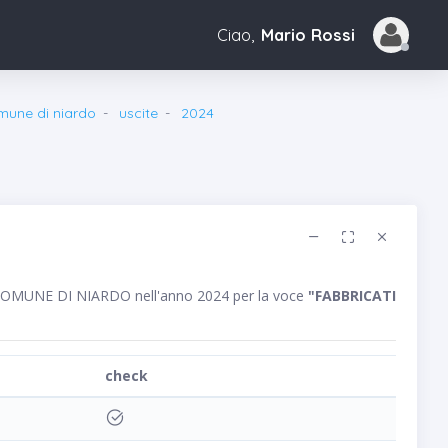
Ciao,
Mario Rossi
mune di niardo
uscite
2024
co COMUNE DI NIARDO nell'anno 2024 per la voce
"FABBRICATI
check