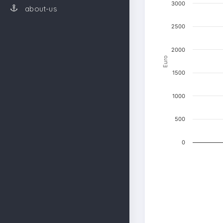
3000
about-us
2500
2000
Euro
1500
1000
500
0