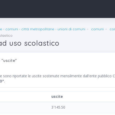
e - comuni - città metropolitane - unioni di comuni
comuni
co
olastico
ad uso scolastico
 "uscite"
te sono riportate le uscite sostenute mensilmente dall'ente pubbli
O"
.
uscite
3˙145.50