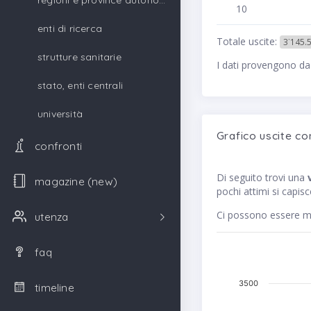
regioni e province autonome
10
enti di ricerca
Totale uscite:
3˙145.
strutture sanitarie
I dati provengono da
stato, enti centrali
università
Grafico uscite co
confronti
Di seguito trovi una
magazine (new)
pochi attimi si capis
Ci possono essere me
utenza
faq
3500
timeline