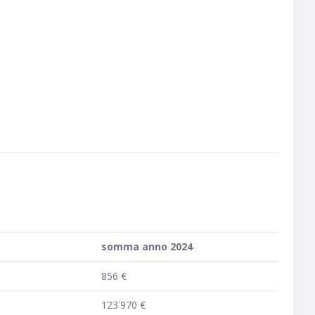
somma anno 2024
856 €
123˙970 €