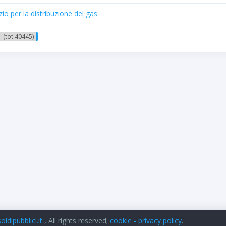
izio per la distribuzione del gas
 (tot 40445)
ldipubblici.it
, All rights reserved;
cookie - privacy policy
.