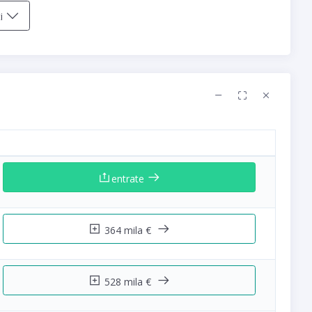
ti
entrate
364 mila €
528 mila €