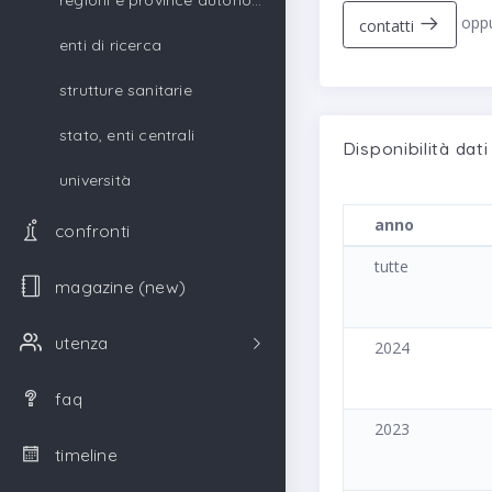
regioni e province autonome
oppu
contatti
enti di ricerca
strutture sanitarie
stato, enti centrali
Disponibilità da
università
anno
confronti
tutte
magazine (new)
utenza
2024
faq
2023
timeline