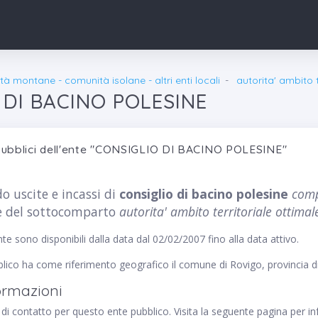
à montane - comunità isolane - altri enti locali
autorita' ambito t
 DI BACINO POLESINE
pubblici dell'ente "CONSIGLIO DI BACINO POLESINE"
o uscite e incassi di
consiglio di bacino polesine
comp
 del sottocomparto
autorita' ambito territoriale ottimal
nte sono disponibili dalla data dal 02/02/2007 fino alla data attivo.
ico ha come riferimento geografico il comune di Rovigo, provincia d
formazioni
i contatto per questo ente pubblico. Visita la seguente pagina per info 