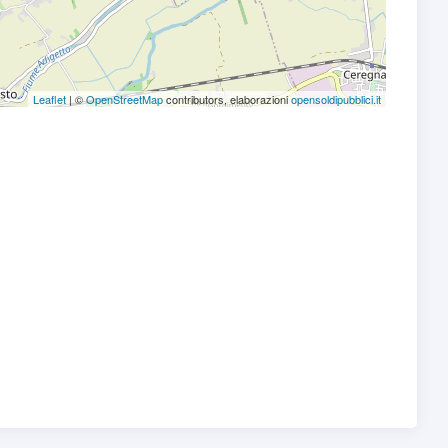
Leaflet
| ©
OpenStreetMap
contributors, elaborazioni
opensoldipubblici.it