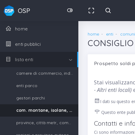
OSP
home
home
enti
comunit
CONSIGLIO
enti pubblici
lista enti
Prospetto soldi 
camere di commercio, industria, artigianato e agricoltura
Stai visualizzand
enti parco
- Altri enti locali)
e
gestori parchi
I dati su questo e
com. montane, isolane, gestori parchi
Questo ente pubbl
Contatti e in
province, città metr., comuni, unione di comuni
Ci sono informazioni d