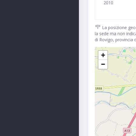
2010
La posizione geogr
la sede ma non indic
di Rovigo, provincia d
+
−