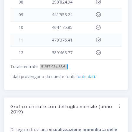
08
298˙824.94
09
441˙958.24
10
464˙175.85
11
478˙376.41
12
389˙468.77
Totale entrate:
5˙257˙934.68 €
I dati provengono da queste fonti:
fonte dati
.
Grafico entrate con dettaglio mensile (anno
2019)
Di seguito trovi una
visualizzazione immediata delle