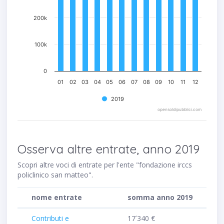
200k
100k
0
01
02
03
04
05
06
07
08
09
10
11
12
2019
opensoldipubblici.com
Osserva altre entrate, anno 2019
Scopri altre voci di entrate per l'ente "fondazione irccs
policlinico san matteo".
nome entrate
somma anno 2019
Contributi e
17˙340 €