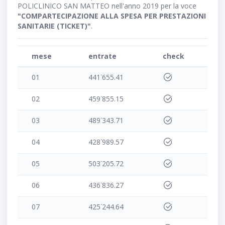
POLICLINICO SAN MATTEO nell'anno 2019 per la voce
"COMPARTECIPAZIONE ALLA SPESA PER PRESTAZIONI
SANITARIE (TICKET)"
.
mese
entrate
check
01
441˙655.41
02
459˙855.15
03
489˙343.71
04
428˙989.57
05
503˙205.72
06
436˙836.27
07
425˙244.64