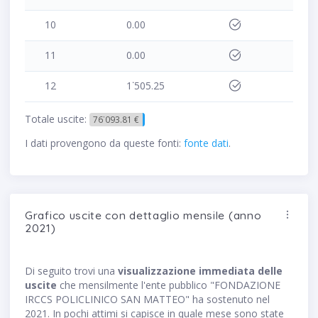
10
0.00
11
0.00
12
1˙505.25
Totale uscite:
76˙093.81 €
I dati provengono da queste fonti:
fonte dati
.
Grafico uscite con dettaglio mensile (anno
2021)
Di seguito trovi una
visualizzazione immediata delle
uscite
che mensilmente l'ente pubblico "FONDAZIONE
IRCCS POLICLINICO SAN MATTEO" ha sostenuto nel
2021. In pochi attimi si capisce in quale mese sono state