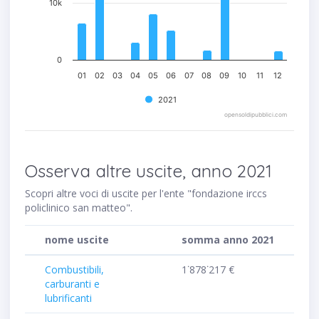
10k
0
01
02
03
04
05
06
07
08
09
10
11
12
2021
opensoldipubblici.com
Osserva altre uscite, anno 2021
Scopri altre voci di uscite per l'ente "fondazione irccs
policlinico san matteo".
nome uscite
somma anno 2021
Combustibili,
1˙878˙217 €
carburanti e
lubrificanti