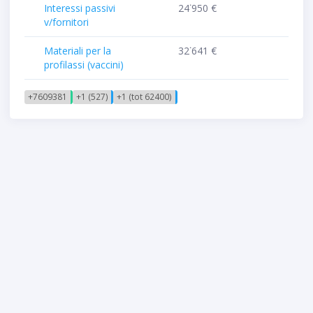
Interessi passivi
24˙950 €
v/fornitori
Materiali per la
32˙641 €
profilassi (vaccini)
+7609381
+1 (527)
+1 (tot 62400)