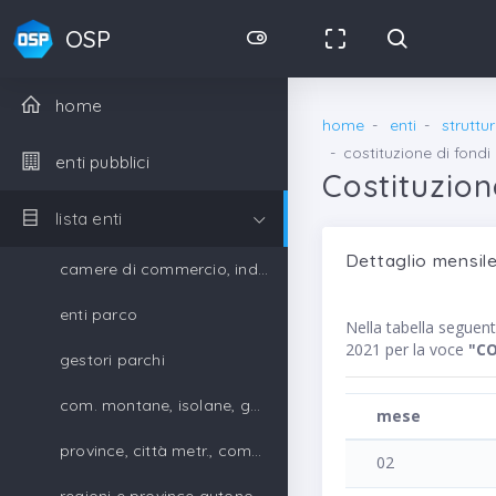
OSP
home
home
enti
struttu
costituzione di fondi
enti pubblici
Costituzion
lista enti
Dettaglio mensile
camere di commercio, industria, artigianato e agricoltura
enti parco
Nella tabella segue
2021 per la voce
"CO
gestori parchi
com. montane, isolane, gestori parchi
mese
province, città metr., comuni, unione di comuni
02