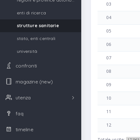
regioni e province autonome
03
enti di ricerca
04
strutture sanitarie
05
stato, enti centrali
06
università
07
confronti
08
magazine (new)
09
utenza
10
11
faq
12
timeline
Totale uscite:
17˙963