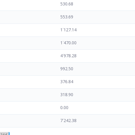
530.68
553.69
1˙127.14
1˙470.00
4˙978.28
992.50
376.84
318.90
0.00
7˙242.38
.24 €