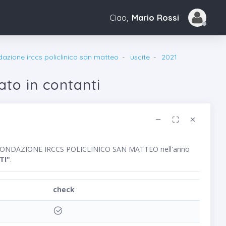
Ciao,
Mario Rossi
dazione irccs policlinico san matteo
uscite
2021
ato in contanti
blico FONDAZIONE IRCCS POLICLINICO SAN MATTEO nell'anno
TI"
.
check