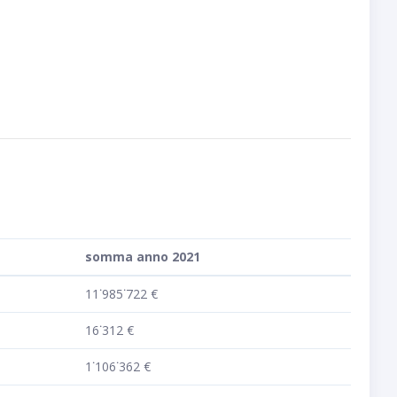
somma anno 2021
11˙985˙722 €
16˙312 €
1˙106˙362 €