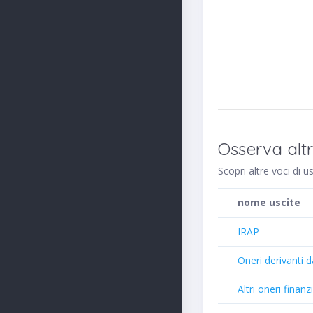
Osserva altr
Scopri altre voci di u
nome uscite
IRAP
Oneri derivanti d
Altri oneri finanzi