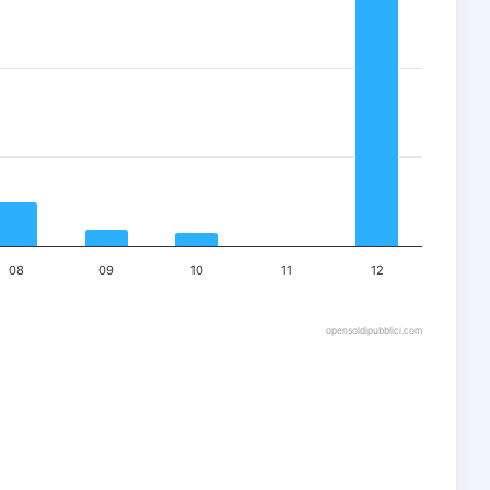
08
09
10
11
12
opensoldipubblici.com