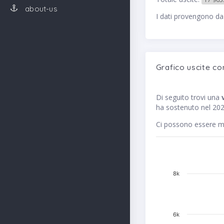
about-us
I dati provengono da
Grafico uscite co
Di seguito trovi una
ha sostenuto nel 2021
Ci possono essere me
8k
6k