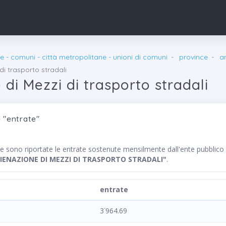
e - comuni - città metropolitane - unioni di comuni
province
a
di trasporto stradali
 di Mezzi di trasporto stradali
 "entrate"
nte sono riportate le entrate sostenute mensilmente dall'ente pub
IENAZIONE DI MEZZI DI TRASPORTO STRADALI"
.
entrate
3˙964.69