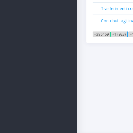
Trasferimenti cor
Contributi agli 
+396469
+1 (923)
+