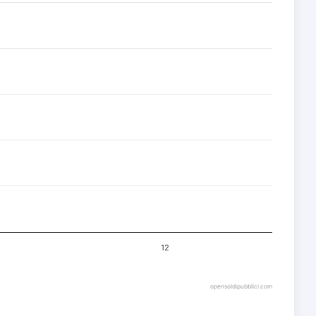
12
opensoldipubblici.com