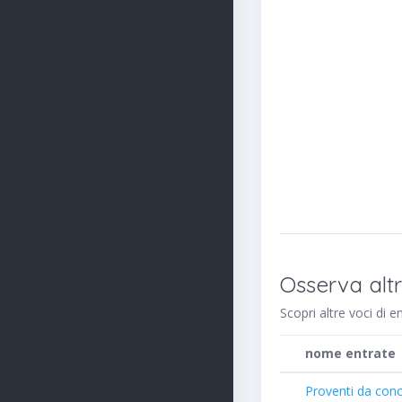
Osserva alt
Scopri altre voci di e
nome entrate
Proventi da conc