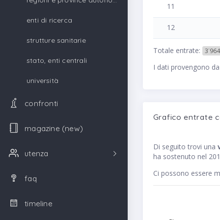
regioni e province autonome
11
enti di ricerca
12
strutture sanitarie
Totale entrate:
3˙964
stato, enti centrali
I dati provengono da
università
confronti
Grafico entrate 
magazine (new)
Di seguito trovi una
utenza
ha sostenuto nel 2018
Ci possono essere me
faq
timeline