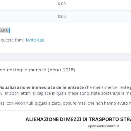
0.00
0.00
.69 €
 queste fonti:
fonte dati
.
con dettaglio mensile (anno 2018)
visualizzazione immediata delle entrate
che mensilmente l'ent
. In pochi attimi si capisce in quale mese sono state sostenute le mag
si con valori nulli (uguali a zero) oppure mesi che non hanno avuto 
ALIENAZIONE DI MEZZI DI TRASPORTO STRA
opensoldipubblici.it