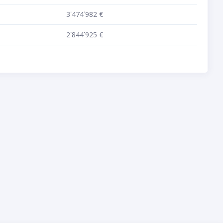
3˙474˙982 €
2˙844˙925 €