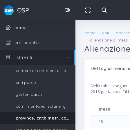
OSP
home
home
enti
provinc
alienazione di mezzi 
enti pubblici
Alienazione
lista enti
Dettaglio mensile
camere di commercio, industria, artigianato e agricoltura
enti parco
Nella tabella segue
2018 per la voce
"AL
gestori parchi
com. montane, isolane, gestori parchi
mese
province, città metr., comuni, unione di comuni
10