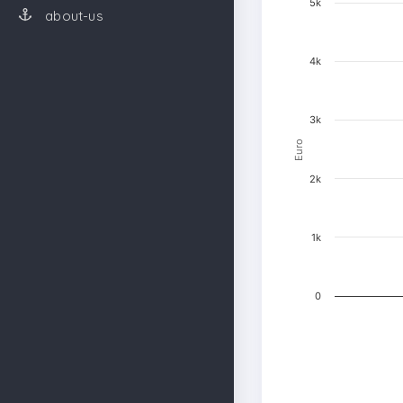
5k
about-us
4k
3k
Euro
2k
1k
0