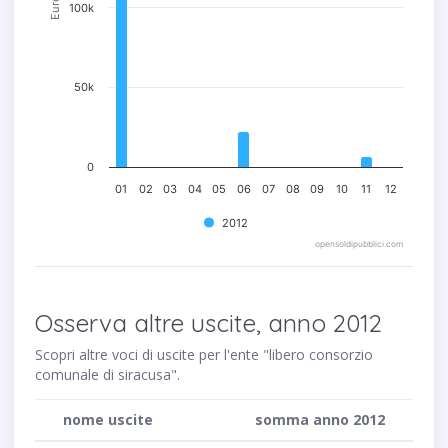
Euro
100k
50k
0
01
02
03
04
05
06
07
08
09
10
11
12
2012
opensoldipubblici.com
Osserva altre uscite, anno 2012
Scopri altre voci di uscite per l'ente "libero consorzio
comunale di siracusa".
nome uscite
somma anno 2012