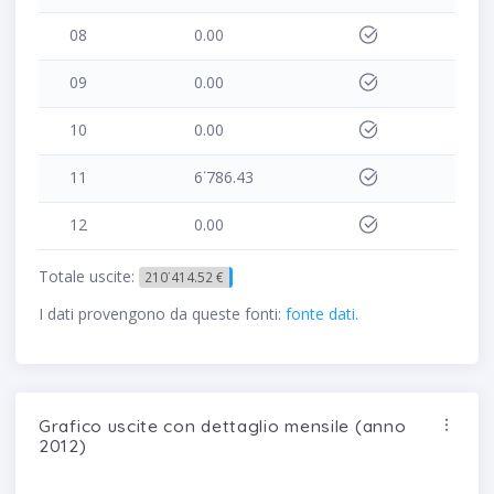
08
0.00
09
0.00
10
0.00
11
6˙786.43
12
0.00
Totale uscite:
210˙414.52 €
I dati provengono da queste fonti:
fonte dati
.
Grafico uscite con dettaglio mensile (anno
2012)