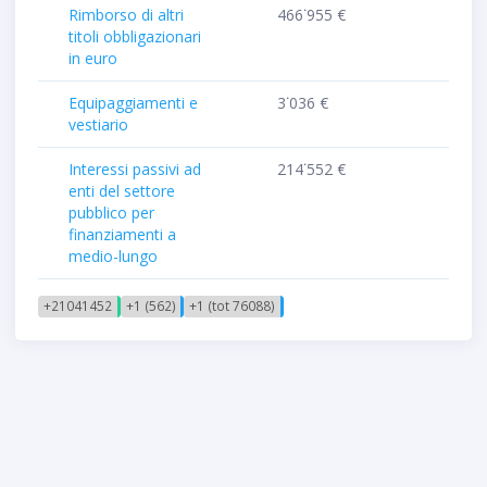
Rimborso di altri
466˙955 €
titoli obbligazionari
in euro
Equipaggiamenti e
3˙036 €
vestiario
Interessi passivi ad
214˙552 €
enti del settore
pubblico per
finanziamenti a
medio-lungo
+21041452
+1 (562)
+1 (tot 76088)