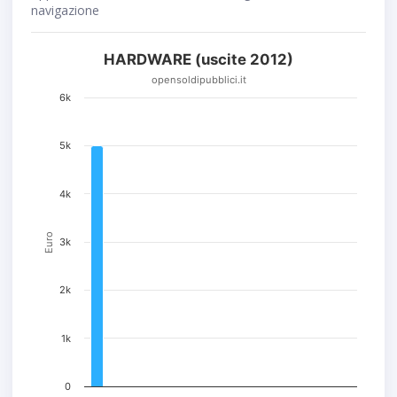
navigazione
HARDWARE (uscite 2012)
opensoldipubblici.it
6k
5k
4k
Euro
3k
2k
1k
0