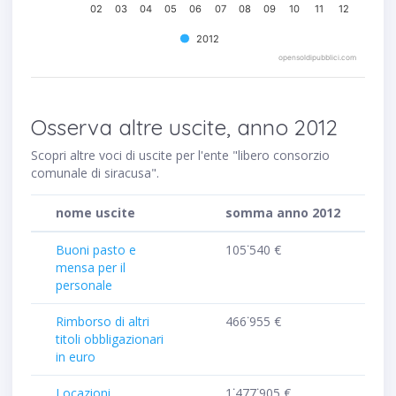
02
03
04
05
06
07
08
09
10
11
12
2012
opensoldipubblici.com
Osserva altre uscite, anno 2012
Scopri altre voci di uscite per l'ente "libero consorzio
comunale di siracusa".
nome uscite
somma anno 2012
Buoni pasto e
105˙540 €
mensa per il
personale
Rimborso di altri
466˙955 €
titoli obbligazionari
in euro
Locazioni
1˙477˙905 €