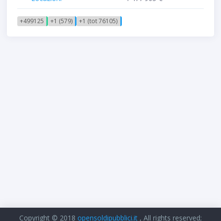
+499125
+1 (579)
+1 (tot 76105)
Copyright © 2018
opensoldipubblici.it
, All rights reserved;